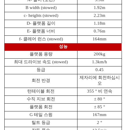
B width (stowed)
1.92m
c- heights (stowed)
2.23m
D- 플랫폼 길이
1.18m
E- 플랫폼 너비
0.76m
f- 클레어 런스 (stowed)
164mm
성능
플랫폼 용량
200kg
최대 드라이브 속도 (stowed)
1.3km/h
등급
0.45
제자리에 회전하십시
회전 반경
오
턴테이블 회전
355 ° 비 연속
수직 지브 회전
± 80 °
플랫폼 회전
± 85 °
G 테일 스윙
167mm
틸트 등급
2 °