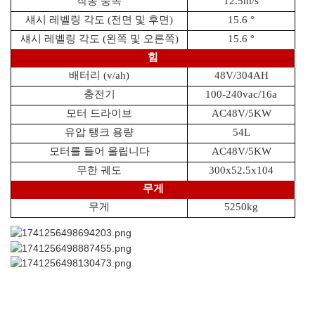
작동 풍속
12.5m/s
섀시 레벨링 각도 (전면 및 후면)
15.6 °
섀시 레벨링 각도 (왼쪽 및 오른쪽)
15.6 °
힘
배터리 (v/ah)
48V/304AH
충전기
100-240vac/16a
모터 드라이브
AC48V/5KW
유압 탱크 용량
54L
모터를 들어 올립니다
AC48V/5KW
무한 궤도
300x52.5x104
무게
무게
5250kg