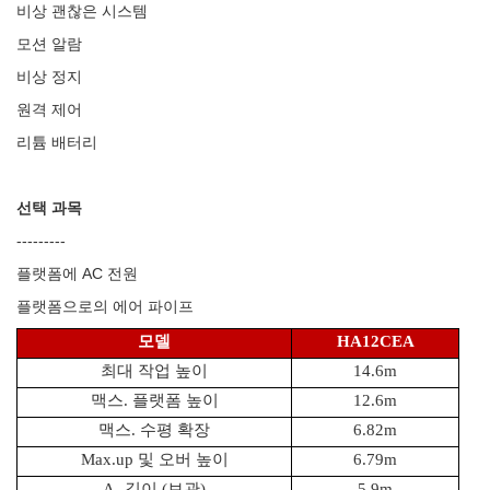
비상 괜찮은 시스템
모션 알람
비상 정지
원격 제어
리튬 배터리
선택 과목
---------
플랫폼에 AC 전원
플랫폼으로의 에어 파이프
모델
HA12CEA
최대 작업 높이
14.6m
맥스. 플랫폼 높이
12.6m
맥스. 수평 확장
6.82m
Max.up 및 오버 높이
6.79m
A- 길이 (보관)
5.9m