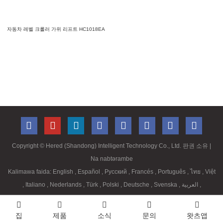
자동차 레벨 크롤러 가위 리프트 HC1018EA
Copyright ©
Hered (Shandong) Intelligent Technology Co., Ltd. 판권 소유
|
Na nabtərambe
Kalimawa faida:
English
,
Español
,
Русский
,
Francés
,
Português
,
ไทย
,
Việt
,
Italiano
,
Nederlands
,
Türk
,
Polski
,
Deutsche
,
Svenska
,
العربية
,
집
제품
소식
문의
왓츠앱