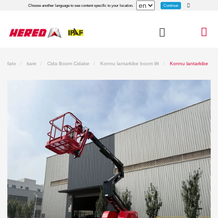
Continue
Choose another language to see content specific to your location.
fato
kare
Cida Boom Cidabe
Konnu lantarkibe boom lift
Konnu lantarkibe
Boom Boom Rift Ha12Cea