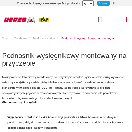
Continue
Choose another language to see content specific to your location.
Dom
Produkty
Model specjalny
Podnośnik wysięgnikowy montowany na
przyczepie
Podnośnik wysięgnikowy montowany na
przyczepie
Nasz podnośnik koszowy montowany na przyczepie idealnie łączy w sobie dużą wysokość
roboczą z wyjątkową mobilnością. Można go łatwo holować na różne place budowy
standardowym pickupem lub SUV-em, eliminując potrzebę korzystania z drogich,
specjalistycznych pojazdów transportowych. To optymalne rozwiązanie dla projektów
budowlanych, komunalnych i instalacji zewnętrznych.
Główne cechy i korzyści:
Wyjątkowa mobilność:
Lekka konstrukcja pozwala na łatwe holowanie po drogach
publicznych, dzięki czemu możesz szybko dostarczyć sprzęt na wiele placów budowy,
oszczędzając czas i koszty transportu.