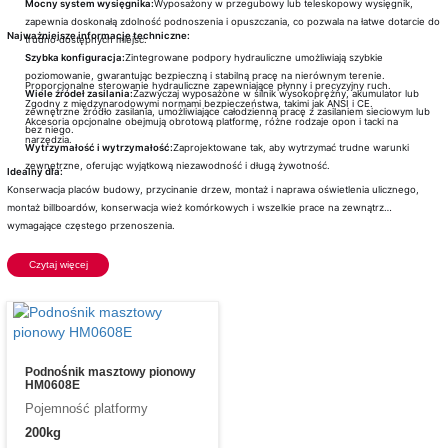
Mocny system wysięgnika:
Wyposażony w przegubowy lub teleskopowy wysięgnik,
zapewnia doskonałą zdolność podnoszenia i opuszczania, co pozwala na łatwe dotarcie do
Najważniejsze informacje techniczne:
trudno dostępnych miejsc.
Szybka konfiguracja:
Zintegrowane podpory hydrauliczne umożliwiają szybkie
poziomowanie, gwarantując bezpieczną i stabilną pracę na nierównym terenie.
Proporcjonalne sterowanie hydrauliczne zapewniające płynny i precyzyjny ruch.
Wiele źródeł zasilania:
Zazwyczaj wyposażone w silnik wysokoprężny, akumulator lub
Zgodny z międzynarodowymi normami bezpieczeństwa, takimi jak ANSI i CE.
zewnętrzne źródło zasilania, umożliwiające całodzienną pracę z zasilaniem sieciowym lub
Akcesoria opcjonalne obejmują obrotową platformę, różne rodzaje opon i tacki na
bez niego.
narzędzia.
Wytrzymałość i wytrzymałość:
Zaprojektowane tak, aby wytrzymać trudne warunki
zewnętrzne, oferując wyjątkową niezawodność i długą żywotność.
Idealny dla:
Konserwacja placów budowy, przycinanie drzew, montaż i naprawa oświetlenia ulicznego,
montaż billboardów, konserwacja wież komórkowych i wszelkie prace na zewnątrz
wymagające częstego przenoszenia.
Czytaj więcej
Podnośnik masztowy pionowy
HM0608E
Pojemność platformy
200kg