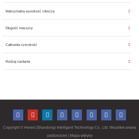
Maksymalna wysokość robocza
Długość maszyny
Całkowita szerokość
Rodzaj zasilania
Copyright ©
Hered (Shandong) Intelligent Technology Co., Ltd. Wszelkie prawa
zastrzeżone
| Mapa witryny