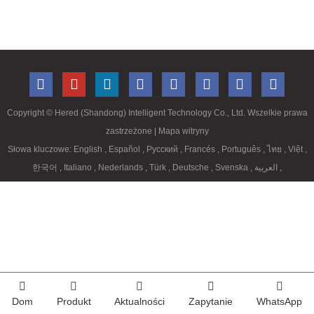
Copyright ©
Hered (Shandong) Intelligent Technology Co., Ltd. Wszelkie prawa
zastrzeżone
| Mapa witryny
Słowa kluczowe:
English
,
Español
,
Русский
,
Francés
,
Português
,
ไทย
,
Việt
,
한국어
,
Italiano
,
Nederlands
,
Türk
,
Deutsche
,
Svenska
,
العربية
,
Dom
Produkt
Aktualności
Zapytanie
WhatsApp