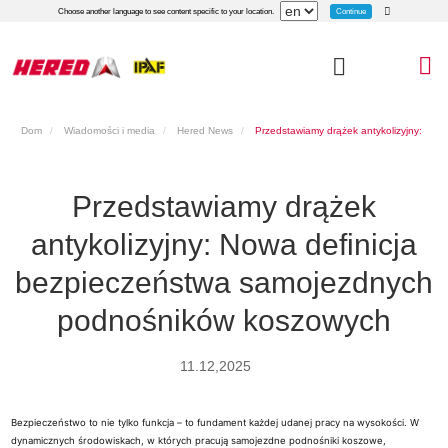
Continue
Choose another language to see content specific to your location.
Dom
Wiadomości i media
Hered News
Przedstawiamy drążek antykolizyjny:
Nowa definicja bezpieczeństwa samojezdnych podnośników koszowych
Przedstawiamy drążek
antykolizyjny: Nowa definicja
bezpieczeństwa samojezdnych
podnośników koszowych
11.12,2025
Bezpieczeństwo to nie tylko funkcja – to fundament każdej udanej pracy na wysokości. W
dynamicznych środowiskach, w których pracują samojezdne podnośniki koszowe,