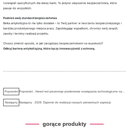
rozwiązań specyficznych dla danej marki. To jedyne ulepszenie bezpieczeństwa, które
pasuje do wszystkich.
Podnieś swój standard bezpieczeństwa
Belka antykolizyjna to nie tylko dodatek – to Twój partner w tworzeniu bezpieczniejszego i
bardziej produktywnego miejsca pracy. Zapobiegając wypadkom, chronisz swój zespół,
zasoby i terminy realizacji projektu.
Chcesz zmienić sposób, w jaki zarządzasz bezpieczeństwem na wysokości?
Odkryj barierę antykolizyjną, która łączy innowacyjność z ochroną.
Poprzedni
Poprzedni : Hered red prezentuje przełomowe rozwiązania technologiczne na targach APEX Asia 2025! Debiut pełnej gamy podnośników koszowych zasilanych akumulatorami litowo-jonowymi.
Następny
Następny : 2026: Dążenie do realizacji naszych pierwotnych aspiracji
gorące produkty