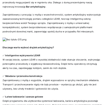
przeszkody mogą pojawić się w mgnieniu oka. Dlatego z dumą prezentujemy naszą
najnowszą innowację:
Bar antykolizyjny
.
Zaprojektowany z precyzją i z myślą o wszechstronności, system antykolizyjny wykorzystuje
zaawansowaną technologię pomiaru odległości LiDAR, tworząc inteligentną osłonę
bezpieczeństwa wokół Twojego sprzętu. Zaprojektowany z myślą o uniwersalnej
kompatybilności, system bezproblemowo współpracuje z samojezdnymi platformami
podnośnymi dowolnej marki, zapewniając spokój ducha w przypadku flot mieszanych.
Dlaczego warto wybrać drążek antykolizyjny?
✅
Inteligentne wykrywanie LiDAR
W swojej istocie, system LiDAR o wysokiej dokładności stale skanuje otoczenie, wykrywając
potencjalne przeszkody z wyjątkową niezawodnością. Dzięki temu operatorzy otrzymują
alerty na czas, zapobiegając kolizjom, zanim do nich dojdzie.
✅
Składana i przenośna konstrukcja
Zaprojektowany z myślą o wygodzie, drążek wyposażono w sprytny mechanizm składania.
Transport i przechowywanie nigdy nie były prostsze – wystarczy go złożyć, gdy nie jest
używany, bez utraty trwałości i gotowości do użycia.
✅
Łatwe ładowanie i zawsze gotowe
Dzięki przyjaznemu dla użytkownika systemowi ładowania, bariera antykolizyjna pozostaje