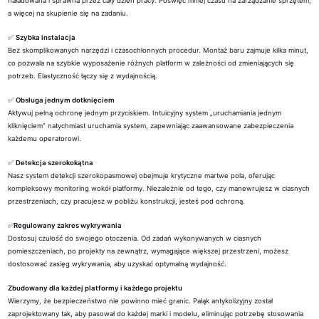
naładowana i sprawna przez cały dzień pracy. Poświęć mniej czasu na zarządzanie sprzętem,
a więcej na skupienie się na zadaniu.
✅
Szybka instalacja
Bez skomplikowanych narzędzi i czasochłonnych procedur. Montaż baru zajmuje kilka minut,
co pozwala na szybkie wyposażenie różnych platform w zależności od zmieniających się
potrzeb. Elastyczność łączy się z wydajnością.
✅
Obsługa jednym dotknięciem
Aktywuj pełną ochronę jednym przyciskiem. Intuicyjny system „uruchamiania jednym
kliknięciem” natychmiast uruchamia system, zapewniając zaawansowane zabezpieczenia
każdemu operatorowi.
✅
Detekcja szerokokątna
Nasz system detekcji szerokopasmowej obejmuje krytyczne martwe pola, oferując
kompleksowy monitoring wokół platformy. Niezależnie od tego, czy manewrujesz w ciasnych
przestrzeniach, czy pracujesz w pobliżu konstrukcji, jesteś pod ochroną.
✅
Regulowany zakres wykrywania
Dostosuj czułość do swojego otoczenia. Od zadań wykonywanych w ciasnych
pomieszczeniach, po projekty na zewnątrz, wymagające większej przestrzeni, możesz
dostosować zasięg wykrywania, aby uzyskać optymalną wydajność.
Zbudowany dla każdej platformy i każdego projektu
Wierzymy, że bezpieczeństwo nie powinno mieć granic. Pałąk antykolizyjny został
zaprojektowany tak, aby pasował do każdej marki i modelu, eliminując potrzebę stosowania