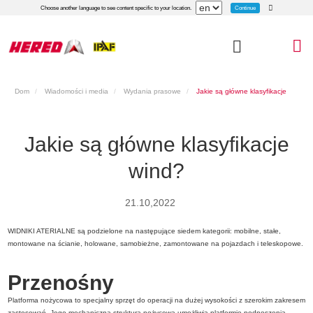
Continue
Choose another language to see content specific to your location.
Dom
Wiadomości i media
Wydania prasowe
Jakie są główne klasyfikacje
wind?
Jakie są główne klasyfikacje
wind?
21.10,2022
WIDNIKI ATERIALNE są podzielone na następujące siedem kategorii: mobilne, stałe,
montowane na ścianie, holowane, samobieżne, zamontowane na pojazdach i teleskopowe.
Przenośny
Platforma nożycowa to specjalny sprzęt do operacji na dużej wysokości z szerokim zakresem
zastosowań. Jego mechaniczna struktura nożycowa umożliwia platformie podnoszenia