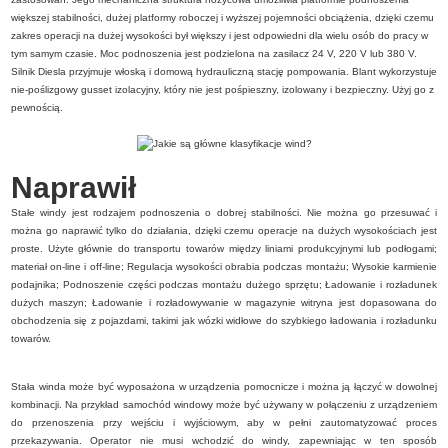
większej stabilności, dużej platformy roboczej i wyższej pojemności obciążenia, dzięki czemu
zakres operacji na dużej wysokości był większy i jest odpowiedni dla wielu osób do pracy w
tym samym czasie. Moc podnoszenia jest podzielona na zasilacz 24 V, 220 V lub 380 V.
Silnik Diesla przyjmuje włoską i domową hydrauliczną stację pompowania. Blant wykorzystuje
nie-poślizgowy gusset izolacyjny, który nie jest pośpieszny, izolowany i bezpieczny. Użyj go z
pewnością.
Naprawił
Stałe windy jest rodzajem podnoszenia o dobrej stabilności. Nie można go przesuwać i
można go naprawić tylko do działania, dzięki czemu operacje na dużych wysokościach jest
proste. Użyte głównie do transportu towarów między liniami produkcyjnymi lub podłogami;
materiał on-line i off-line; Regulacja wysokości obrabia podczas montażu; Wysokie karmienie
podajnika; Podnoszenie części podczas montażu dużego sprzętu; Ładowanie i rozładunek
dużych maszyn; Ładowanie i rozładowywanie w magazynie witryna jest dopasowana do
obchodzenia się z pojazdami, takimi jak wózki widłowe do szybkiego ładowania i rozładunku
towarów.
Stała winda może być wyposażona w urządzenia pomocnicze i można ją łączyć w dowolnej
kombinacji. Na przykład samochód windowy może być używany w połączeniu z urządzeniem
do przenoszenia przy wejściu i wyjściowym, aby w pełni zautomatyzować proces
przekazywania. Operator nie musi wchodzić do windy, zapewniając w ten sposób