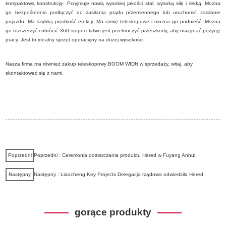
kompaktową konstrukcję. Przyjmuje nową wysokiej jakości stal, wysoką siłę i lekką. Można
go bezpośrednio podłączyć do zasilania prądu przemiennego lub uruchomić zasilanie
pojazdu. Ma szybką prędkość erekcji. Ma ramię teleskopowe i można go podnieść. Można
go rozszerzyć i obrócić 360 stopni i łatwo jest przekroczyć przeszkody, aby osiągnąć pozycję
pracy. Jest to idealny sprzęt operacyjny na dużej wysokości.
Nasza firma ma również zakup teleskopowy BOOM WIDN w sprzedaży, witaj, aby
skontaktować się z nami.
Poprzedni
Poprzedni : Ceremonia dostarczania produktu Hered w Fuyang Anhui
Następny
Następny : Liaocheng Key Projects Delegacja rządowa odwiedziła Hered
gorące produkty