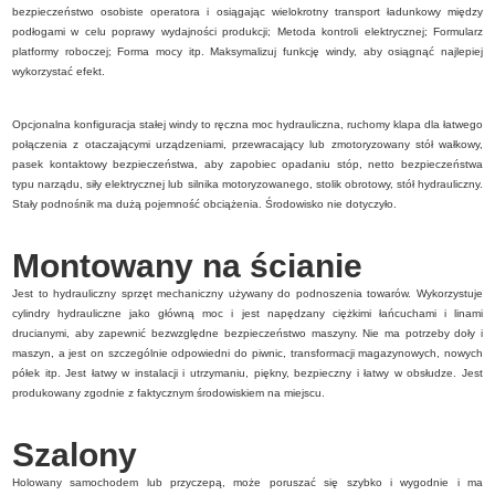
bezpieczeństwo osobiste operatora i osiągając wielokrotny transport ładunkowy między
podłogami w celu poprawy wydajności produkcji; Metoda kontroli elektrycznej; Formularz
platformy roboczej; Forma mocy itp. Maksymalizuj funkcję windy, aby osiągnąć najlepiej
wykorzystać efekt.
Opcjonalna konfiguracja stałej windy to ręczna moc hydrauliczna, ruchomy klapa dla łatwego
połączenia z otaczającymi urządzeniami, przewracający lub zmotoryzowany stół wałkowy,
pasek kontaktowy bezpieczeństwa, aby zapobiec opadaniu stóp, netto bezpieczeństwa
typu narządu, siły elektrycznej lub silnika motoryzowanego, stolik obrotowy, stół hydrauliczny.
Stały podnośnik ma dużą pojemność obciążenia. Środowisko nie dotyczyło.
Montowany na ścianie
Jest to hydrauliczny sprzęt mechaniczny używany do podnoszenia towarów. Wykorzystuje
cylindry hydrauliczne jako główną moc i jest napędzany ciężkimi łańcuchami i linami
drucianymi, aby zapewnić bezwzględne bezpieczeństwo maszyny. Nie ma potrzeby doły i
maszyn, a jest on szczególnie odpowiedni do piwnic, transformacji magazynowych, nowych
półek itp. Jest łatwy w instalacji i utrzymaniu, piękny, bezpieczny i łatwy w obsłudze. Jest
produkowany zgodnie z faktycznym środowiskiem na miejscu.
Szalony
Holowany samochodem lub przyczepą, może poruszać się szybko i wygodnie i ma