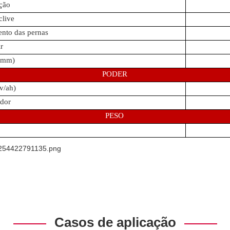
ção
live
nto das pernas
ir
(mm)
PODER
(v/ah)
dor
PESO
Casos de aplicação