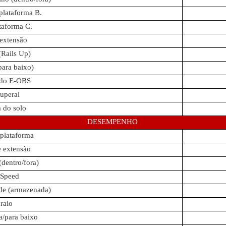
lataforma B.
taforma C.
extensão
Rails Up)
 para baixo)
 do E-OBS
superal
 do solo
DESEMPENHO
plataforma
 extensão
dentro/fora)
 Speed
de (armazenada)
raio
/para baixo