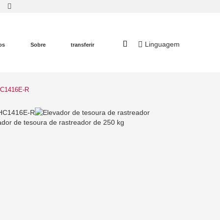
Linguagem
os
Sobre
transferir
 HC1416E-R