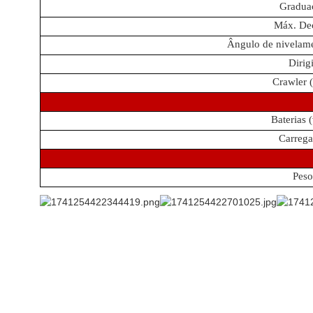
Gradua
Máx. Dec
Ângulo de nivelame
Dirig
Crawler 
Baterias 
Carrega
Peso