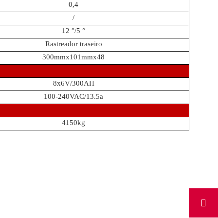
0,4
/
12 °/5 °
Rastreador traseiro
300mmx101mmx48
8x6V/300AH
100-240VAC/13.5a
4150kg