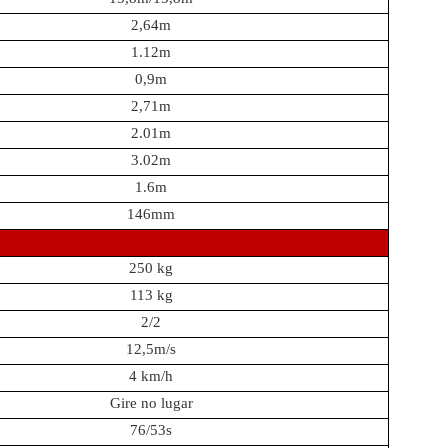
2,64m
1.12m
0,9m
2,71m
2.01m
3.02m
1.6m
146mm
250 kg
113 kg
2/2
12,5m/s
4 km/h
Gire no lugar
76/53s