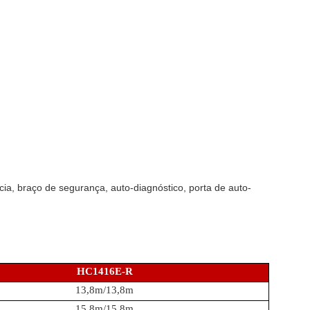
a, braço de segurança, auto-diagnóstico, porta de auto-
HC1416E-R
13,8m/13,8m
15,8m/15,8m