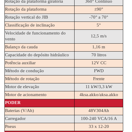
Rotação da plataforma giratória
360° Contínuo
Rotação da plataforma
±90°
Rotação vertical do JIB
-70° a 70°
Classificação de inclinação
5°
Velocidade de funcionamento do 
12,5 m/s
vento
Balanço da cauda
1,16 m
Capacidade do depósito hidráulico
70 litros
Potência auxiliar
12V CC
Método de condução
FWD
Método de rotação
Frente
Motor de elevação
11 kW/3,3 kW
Motor de acionamento
4ksa.akko/aksa.akko
PODER
Baterias (V/Ah)
48V304Ah
Carregador
100-240 VCA/16 A
Pneus
33 x 12-20