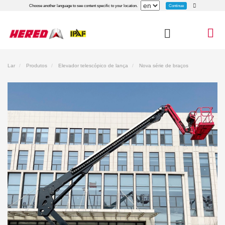
Continue
Choose another language to see content specific to your location.
Lar
Produtos
Elevador telescópico de lança
Nova série de braços
telescópicos leves
Plataforma Elevatória Telescópica Elétrica HT16JE