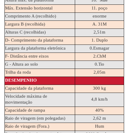
Altura máx. da plataforma
16.º Mãe
Máx. Extensão horizontal
11. poço
Comprimento A (recolhido)
enorme
Largura B (recolhida)
A. 31M
Alturas C (recolhidas)
2,51m
D- Comprimento da plataforma
1. Duplo
Largura da plataforma eletrónica
0.Esmagar
F- Distância entre eixos
2.ChM
G - Altura ao solo
0.Tio
Trilha da roda
2,05m
DESEMPENHO
Capacidade da plataforma
300 kg
Velocidade máxima de 
4,8 km/h
movimentação
Capacidade de rampa
40%
Raio de viragem (em polegadas)
2,62 m
Raio de viragem (Fora.)
Hum