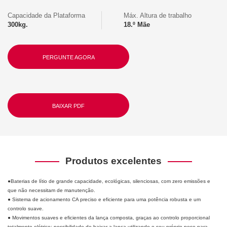
Capacidade da Plataforma
Máx. Altura de trabalho
300kg.
18.º Mãe
PERGUNTE AGORA
BAIXAR PDF
Produtos excelentes
●
Baterias de lítio de grande capacidade, ecológicas, silenciosas, com zero emissões e
que não necessitam de manutenção.
● Sistema de acionamento CA preciso e eficiente para uma potência robusta e um
controlo suave.
● Movimentos suaves e eficientes da lança composta, graças ao controlo proporcional
totalmente elétrico; possibilidade de baixar a lança utilizando o seu próprio peso para