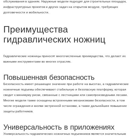
обслуживания в зданиях. Наружные модели подходят для строительных площадок,
инфраструктурных проектов и других задач на открытом воздухе, требующих
долговечности и мобильности.
Преимущества
гидравлических ножниц
Гидравлические ножницы приносят многочисленные преимущества, что делает их
важными инструментами во многих отраслях.
Повышенная безопасность
Безопасность имеет решающее значение при работе на высотах, а гидравлические
ножничные подъемы обеспечивают стабильную и безопасную платформу, которая
сводит к минимуму риски, связанные с лестницами или самопроизводными лесами.
Многие модели также оснащены встроенными механизмами безопасности, в том
числе ограждения и кнопки экстренной остановки, а также дальнейшее повышение
защиты работников.
Универсальность в приложениях
Универсальность гидравлических ножничных подъемников является значительным