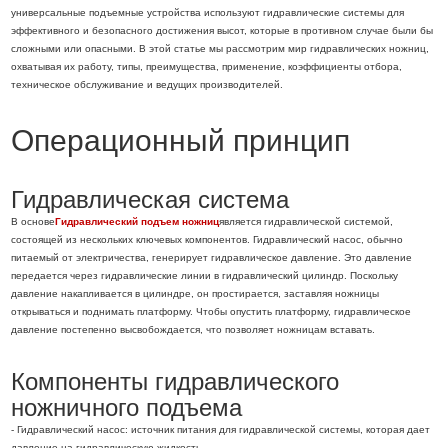
универсальные подъемные устройства используют гидравлические системы для
эффективного и безопасного достижения высот, которые в противном случае были бы
сложными или опасными. В этой статье мы рассмотрим мир гидравлических ножниц,
охватывая их работу, типы, преимущества, применение, коэффициенты отбора,
техническое обслуживание и ведущих производителей.
Операционный принцип
Гидравлическая система
В основе
Гидравлический подъем ножниц
является гидравлической системой,
состоящей из нескольких ключевых компонентов. Гидравлический насос, обычно
питаемый от электричества, генерирует гидравлическое давление. Это давление
передается через гидравлические линии в гидравлический цилиндр. Поскольку
давление накапливается в цилиндре, он простирается, заставляя ножницы
открываться и поднимать платформу. Чтобы опустить платформу, гидравлическое
давление постепенно высвобождается, что позволяет ножницам вставать.
Компоненты гидравлического
ножничного подъема
- Гидравлический насос: источник питания для гидравлической системы, которая дает
давление на гидравлическую жидкость.