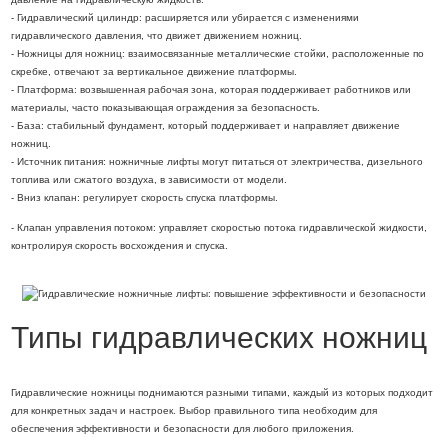
- Гидравлический цилиндр: расширяется или убирается с изменениями
гидравлического давления, что движет движением ножниц.
- Ножницы для ножниц: взаимосвязанные металлические стойки, расположенные по
скребке, отвечают за вертикальное движение платформы.
- Платформа: возвышенная рабочая зона, которая поддерживает работников или
материалы, часто показывающая ограждения за безопасность.
- База: стабильный фундамент, который поддерживает и направляет движение
ножниц.
- Источник питания: ножничные лифты могут питаться от электричества, дизельного
топлива или сжатого воздуха, в зависимости от модели.
- Вниз клапан: регулирует скорость спуска платформы.
- Клапан управления потоком: управляет скоростью потока гидравлической жидкости,
контролируя скорость восхождения и спуска.
Типы гидравлических ножниц
Гидравлические ножницы поднимаются разными типами, каждый из которых подходит
для конкретных задач и настроек. Выбор правильного типа необходим для
обеспечения эффективности и безопасности для любого приложения.