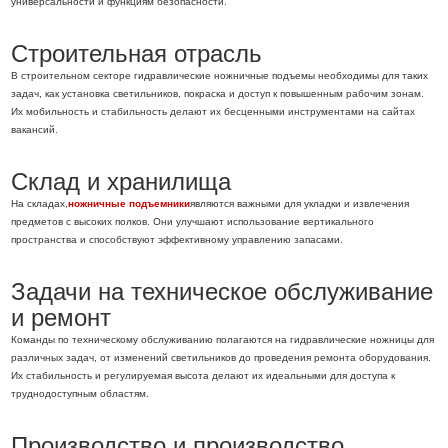
универсальности и функциям безопасности.
Строительная отрасль
В строительном секторе гидравлические ножничные подъемы необходимы для таких
задач, как установка светильников, покраска и доступ к повышенным рабочим зонам.
Их мобильность и стабильность делают их бесценными инструментами на сайтах
вакансий.
Склад и хранилища
На складах,
ножничные подъемники
являются важными для укладки и извлечения
предметов с высоких полков. Они улучшают использование вертикального
пространства и способствуют эффективному управлению запасами.
Задачи на техническое обслуживание
и ремонт
Команды по техническому обслуживанию полагаются на гидравлические ножницы для
различных задач, от изменений светильников до проведения ремонта оборудования.
Их стабильность и регулируемая высота делают их идеальными для доступа к
труднодоступным областям.
Производство и производство