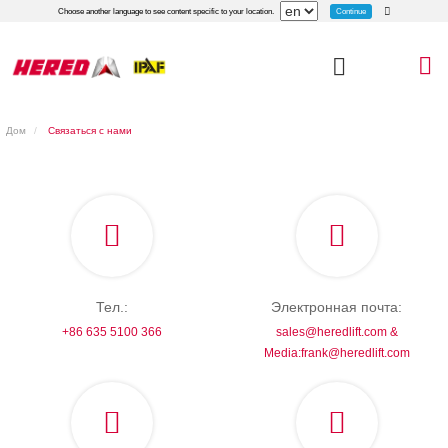
Continue
Choose another language to see content specific to your location.
Дом
Связаться с нами
Тел.:
Электронная почта:
+86 635 5100 366
sales@heredlift.com &
Media:frank@heredlift.com