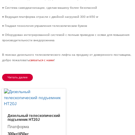
● Система самодиагнизации, сделав машину более безопасной
● Ведущая платформа отрасли с двойной нагрузкой 300 кг/450 кг
● Гладкая технология управления телескопическим бумом
● Оборудован интегрированной системой с полным приводом с осями для повышения
производительности внедорожника
В поисках дизельного телескопического лифта на продажу от доверенного поставщика,
добро пожаловать
связаться с нами
!
Читать далее
Дизельный телескопический
подъемник HT20J
Платформа
300кг/450кг