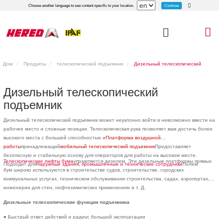
Continue
Choose another language to see content specific to your location.
Дом
Продукты
телескопический подъемник
Дизельный телескопический
подъемник
Дизельный телескопический
подъемник
Дизельный телескопический подъемник может неуклонно войти в невозможно ввести на
рабочее место и сложные позиции. Телескопическая рука позволяет вам достичь более
высокого места с большей способностью и
Платформа воздушной
работы
принадлежащий
мобильный телескопический подъемник
Предоставляет
безопасную и стабильную основу для операторов для работы на высоком месте.
Телескопические лифты бума
управляются дизелем. Эти дизельные платформы прямых
Подходит для
Наружные здания, промышленные и технические сотрудники
Полем
бум широко используются в строительстве судов, строительстве, городских
коммунальных услугах, техническом обслуживании строительства, садах, аэропортах,
инженерии для стен, нефтехимических применениях и т. Д.
Дизельные телескопические функции подъемника
● Быстрый ответ действий и радиус большой эксплуатации