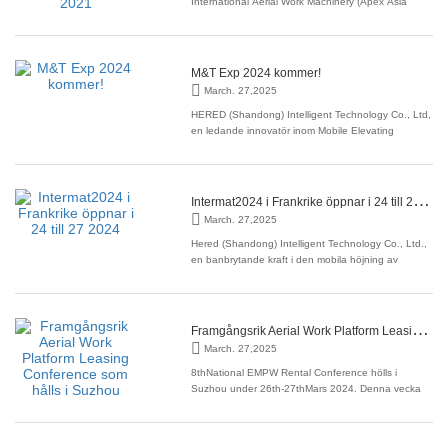
International Aerial Work Machinery (Apex Asia
2021) officiellt vid Shanghai New International Expo
Center. Som en stigande kraft i inhemska
flygarbetsplattformar gjorde Hered en storslagen
ingång med sina nya flaggskeppsprodukter. Inom
M&T Exp 2024 kommer!
de två första
March. 27,2025
HERED (Shandong) Intelligent Technology Co., Ltd,
en ledande innovatör inom Mobile Elevating
Working Platform, är stolt över att tillkännage sitt
deltagande i den kommande M&T Exp 2024,
planerad att äga rum från 23 april 2024 på Sao
Paulo Exhibition Center, Brasilien.
I
ntermat2024 i Frankrike öppnar i 24 till 27 2024
March. 27,2025
Hered (Shandong) Intelligent Technology Co., Ltd.,
en banbrytande kraft i den mobila höjning av
arbetsplattformsindustrin, är glad över att
tillkännage sitt deltagande i InterMAT2024.
Utställningen är planerad att äga rum från 24 april
till 27 april på Villepinte Exhibition Center i de norra
F
ramgångsrik Aerial Work Platform Leasing Conference som hålls i Suzhou
March. 27,2025
8thNational EMPW Rental Conference hölls i
Suzhou under 26th-27thMars 2024. Denna vecka
bevittnade en anmärkningsvärd händelse inom
området för flygplattform som leasar som
branschledare sammankallade i Suzhou.