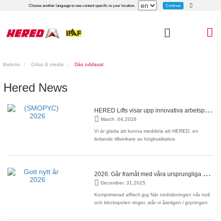
Continue
Choose another language to see content specific to your location.
Biebmu
Ođas & media
Dás ođđasat
Hered News
H
ERED Lifts visar upp innovativa arbetsplattformar på SMOPYC 2026 i Zaragoza, Spanien
March. 04,2026
Vi är glada att kunna meddela att HERED, en
ledande tillverkare av högkvalitativa
arbetsplattformar och industriell lyftutrustning,
kommer att ställa ut på den internationella
utställningen för offentliga arbeten, bygg- och
gruvmaskiner (SMOPYC) 2026. Äger rum från15 till
2
026: Går framåt med våra ursprungliga ambitioner
18 april 2026SMOPYC är en
December. 31,2025
Komprimerad affisch.jpg När nedräkningen når noll
och klockspelen ringer, står vi återigen i gryningen
av en ny början. När vi ser tillbaka på 2025 har varje
uns av förtroende som vi fått och varje engagerad