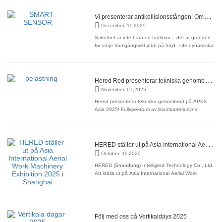
ansträngning konvergerat till tillväxtcirklar för Heruid.
Den obevekliga strävan efter
V
i presenterar antikollisionsstången: Omdefinierar säkerhet för självgående arbetsplattformar
December. 11,2025
Säkerhet är inte bara en funktion – det är grunden
för varje framgångsrikt jobb på höjd. I de dynamiska
miljöer där självgående arbetsplattformar används
kan hinder uppstå på ett ögonblick. Det är därför vi
är stolta över att lansera vår senaste
innovation:Antikollisionsstången.
H
ered Red presenterar tekniska genombrott på APEX Asia 2025! Fullspektrum av litiumbatteridrivna arbetsplattformar debuterar.
Antikollisionsbågen
November. 07,2025
Hered presenterar tekniska genombrott på APEX
Asia 2025! Fullspektrum av litiumbatteridrivna
arbetsplattformar debuterar. I takt med att sektorn
för arbetsmaskiner i Asien och Stillahavsområdet
samlas i Shanghai för teknologiskt utbyte, och
innovativa lösningar är redo att synergisera med
H
ERED ställer ut på Asia International Aerial Work Machinery Exhibition 2025 i Shanghai
avancerad
October. 11,2025
HERED (Shandong) Intelligent Technology Co., Ltd.
Att ställa ut på Asia International Aerial Work
Machinery Exhibition 2025 i Shanghai Särskild
inbjudan till våra värderade kunder att besöka
monter C1 HERED (Shandong) Intelligent
Technology Co., Ltd., en ledande leverantör av
avancerade och
Följ med oss på Vertikaldays 2025