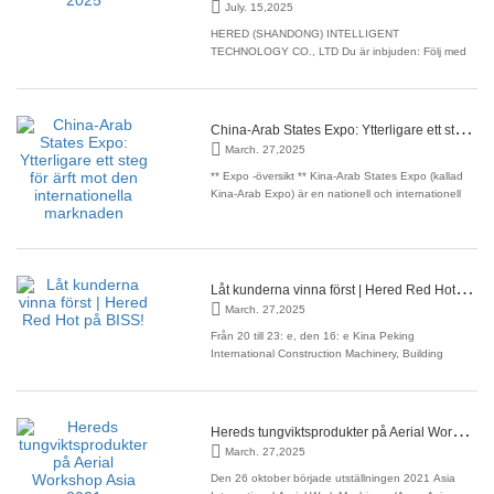
July. 15,2025
HERED (SHANDONG) INTELLIGENT
TECHNOLOGY CO., LTD Du är inbjuden: Följ med
oss på Vertikaldays 2025! Kära kund, Vi är glada att
kunna bjuda in dig tillVertikala dagar 2025—
Storbritanniens främsta evenemang för industrin för
motordrivna accessoarer. Följ med HERED
C
hina-Arab States Expo: Ytterligare ett steg för ärft mot den internationella marknaden
(SHANDONG) INTELLIGENT
March. 27,2025
** Expo -översikt ** Kina-Arab States Expo (kallad
Kina-Arab Expo) är en nationell och internationell
omfattande expo som godkänts av statsrådet och
gemensamt organiserat av China-ministeriet, Kinas
råd för främjande av internationell handel och
folkets regering i Ningxia Hui Autonomous Region.
L
åt kunderna vinna först | Hered Red Hot på BISS!
March. 27,2025
Från 20 till 23: e, den 16: e Kina Peking
International Construction Machinery, Building
Materials Machines och Mining Machinery Exhibition
& Technical Exchange Conference - Bice 2023,
ägde rum Stora på China International Exhibition
Center! Hered visade upp en mängd nya tunga
H
ereds tungviktsprodukter på Aerial Workshop Asia 2021
produkter på
March. 27,2025
Den 26 oktober började utställningen 2021 Asia