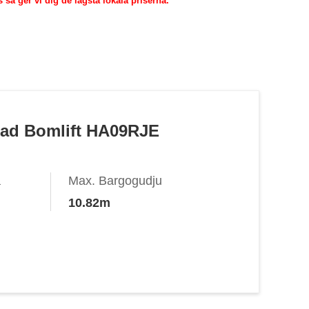
 så ger vi dig de lägsta lokala priserna.
dad Bomlift HA09RJE
a
Max. Bargogudju
10.82m