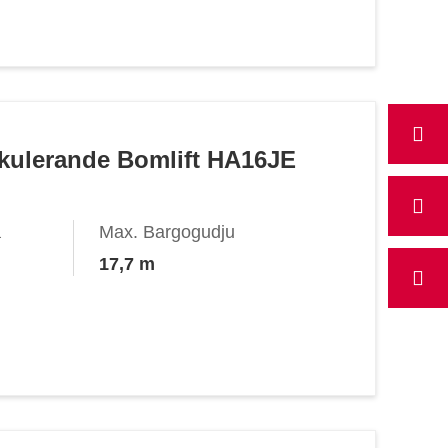
tikulerande Bomlift HA16JE
a
Max. Bargogudju
17,7 m