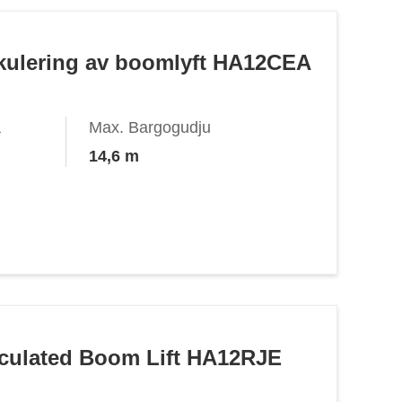
tikulering av boomlyft HA12CEA
a
Max. Bargogudju
14,6 m
ticulated Boom Lift HA12RJE