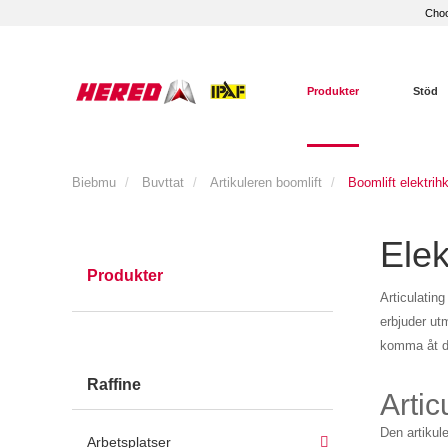
Choo
Produkter
Stöd
Biebmu
Buvttat
Artikuleren boomlift
Boomlift elektrih
Elek
Produkter
Articulatin
erbjuder ut
komma åt de
Raffine
Artic
Den artikul
Arbetsplatser