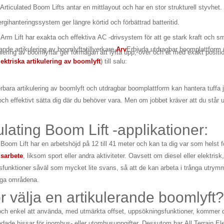
Articulated Boom Lifts antar en mittlayout och har en stor strukturell styvhet.
gihanteringssystem ger längre körtid och förbättrad batteritid.
 Arm Lift har exakta och effektiva AC -drivsystem för att ge stark kraft och smi
nde artikulering av boomlyftstillverkare,
Arv
Erbjuda utdragbar boomplattform 
ulering av boomlyftar ger förmågan att lyfta upp, över och ut med exakt positi
lektriska artikulering av boomlyft
) till salu:
bara artikulering av boomlyft och utdragbar boomplattform kan hantera tuffa jo
 och effektivt sätta dig där du behöver vara. Men om jobbet kräver att du står 
ulating Boom Lift -applikationer:
 Boom Lift har en arbetshöjd på 12 till 41 meter och kan ta dig var som helst f
sarbete
, liksom sport eller andra aktiviteter. Oavsett om diesel eller elektri
funktioner såväl som mycket lite svans, så att de kan arbeta i trånga utrym
iga områdena.
r välja en artikulerande boomlyft?
ch enkel att använda, med utmärkta offset, uppsökningsfunktioner, kommer du
ledade hissar för inomhus- eller utomhusuppgifter. Dessutom har All Terrain Ele