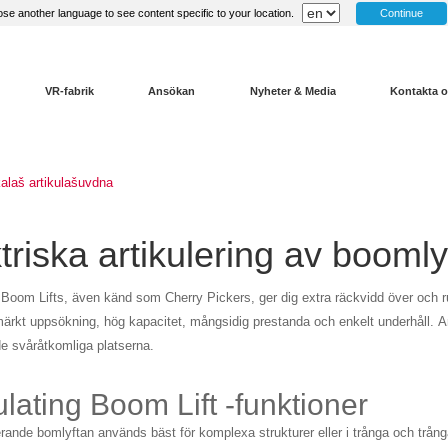
Continue
se another language to see content specific to your location.
VR-fabrik
Ansökan
Nyheter & Media
Kontakta 
kalaš artikulašuvdna
triska artikulering av boomly
g Boom Lifts, även känd som Cherry Pickers, ger dig extra räckvidd över och ru
märkt uppsökning, hög kapacitet, mångsidig prestanda och enkelt underhåll. Art
 svåråtkomliga platserna.
ulating Boom Lift -funktioner
erande bomlyftan används bäst för komplexa strukturer eller i trånga och trå