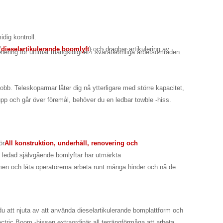
dig kontroll.
(
dieselartikulerande boomlyft
) och dragbar artikulering av
onering för ultimat mångsidighet i svåråtkomliga arbetsområden.
bb. Teleskoparmar låter dig nå ytterligare med större kapacitet,
upp och går över föremål, behöver du en ledbar towble -hiss.
ör
All konstruktion, underhåll, renovering och
sk, ledad självgående bomlyftar har utmärkta
men och låta operatörerna arbeta runt många hinder och nå de
 att njuta av att använda dieselartikulerande bomplattform och
ctric Boom -hissen extraordinär all terrängförmåga att arbeta