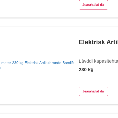
Jearahallat dál
Elektrisk Ar
Lávddi kapasiteht
230 kg
Jearahallat dál