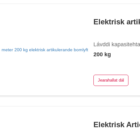
Elektrisk ar
Lávddi kapasiteht
200 kg
Jearahallat dál
Elektrisk Ar