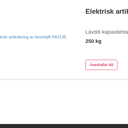
Elektrisk ar
Lávddi kapasiteht
250 kg
Jearahallat dál