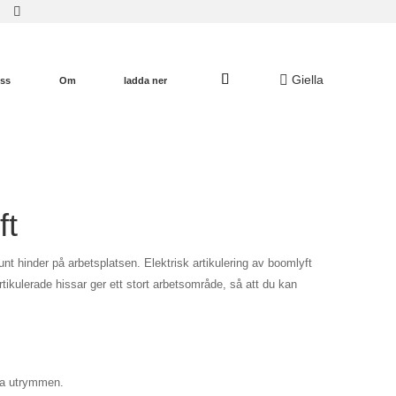
Giella
oss
Om
ladda ner
ft
nt hinder på arbetsplatsen. Elektrisk artikulering av boomlyft
ikulerade hissar ger ett stort arbetsområde, så att du kan
nga utrymmen.