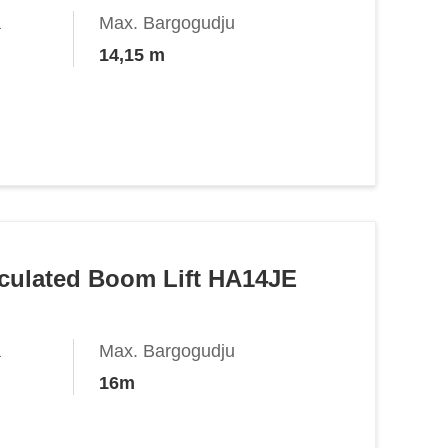
a
Max. Bargogudju
14,15 m
ticulated Boom Lift HA14JE
a
Max. Bargogudju
16m