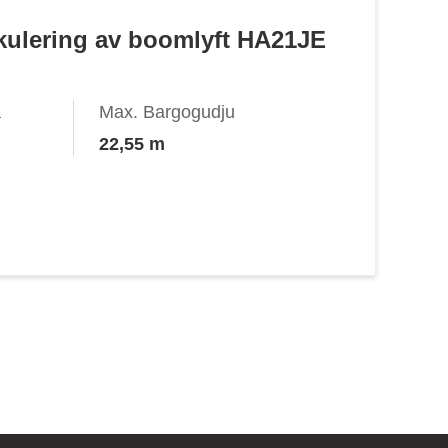
tikulering av boomlyft HA21JE
a
Max. Bargogudju
22,55 m