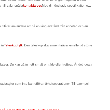
ill salu, snälla
kontakta oss
Med din önskade specifikation och
tillåter användare att nå en lång avstånd från enheten och en
 än
Teleskoplyft
. Den teleskopiska armen kräver emellertid större
latser. Du kan gå in i ett smalt område eller trottoar. Är det ideala
nadssajter som inte kan utföra närhetsoperationer. Till exempel