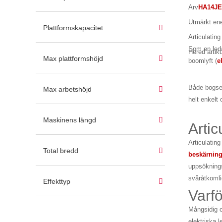
Arv
HA14JE
Utmärkt ener
Plattformskapacitet
Articulating
Som en leda
Hered artik
Max plattformshöjd
boomlyft (
e
Både bogser
Max arbetshöjd
helt enkelt
Maskinens längd
Artic
Articulating
Total bredd
beskärning
uppsöknings
svåråtkoml
Effekttyp
Varfö
Mångsidig o
elektriska 