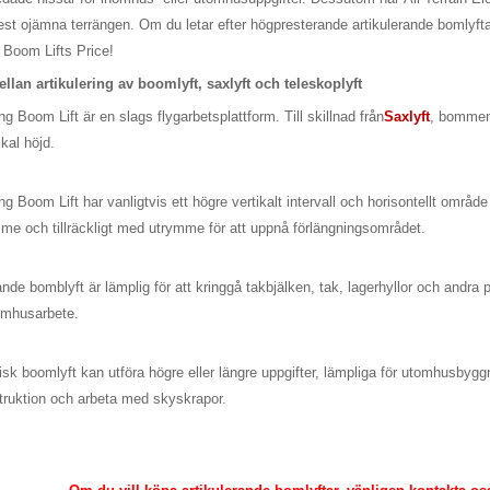
t ojämna terrängen. Om du letar efter högpresterande artikulerande bomlyftar t
e Boom Lifts Price!
llan artikulering av boomlyft, saxlyft och teleskoplyft
ing Boom Lift är en slags flygarbetsplattform. Till skillnad från
Saxlyft
, bommen 
kal höjd.
ing Boom Lift har vanligtvis ett högre vertikalt intervall och horisontellt område
me och tillräckligt med utrymme för att uppnå förlängningsområdet.
ande bomblyft är lämplig för att kringgå takbjälken, tak, lagerhyllor och andra p
nomhusarbete.
isk boomlyft kan utföra högre eller längre uppgifter, lämpliga för utomhusbygg
truktion och arbeta med skyskrapor.