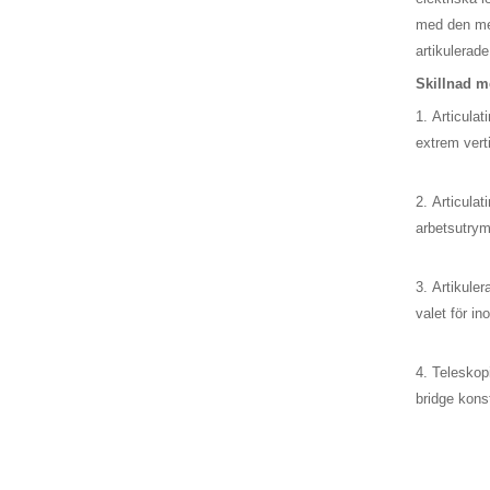
med den mes
artikulerad
Skillnad me
1. Articulat
extrem verti
2. Articulat
arbetsutrym
3. Artikuler
valet för i
4. Teleskop
bridge kons