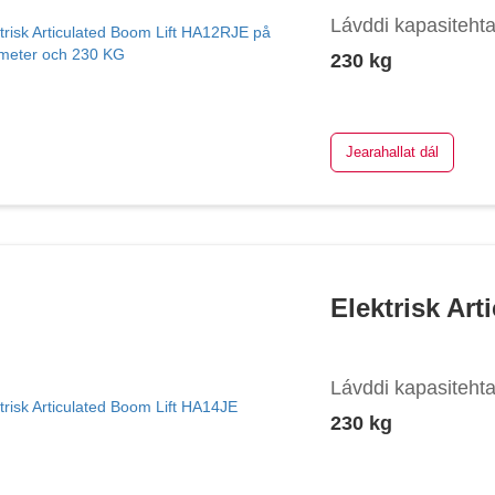
Lávddi kapasiteht
230 kg
Jearahallat dál
Elektrisk Ar
Lávddi kapasiteht
230 kg