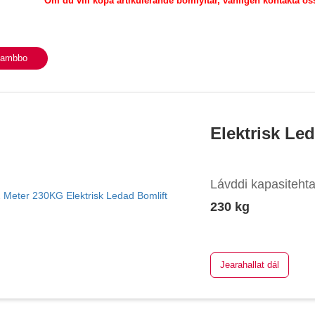
Om du vill köpa artikulerande bomlyftar, vänligen kontakta oss
eambbo
Elektrisk Le
Lávddi kapasiteht
230 kg
Jearahallat dál