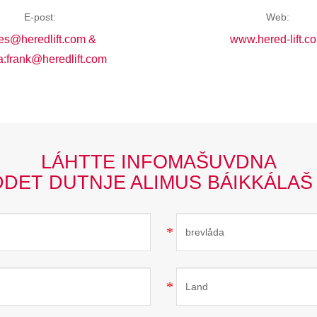
E-post:
Web:
es@heredlift.com &
www.hered-lift.c
:frank@heredlift.com
LÁHTTE INFOMAŠUVDNA
DDET DUTNJE ALIMUS BÁIKKÁLAŠ 