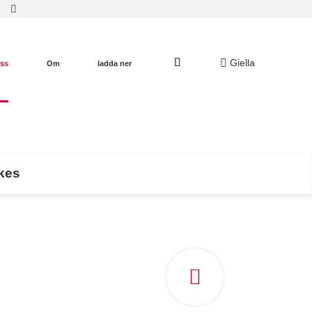
Giella
oss
Om
ladda ner
ökes