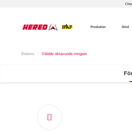
Choo
Produkter
Stöd
Biebmu
Váldde oktavuođa minguin
För