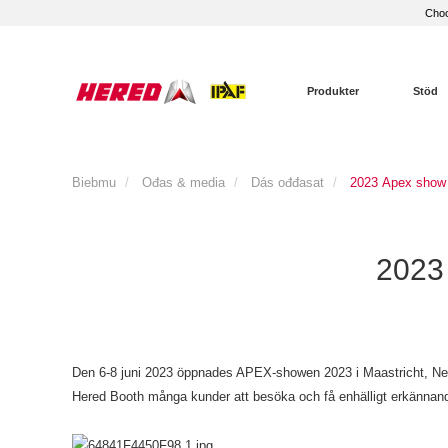
Choo
Produkter
Stöd
Biebmu
Ođas & media
Dás ođđasat
2023 Apex show 
2023
Den 6-8 juni 2023 öppnades APEX-showen 2023 i Maastricht, Nede
Hered Booth många kunder att besöka och få enhälligt erkännan