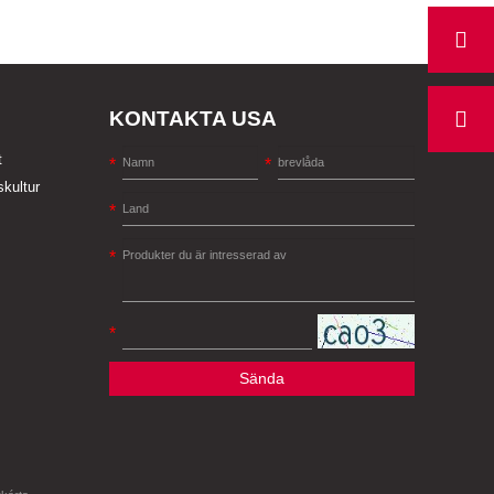
KONTAKTA USA
t
skultur
Sända