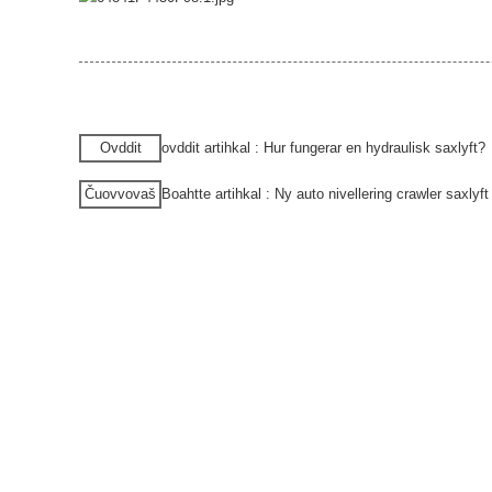
Ovddit
ovddit artihkal : Hur fungerar en hydraulisk saxlyft?
Čuovvovaš
Boahtte artihkal : Ny auto nivellering crawler saxlyft