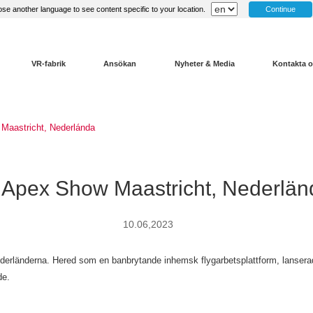
Continue
se another language to see content specific to your location.
VR-fabrik
Ansökan
Nyheter & Media
Kontakta 
Maastricht, Nederlánda
 Apex Show Maastricht, Nederlän
10.06,2023
rländerna. Hered som en banbrytande inhemsk flygarbetsplattform, lanserade 
de.