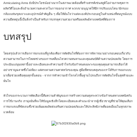
Armiculating Arms ยังมีประโยชน์อย่างมากในสภาพแวดล้อมที่สร้างสรรค์เช่นสตูดิโอถ่ายภาพชุดการ
ผลิตวิดีโอและสิ่งอำนวยความสะดวกในการออกอากาศ พวกเขาอนุญาตให้มีการปรับแบบไดนามิกของ
กล้องแท่นขุดเจาะและอุปกรณ์สำคัญอื่น ๆ เพื่อให้มั่นใจว่าแต่ละองค์ประกอบอยู่ในตำแหน่งที่สมบูรณ์แบบ
ความยืดหยุ่นนี้เป็นสิ่งจำเป็นสำหรับการบรรลุความสวยงามหรือผลลัพธ์ทางเทคนิคที่ต้องการ
บทสรุป
โดยสรุปแล้วการเลือกการยกแขนที่ถูกต้องคือการตัดสินใจที่ต้องการการพิจารณาอย่างรอบคอบเกี่ยวกับ
ความสามารถในการโหลดช่วงของการเคลื่อนไหวความทนทานและคุณสมบัติด้านความปลอดภัย โดยการ
ประเมินแง่มุมเหล่านี้อย่างละเอียดและทำความเข้าใจกับข้อกำหนดเฉพาะของคุณคุณสามารถเลือกได้
อย่างชาญฉลาดซึ่งไม่เพียง แต่ตรงตามความคาดหวังของคุณ คู่มือที่ครอบคลุมของเราได้รับการออกแบบ
มาเพื่อช่วยเหลือคุณทุกขั้นตอน - จากการทำความเข้าใจกลไกพื้นฐานไปจนถึงการตัดสินใจขั้นสุดท้ายและ
มั่นใจ
หัวใจของกระบวนการคัดเลือกนี้คือความสำคัญของการสร้างความสมดุลระหว่างข้อกำหนดทางเทคนิคกับ
การใช้งานจริง เรามุ่งมั่นที่จะให้ข้อมูลเชิงลึกโดยละเอียดและคำแนะนำจากผู้เชี่ยวชาญที่ช่วยให้คุณเลือก
การยกแขนที่ชัดเจนซึ่งช่วยเพิ่มผลผลิตส่งเสริมความปลอดภัยและให้ประสิทธิภาพที่ยอดเยี่ยมในทุกสภาพ
แวดล้อม