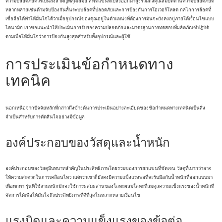
ความปลอดภัยควรเป็นสิ่งสำคัญที่สุดเสมอ ลิฟท์แขนที่เปล่งออกมาสูงรวมถึงคุณสมบัติด้านความปลอดภัยที่
หลากหลายเช่นด้ามจับป้องกันลื่นระบบล็อคที่ปลอดภัยและการป้องกันการโอเวอร์โหลด กลไกการล็อคที่
เชื่อถือได้ทำให้มั่นใจได้ว่าเมื่ออุปกรณ์ของคุณอยู่ในตำแหน่งที่ต้องการมันจะยังคงอยู่ภายใต้เงื่อนไขแบบ
ไดนามิก เราขอแนะนำให้ประเมินการรับรองความปลอดภัยและมาตรฐานการทดสอบที่ผลิตภัณฑ์ปฏิบัติ
ตามเพื่อให้มั่นใจว่าการป้องกันสูงสุดสำหรับทั้งอุปกรณ์และผู้ใช้
การประเมินข้อกำหนดทาง
เทคนิค
นอกเหนือจากปัจจัยหลักที่กล่าวถึงข้างต้นการประเมินอย่างละเอียดของข้อกำหนดทางเทคนิคเป็นสิ่ง
จำเป็นสำหรับการตัดสินใจอย่างมีข้อมูล
องค์ประกอบของวัสดุและน้ำหนัก
องค์ประกอบของวัสดุมีบทบาทสำคัญในประสิทธิภาพโดยรวมของการยกแขนที่ชัดเจน วัสดุที่เบากว่าอาจ
ให้ความสะดวกในการเคลื่อนไหว แต่พวกเขาก็ยังคงมีความแข็งแรงพอที่จะรับมือกับน้ำหนักที่ออกแบบมา
เพื่อพกพา รุ่นที่ใช้งานหนักมักจะใช้การผสมผสานของโลหะผสมโลหะที่สมดุลความแข็งแรงของน้ำหนักที่
จัดการได้เพื่อให้มั่นใจถึงประสิทธิภาพที่ดีที่สุดในหลากหลายเงื่อนไข
แรงบิดและความแข็งแรงของข้อต่อ