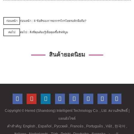
ก่อนหน้า
ก่อนหน้า : 8 ข้อดีของการยกกรรไกรไฮดรอลิกมือถือ?
ต่อไป
ต่อไป : สิ่งที่คุณต้องรู้เมื่อคุณซื้อลิฟท์บูม
สินค้ายอดนิยม
Copyright ©
Hered (Shandong) Intelligent Technology Co. , Ltd. สงวนลิขสิทธิ์
|
แผนผังไซต์
คำสำคัญ:
English
,
Español
,
Русский
,
Francés
,
Português
,
Việt
,
한국어
,