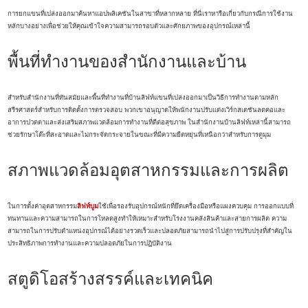
การยกแขนที่เปล่งออกมาค้นหาแอปพลิเคชันในสาขาที่หลากหลาย ที่นี่เราหารือเกี่ยวกับกรณีการใช้งาน
หลักบางอย่างเพื่อช่วยให้คุณเข้าใจความสามารถรอบตัวและศักยภาพของอุปกรณ์เหล่านี้
พื้นที่ทำงานของสำนักงานและบ้าน
สำหรับสำนักงานที่ทันสมัยและพื้นที่ทำงานที่บ้านลิฟท์แขนที่เปล่งออกมาเป็นวิธีการทำงานตามหลัก
สรีรศาสตร์สำหรับการติดตั้งการตรวจสอบ พวกเขาอนุญาตให้พนักงานปรับแต่งเวิร์กสเตชันลดคอและ
อาการปวดตาและส่งเสริมสภาพแวดล้อมการทำงานที่ดีต่อสุขภาพ ในสำนักงานบ้านลิฟท์เหล่านี้สามารถ
ช่วยรักษาโต๊ะที่สะอาดและไม่กระจัดกระจายในขณะที่มีความยืดหยุ่นที่เหนือกว่าสำหรับการดูมุม
สภาพแวดล้อมอุตสาหกรรมและการผลิต
ในการตั้งค่าอุตสาหกรรม
ลิฟท์บูม
ใช้เพื่อรองรับอุปกรณ์หนักที่ยึดเครื่องมือหรือแผงควบคุม การออกแบบที่
ทนทานและความสามารถในการโหลดสูงทำให้เหมาะสำหรับโรงงานคลังสินค้าและสายการผลิต ความ
สามารถในการปรับตำแหน่งอุปกรณ์ได้อย่างรวดเร็วและปลอดภัยสามารถนำไปสู่การปรับปรุงที่สำคัญใน
ประสิทธิภาพการทำงานและความปลอดภัยในการปฏิบัติงาน
สตูดิโอสร้างสรรค์และเทคนิค