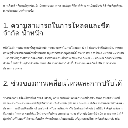
การเลือกลิฟท์แขนที่พูดชัดแจ้งเป็นกระบวนการหลายแง่มุม ที่นี่เราให้รายละเอียดปัจจัยที่สำคัญที่สุดที่คุณ
ควรประเมินก่อนทำการซื้อ
1. ความสามารถในการโหลดและขีด
จำกัด น้ำหนัก
หนึ่งในข้อควรพิจารณาพื้นฐานที่สุดคือความสามารถในการโหลดของลิฟต์ มีความจำเป็นที่จะต้องตรงกับ
ความจุน้ำหนักของลิฟต์กับน้ำหนักของอุปกรณ์หรือวัตถุที่คุณตั้งใจจะรองรับ การใช้แขนที่ชัดเจนมากเกิน
ไปอาจนำไปสู่การสึกหรอก่อนวัยอันควรหรือแม้กระทั่งความล้มเหลวของหายนะ มองหาผลิตภัณฑ์ที่มีขีด
จำกัด น้ำหนักที่ระบุไว้อย่างชัดเจนและพิจารณาอัตรากำไรขั้นต้นความปลอดภัยเมื่อพิจารณาความ
ต้องการของคุณ
2. ช่วงของการเคลื่อนไหวและการปรับได้
ช่วงของการเคลื่อนไหวเป็นอีกปัจจัยสำคัญ การยกแขนที่เปล่งออกมาที่ดีที่สุดนำเสนอการเคลื่อนไหวที่
หลากหลายในหลายแกนทำให้ผู้ใช้สามารถปรับตำแหน่งอุปกรณ์ของพวกเขาได้อย่างง่ายดาย ไม่ว่าคุณจะ
ต้องการการปรับเปลี่ยนที่ละเอียดอ่อนสำหรับการปรับแต่งหรือจัดตำแหน่งใหม่อย่างมีนัยสำคัญสำหรับงาน
ที่แตกต่างกันตรวจสอบให้แน่ใจว่าแขนที่เปล่งออกมาสามารถรองรับระดับอิสระที่จำเป็น เราขอแนะนำให้
มุ่งเน้นไปที่โมเดลที่ให้การเคลื่อนไหวที่ราบรื่นแรงเสียดทานน้อยที่สุดและกลไกการล็อคที่สอดคล้องกัน