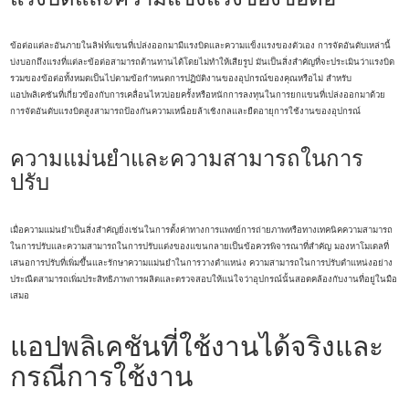
ข้อต่อแต่ละอันภายในลิฟท์แขนที่เปล่งออกมามีแรงบิดและความแข็งแรงของตัวเอง การจัดอันดับเหล่านี้
บ่งบอกถึงแรงที่แต่ละข้อต่อสามารถต้านทานได้โดยไม่ทำให้เสียรูป มันเป็นสิ่งสำคัญที่จะประเมินว่าแรงบิด
รวมของข้อต่อทั้งหมดเป็นไปตามข้อกำหนดการปฏิบัติงานของอุปกรณ์ของคุณหรือไม่ สำหรับ
แอปพลิเคชันที่เกี่ยวข้องกับการเคลื่อนไหวบ่อยครั้งหรือหนักการลงทุนในการยกแขนที่เปล่งออกมาด้วย
การจัดอันดับแรงบิดสูงสามารถป้องกันความเหนื่อยล้าเชิงกลและยืดอายุการใช้งานของอุปกรณ์
ความแม่นยำและความสามารถในการ
ปรับ
เมื่อความแม่นยำเป็นสิ่งสำคัญยิ่งเช่นในการตั้งค่าทางการแพทย์การถ่ายภาพหรือทางเทคนิคความสามารถ
ในการปรับและความสามารถในการปรับแต่งของแขนกลายเป็นข้อควรพิจารณาที่สำคัญ มองหาโมเดลที่
เสนอการปรับที่เพิ่มขึ้นและรักษาความแม่นยำในการวางตำแหน่ง ความสามารถในการปรับตำแหน่งอย่าง
ประณีตสามารถเพิ่มประสิทธิภาพการผลิตและตรวจสอบให้แน่ใจว่าอุปกรณ์นั้นสอดคล้องกับงานที่อยู่ในมือ
เสมอ
แอปพลิเคชันที่ใช้งานได้จริงและ
กรณีการใช้งาน