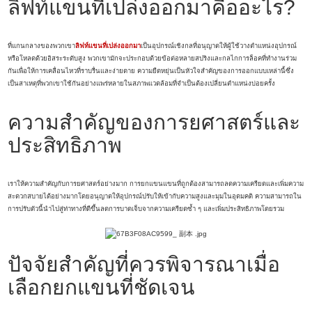
ลิฟท์แขนที่เปล่งออกมาคืออะไร?
ที่แกนกลางของพวกเขา
ลิฟท์แขนที่เปล่งออกมา
เป็นอุปกรณ์เชิงกลที่อนุญาตให้ผู้ใช้วางตำแหน่งอุปกรณ์
หรือโหลดด้วยอิสระระดับสูง พวกเขามักจะประกอบด้วยข้อต่อหลายสปริงและกลไกการล็อคที่ทำงานร่วม
กันเพื่อให้การเคลื่อนไหวที่ราบรื่นและง่ายดาย ความยืดหยุ่นเป็นหัวใจสำคัญของการออกแบบเหล่านี้ซึ่ง
เป็นสาเหตุที่พวกเขาใช้กันอย่างแพร่หลายในสภาพแวดล้อมที่จำเป็นต้องเปลี่ยนตำแหน่งบ่อยครั้ง
ความสำคัญของการยศาสตร์และ
ประสิทธิภาพ
เราให้ความสำคัญกับการยศาสตร์อย่างมาก การยกแขนแขนที่ถูกต้องสามารถลดความเครียดและเพิ่มความ
สะดวกสบายได้อย่างมากโดยอนุญาตให้อุปกรณ์ปรับให้เข้ากับความสูงและมุมในอุดมคติ ความสามารถใน
การปรับตัวนี้นำไปสู่ท่าทางที่ดีขึ้นลดการบาดเจ็บจากความเครียดซ้ำ ๆ และเพิ่มประสิทธิภาพโดยรวม
ปัจจัยสำคัญที่ควรพิจารณาเมื่อ
เลือกยกแขนที่ชัดเจน