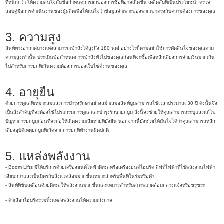
ที่หนักกว่า ให้ความสนใจกับข้อกำหนดการยกของการซื้อที่อาจเกิดขึ้น เคล็ดลับที่เป็นประโยชน์: ตรวจ
สอบคู่มือการดำเนินงานของผู้ผลิตเพื่อให้แน่ใจว่าข้อมูลจำเพาะของพวกเขาตรงกับความต้องการของคุณ
3. ความสูง
ลิฟท์ทางอากาศบางแห่งสามารถเข้าถึงได้สูงถึง 180 ฟุต! อย่างไรก็ตามอย่าใช้การตัดสินใจของคุณตาม
ความสูงเท่านั้น ประเมินข้อกำหนดการเข้าถึงทั่วไปของคุณก่อนที่จะซื้อเพื่อหลีกเลี่ยงการจ่ายเงินมากเกิน
ไปสำหรับการยกที่เกินความต้องการของเว็บไซต์งานของคุณ
4. อายุยืน
ด้วยการดูแลที่เหมาะสมและการบำรุงรักษาอย่างสม่ำเสมอลิฟท์บูมสามารถใช้เวลาประมาณ 30 ปี ดังนั้นจึง
เป็นสิ่งสำคัญที่จะต้องใช้โปรแกรมการดูแลและบำรุงรักษายกบูม สิ่งนี้จะช่วยให้คุณสามารถระบุและแก้ไข
ปัญหาการยกบูมก่อนที่จะก่อให้เกิดความเสียหายที่ยั่งยืน นอกจากนี้ยังช่วยให้มั่นใจได้ว่าคุณสามารถหลีก
เลี่ยงอุบัติเหตุยกบูมที่เกิดจากการยกที่ทำงานผิดปกติ
5. แหล่งพลังงาน
- Boom Lifts มีให้บริการด้วยเครื่องยนต์ไฟฟ้าดีเซลหรือเครื่องยนต์ไฮบริด ลิฟท์ไฟฟ้าที่ใช้พลังงานไฟฟ้า
เงียบกว่าและเป็นมิตรกับสิ่งแวดล้อมมากขึ้นเหมาะสำหรับพื้นที่ในร่มหรือต่ำ
- ลิฟท์ที่ขับเคลื่อนด้วยดีเซลให้พลังงานมากขึ้นและเหมาะสำหรับสภาพแวดล้อมกลางแจ้งหรือขรุขระ
- ตัวเลือกไฮบริดรวมทั้งแหล่งพลังงานให้ความเก่งกาจ