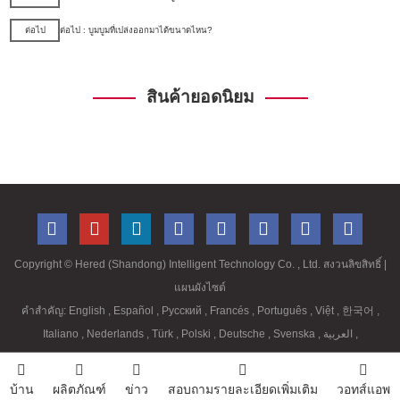
ต่อไป
ต่อไป : บูมบูมที่เปล่งออกมาได้ขนาดไหน?
สินค้ายอดนิยม
Copyright ©
Hered (Shandong) Intelligent Technology Co. , Ltd. สงวนลิขสิทธิ์
|
แผนผังไซต์
คำสำคัญ:
English
,
Español
,
Русский
,
Francés
,
Português
,
Việt
,
한국어
,
Italiano
,
Nederlands
,
Türk
,
Polski
,
Deutsche
,
Svenska
,
العربية
,
บ้าน
ผลิตภัณฑ์
ข่าว
สอบถามรายละเอียดเพิ่มเติม
วอทส์แอพ