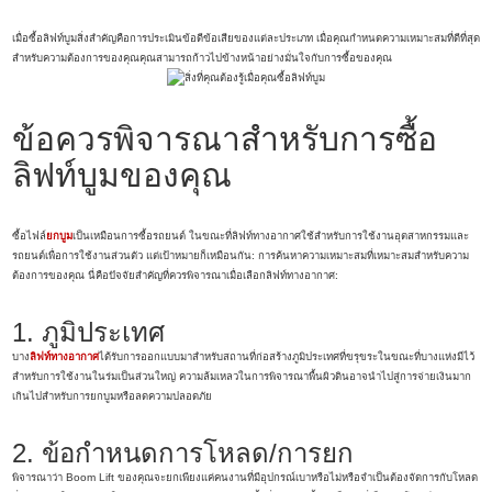
เมื่อซื้อลิฟท์บูมสิ่งสำคัญคือการประเมินข้อดีข้อเสียของแต่ละประเภท เมื่อคุณกำหนดความเหมาะสมที่ดีที่สุด
สำหรับความต้องการของคุณคุณสามารถก้าวไปข้างหน้าอย่างมั่นใจกับการซื้อของคุณ
ข้อควรพิจารณาสำหรับการซื้อ
ลิฟท์บูมของคุณ
ซื้อไฟล์
ยกบูม
เป็นเหมือนการซื้อรถยนต์ ในขณะที่ลิฟท์ทางอากาศใช้สำหรับการใช้งานอุตสาหกรรมและ
รถยนต์เพื่อการใช้งานส่วนตัว แต่เป้าหมายก็เหมือนกัน: การค้นหาความเหมาะสมที่เหมาะสมสำหรับความ
ต้องการของคุณ นี่คือปัจจัยสำคัญที่ควรพิจารณาเมื่อเลือกลิฟท์ทางอากาศ:
1. ภูมิประเทศ
บาง
ลิฟท์ทางอากาศ
ได้รับการออกแบบมาสำหรับสถานที่ก่อสร้างภูมิประเทศที่ขรุขระในขณะที่บางแห่งมีไว้
สำหรับการใช้งานในร่มเป็นส่วนใหญ่ ความล้มเหลวในการพิจารณาพื้นผิวดินอาจนำไปสู่การจ่ายเงินมาก
เกินไปสำหรับการยกบูมหรือลดความปลอดภัย
2. ข้อกำหนดการโหลด/การยก
พิจารณาว่า Boom Lift ของคุณจะยกเพียงแค่คนงานที่มีอุปกรณ์เบาหรือไม่หรือจำเป็นต้องจัดการกับโหลด