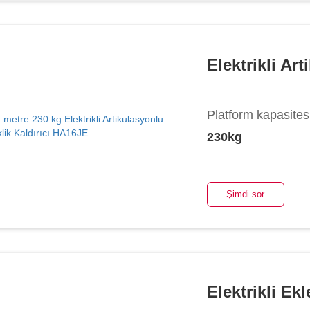
Platform kapasites
230kg
Şimdi sor
Elektrikli E