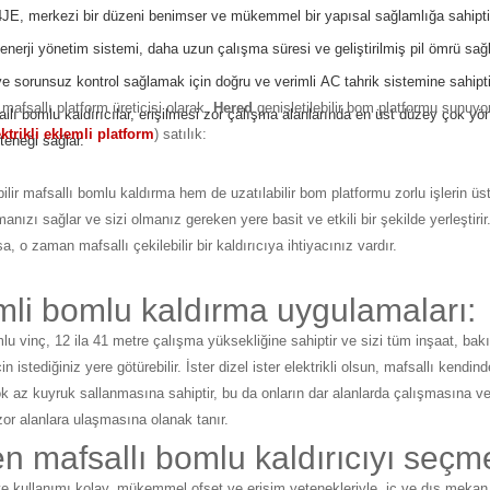
E, merkezi bir düzeni benimser ve mükemmel bir yapısal sağlamlığa sahipt
erji yönetim sistemi, daha uzun çalışma süresi ve geliştirilmiş pil ömrü sağ
e sorunsuz kontrol sağlamak için doğru ve verimli AC tahrik sistemine sahipti
mafsallı platform üreticisi olarak,
Hered
genişletilebilir bom platformu sunuyor
llı bomlu kaldırıcılar, erişilmesi zor çalışma alanlarında en üst düzey çok yö
ektrikli eklemli platform
) satılık:
teneği sağlar.
lir mafsallı bomlu kaldırma hem de uzatılabilir bom platformu zorlu işlerin üs
anızı sağlar ve sizi olmanız gereken yere basit ve etkili bir şekilde yerleştir
sa, o zaman mafsallı çekilebilir bir kaldırıcıya ihtiyacınız vardır.
mli bomlu kaldırma uygulamaları:
lu vinç, 12 ila 41 metre çalışma yüksekliğine sahiptir ve sizi tüm inşaat, bak
için istediğiniz yere götürebilir. İster dizel ister elektrikli olsun, mafsallı k
ok az kuyruk sallanmasına sahiptir, bu da onların dar alanlarda çalışmasına ve
zor alanlara ulaşmasına olanak tanır.
 mafsallı bomlu kaldırıcıyı seçme
e kullanımı kolay, mükemmel ofset ve erişim yetenekleriyle, iç ve dış mekan gö