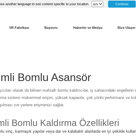
Continue
se another language to see content specific to your location.
VR Fabrikası
Başvuru
Haberler ve Medya
Bize Ulaşın
emli Bomlu Asansör
yıcıları olarak da bilinen mafsallı bomlu kaldırıcılar, iş sahasındaki engellerin
rma sistemi mükemmel erişim, yüksek kapasite, çok yönlü performans ve kolay
şılması zor yerlere erişmenizi sağlar.
li Bomlu Kaldırma Özellikleri
u vinç, karmaşık yapılar veya dar ve kalabalık alanlarda en iyi şekilde kullanı