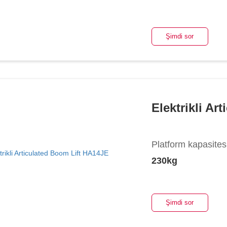
Şimdi sor
Elektrikli Ar
Platform kapasites
230kg
Şimdi sor