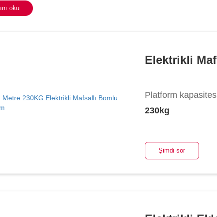
nı oku
Elektrikli M
Platform kapasites
230kg
Şimdi sor