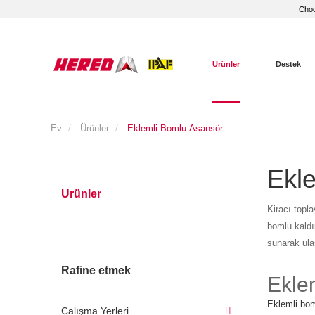
Choo
Ürünler
Destek
Ev
Ürünler
Eklemli Bomlu Asansör
Ekl
Ürünler
Kiracı topla
bomlu kaldı
sunarak ula
Rafine etmek
Eklem
Eklemli boml
Çalışma Yerleri