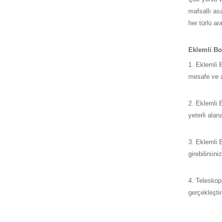
mafsallı as
her türlü a
Eklemli Bo
1. Eklemli 
mesafe ve a
2. Eklemli 
yeterli alan
3. Eklemli B
girebilirsin
4. Teleskop
gerçekleştir