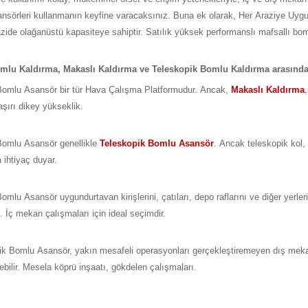
ansörleri kullanmanın keyfine varacaksınız. Buna ek olarak, Her Araziye Uygu
razide olağanüstü kapasiteye sahiptir. Satılık yüksek performanslı mafsallı bom
mlu Kaldırma, Makaslı Kaldırma ve Teleskopik Bomlu Kaldırma arasındak
Bomlu Asansör bir tür Hava Çalışma Platformudur. Ancak,
Makaslı Kaldırma
şırı dikey yükseklik.
Bomlu Asansör genellikle
Teleskopik Bomlu Asansör
. Ancak teleskopik kol,
a ihtiyaç duyar.
omlu Asansör uygundurtavan kirişlerini, çatıları, depo raflarını ve diğer yerleri
iz. İç mekan çalışmaları için ideal seçimdir.
ik Bomlu Asansör, yakın mesafeli operasyonları gerçekleştiremeyen dış meka
ebilir. Mesela köprü inşaatı, gökdelen çalışmaları.