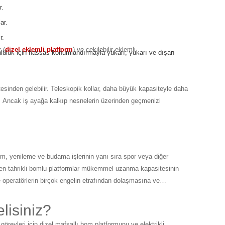
ir.
lar.
r.
 (
dizel eklemli platform
) ve çekilebilir eklemli
nlülük için hassas konumlandırmayla yukarı, yukarı ve dışarı
tesinden gelebilir. Teleskopik kollar, daha büyük kapasiteyle daha
ir. Ancak iş ayağa kalkıp nesnelerin üzerinden geçmenizi
ım, yenileme ve budama işlerinin yanı sıra spor veya diğer
endinden tahrikli bomlu platformlar mükemmel uzanma kapasitesinin
 operatörlerin birçok engelin etrafından dolaşmasına ve
lisiniz?
revleri için dizel mafsallı bom platformunu ve elektrikli