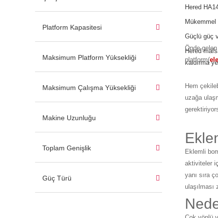
Hered HA14J
Mükemmel en
Platform Kapasitesi
Güçlü güç v
Önde gelen 
Hered mafsa
Maksimum Platform Yüksekliği
platform(
el
kaldırma ye
Hem çekilebi
Maksimum Çalışma Yüksekliği
uzağa ulaşm
gerektiriyor
Makine Uzunluğu
Ekle
Toplam Genişlik
Eklemli bom
aktiviteler 
yanı sıra ç
Güç Türü
ulaşılması 
Neden
Çok yönlü v