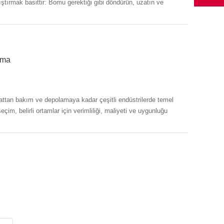
ştırmak basittir: Bomu gerektiği gibi döndürün, uzatın ve
ırma
im, belirli ortamlar için verimliliği, maliyeti ve uygunluğu