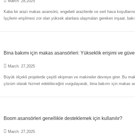
March. 28,2025
Kaba bir arazi makas asansörü, engebeli arazilerde ve sert hava koşulların
İşçilerin erişilmesi zor olan yüksek alanlara ulaşmaları gereken inşaat, bak
türleriyle
Bina bakımı için makas asansörleri: Yükseklik erişimi ve güven
March. 27,2025
Büyük ölçekli projelerde çeşitli ekipman ve makineler devreye girer. Bu maka
çözüm olarak hizmet edebileceğini vurgulayarak, bina bakımı için makas asans
Makas kaldırma
Boom asansörleri genellikle desteklemek için kullanılır?
March. 27,2025