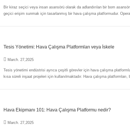
Bir kiraz seçici veya insan asansörü olarak da adlandırılan bir bom asansör
geçici erişim sunmak için tasarlanmış bir hava çalışma platformudur. Opera
doğru uzanan bir hidrolik
Tesis Yönetimi: Hava Çalışma Platformları veya İskele
March. 27,2025
Tesis yönetimi endüstrisi ayrıca çeşitli görevler için hava çalışma platforml
kısa süreli inşaat projeleri için kullanılmaktadır. Hava çalışma platformlar
edilmiş), kiraz veya
Hava Ekipmanı 101: Hava Çalışma Platformu nedir?
March. 27,2025