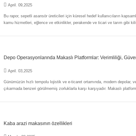
April. 09,2025
Bu rapor, sepetli asansör üreticileri için küresel hedef kullanıcıların kapsaml
kamu hizmetleri, eğlence ve etkinlikler, perakende ve ticari ve tarım gibi kilit
tanımlar
Depo Operasyonlarında Makaslı Platformlar: Verimliliği, Güven
April. 03,2025
Günümüzün hızlı tempolu lojistik ve e-ticaret ortamında, modern depolar, v
çıkarmada benzeri görülmemiş zorluklarla karşı karşıyadır. Makaslı platfor
ve her büyüklükteki
Kaba arazi makasının özellikleri