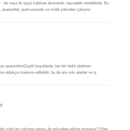
- bir veya iki işçiyi kaldıran ekonomik, taşınabilir modellerdir. Bu
i, asansörler, push-arounds ve mobil yükselen çalışma
z?
duğu zorlu bir çalışma sahası ile mücadele ediyor musunuz? Eğer