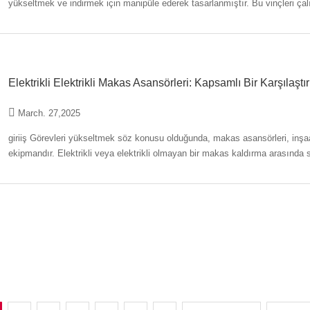
yükseltmek ve indirmek için manipüle ederek tasarlanmıştır. Bu vinçleri çalı
ayarlayın. Knuckle Boom
Elektrikli Elektrikli Makas Asansörleri: Kapsamlı Bir Karşılaşt
March. 27,2025
giriiş Görevleri yükseltmek söz konusu olduğunda, makas asansörleri, inşaattan bakım ve depolamaya kadar çeşitli endüstrilerde temel
ekipmandır. Elektrikli veya elektrikli olmayan bir makas kaldırma arasında seç
önemli ölçüde