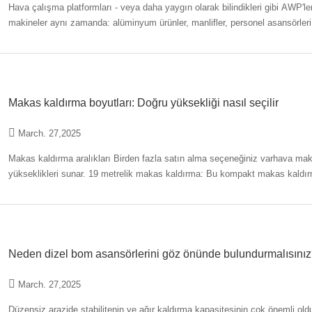
Hava çalışma platformları - veya daha yaygın olarak bilindikleri gibi AWP'ler 
makineler aynı zamanda: alüminyum ürünler, manlifler, personel asansörler
platformları (MEWP'ler)
Makas kaldırma boyutları: Doğru yüksekliği nasıl seçilir
March. 27,2025
Makas kaldırma aralıkları Birden fazla satın alma seçeneğiniz varhava makas asansörleriÇeşitli boyutlarda, her biri farklı platform
yükseklikleri sunar. 19 metrelik makas kaldırma: Bu kompakt makas kaldırma oldukça manevra edilebilir, bu da onu sıkı alanlar ve iç
ortamlar için ideal hale getirir
Neden dizel bom asansörlerini göz önünde bulundurmalısını
March. 27,2025
Düzensiz arazide stabilitenin ve ağır kaldırma kapasitesinin çok önemli ol