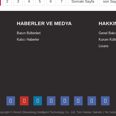
2
3
4
5
6
7
Sonraki Sayfa
son Say
HABERLER VE MEDYA
HAKKI
Basın Bültenleri
Genel Bakı
Kalıcı Haberler
Kurum Kült
Lisans
opyright ©
Hered (Shandong) Intelligent Technology Co., Ltd. Tüm Hakları Saklıdır
| Yer harit