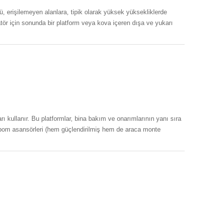
ü, erişilemeyen alanlara, tipik olarak yüksek yüksekliklerde
tör için sonunda bir platform veya kova içeren dışa ve yukarı
arı kullanır. Bu platformlar, bina bakım ve onarımlarının yanı sıra
ı, bom asansörleri (hem güçlendirilmiş hem de araca monte