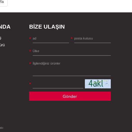
fa
NDA
BİZE ULAŞIN
ş
ürü
Gönder
ası