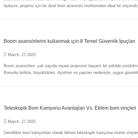
öyleyse, projeniz için bir dizel bom asansörü muhtemelen ideal bir seçimdir.
kaldırma işlemleri
Boom asansörlerini kullanmak için 8 Temel Güvenlik İpuçları
March. 27,2025
Boom asansörleri, çok sayıda inşaat projesinin başarılı bir şekilde yürütü
Bununla birlikte, büyüklükleri, ölçekleri ve yapıları nedeniyle, uygun güven
potansiyeli de sunarlar.
Teleskopik Bom Kamyonu Avantajları Vs. Eklem bom vinçleri
March. 27,2025
Genellikle bom kamyonları olarak bilinen teleskopik kamyona monte vinçler,