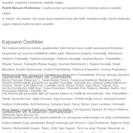
koşulları, engebeli zeminlerde stabilite sağlar.
Paletli Makaslı Platformlar
: Çeşitli araziler için tasarlanmıştır, Gelişmiş çekiş ve stabilite
sağlar.
İç mekan, dış mekan, düz arazi veya engebeli arazi gibi farklı ortamlara bağlı olarak müşteriler
uygun makaslı kaldırma tipini seçebilir.
Kapsamlı Özellikler
Her makaslı kaldırma modeli, aşağıdakiler dahil olmak üzere çeşitli operasyonel ihtiyaçları
karşılamak için ayrıntılı özelliklerle birlikte gelir: Maksimum Çalışma Yüksekliği, Maksimum
Platform Yüksekliği, Platform Uzunluğu, Platform Genişliği, Uzatma Boyutu, Yükseklikler
(Raylar Yukarı), Yükseklik (Raylar Aşağı), Uzunluk (Merdivenli) ), Toplam Genişlik, Dingil
Mesafesi, Açıklık (Toplanmış), Açıklık (Yükseltilmiş), Platform Kapasitesi, Uzatma Kapasitesi,
Maksimum Doluluk, Sürüş Hızı (Toplanmış), Sürüş Hızı (Yükseltilmiş), Dönüş Yarıçapı (İçeriye),
Güvenlik Sistemleri ve Özellikleri
Dönüş Yarıçapı (Dışarıya) .), Yukarı/Aşağı Süresi, Tırmanma Kabiliyeti, Maksimum Eğim,
Tasarım felsefemizde güvenlik her şeyden önemlidir. Güvenlik için, makaslı platformlarımızın
Kontrol, Tahrik, Çok Diskli Fren, Lastikler (mm), Aküler (V/Ah), Şarj Cihazı, Ağırlık, Güç
her biri Kendinden Kilitli Kapı, Çukur Koruması, Otomatik Fren Sistemi, Hareket Alarmı, Acil
Kaynakları (Hidrolik / Elektrik), vb.
İniş Sistemi gibi güvenlikle ilgili çok sayıda sistem ve özellik ile donatılmıştır. Tam Yükseklikte
Tahrik, Güvenlik Kolu, Eğim Sensörü, Şarj Koruması, Forklift Deliği, Korna, Oransal Kontrol,
Katlanır Korkuluklar, Acil Durdurma, Çalışma Saati, Yanıp Sönen Uyarı Lambası, Otomatik
Arıza Tespiti, Uzatma Platformu, Oransal Kontroller, Yük Algılama Sistemi, AC Gücü Platform,
Sektörler ve Kullanım Senaryoları
Platforma Hava Borusu vb.
Makaslı platformlarımız çok sayıda sektörde ve senaryoda kullanılmakta ve farklı sektörlerdeki
kullanıcılardan övgü almaktadır. Bunlar arasında Işık Onarımı, Cam Temizleme, Eğlence Parkı
Bakımı,
Mühendislik İnşaatı
, Depo,
Çelik Yapı İnşaatı
,
Tarım ve amp; Peyzaj
,
Havacılık ve