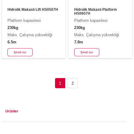
Hidrolik Makaslı Lift HS0507H
Hidrolik Makaslı Platform
HS0607H
Platform kapasitesi
Platform kapasitesi
230kg
230kg
Maks. Çalışma yüksekliği
Maks. Çalışma yüksekliği
6.5m
7.8m
Şimdi sor
Şimdi sor
1
2
Ürünler