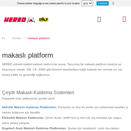
Continue
Choose another language to see content specific to your location.
Ev
Ürünler
makaslı platform
makaslı platform
HERED yüksek kaliteli makaslı kaldırıcılar sunar. Tanınmış bir makaslı platform üreticisi ve
ihracatçısı olarak, GB, CE, ANSI gibi küresel standartlara bağlı kalarak her üründe en üst
düzey kalite ve güvenliği sağlıyoruz.
Çeşitli Makaslı Kaldırma Sistemleri
Kapsamlı ürün yelpazemiz şunları içerir:
Hidrolik Makaslı Kaldırma Platformları
: Pürüzsüz ve düz bir zemin için mükemmel araziler, iç
mekan kullanımı için idealdir.
Elektrikli Makaslı Kaldırıcılar
: Çevre dostu, teklif hem iç hem de dış ortamlar için uygun,
daha sessiz çalışma.
Engebeli Arazi Makaslı Kaldırma Platformları
: Şunlar için tasarlandı: zorlu dış mekan