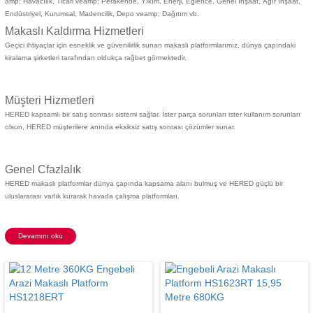
amp; Havacılık
,
Ticari veamp; Perakende
, Yıkım,
Enerji
,
Eğlence
, Genel İnşaat, Ağır İnşaat,
Endüstriyel, Kurumsal,
Madencilik
,
Depo veamp; Dağıtım
vb.
Makaslı Kaldırma Hizmetleri
Geçici ihtiyaçlar için esneklik ve güvenilirlik sunan makaslı platformlarımız, dünya çapındaki
kiralama şirketleri tarafından oldukça rağbet görmektedir.
Müşteri Hizmetleri
HERED kapsamlı bir satış sonrası sistemi sağlar. İster parça sorunları ister kullanım sorunları
olsun, HERED müşterilere anında eksiksiz satış sonrası çözümler sunar.
Genel Cfazlalık
HERED makaslı platformlar dünya çapında kapsama alanı bulmuş ve HERED güçlü bir
uluslararası varlık kurarak
havada çalışma platformları
.
Devamını oku