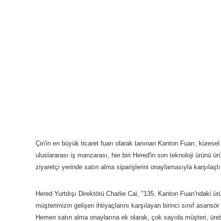
Çin'in en büyük ticaret fuarı olarak tanınan Kanton Fuarı, küresel 
uluslararası iş manzarası, her biri Hered'in son teknoloji ürünü ür
ziyaretçi yerinde satın alma siparişlerini onaylamasıyla karşılaştı
Hered Yurtdışı Direktörü Charlie Cai, "135. Kanton Fuarı'ndaki ürü
müşterimizin gelişen ihtiyaçlarını karşılayan birinci sınıf asan
Hemen satın alma onaylarına ek olarak, çok sayıda müşteri, üretim 