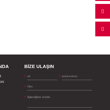
NDA
BİZE ULAŞIN
ş
ürü