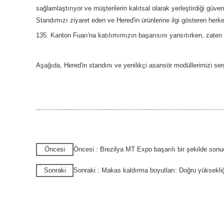
sağlamlaştırıyor ve müşterilerin kalıtsal olarak yerleştirdiği güven
Standımızı ziyaret eden ve Hered'in ürünlerine ilgi gösteren herk
135. Kanton Fuarı'na katılımımızın başarısını yansıtırken, zaten 
Aşağıda, Hered'in standını ve yenilikçi asansör modüllerimizi ser
Öncesi
Öncesi : Brezilya MT Expo başarılı bir şekilde sonu
Sonraki
Sonraki : Makas kaldırma boyutları: Doğru yüksekliği