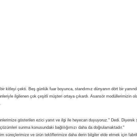
bir kitleyi çekti. Beş günlük fuar boyunca, standımız dünyanın dört bir yanında
ünleriyle ilgilenen çok çeşitli müşteri ortaya çıkardı. Asansör modüllerimizin o
.
nlerimize gösterilen ezici yanıt ve ilgi ile heyecan duyuyoruz." Dedi. Diyerek ş
sör çözümleri sunma konusundaki bağlılığımızı daha da doğrulamaktadır."
süreçlerimize ve ürün tekliflerimize daha derin bilgiler elde etmek için fabrik