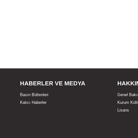
HABERLER VE MEDYA
HAKKI
Basın Bültenleri
Genel Bakı
Kalıcı Haberler
Kurum Kült
Lisans