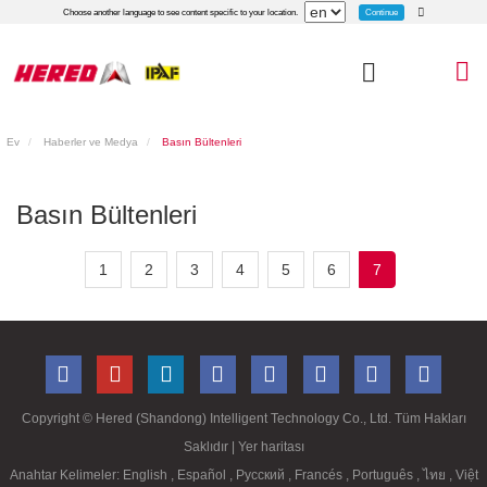
Continue
Choose another language to see content specific to your location.
Ev
Haberler ve Medya
Basın Bültenleri
Basın Bültenleri
1
2
3
4
5
6
7
Copyright ©
Hered (Shandong) Intelligent Technology Co., Ltd. Tüm Hakları
Saklıdır
| Yer haritası
Anahtar Kelimeler:
English
,
Español
,
Русский
,
Francés
,
Português
,
ไทย
,
Việt