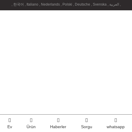
,
한국어
,
Italiano
,
Nederlands
,
Polski
,
Deutsche
,
Svenska
,
العربية
,
Ev
Ürün
Haberler
Sorgu
whatsapp