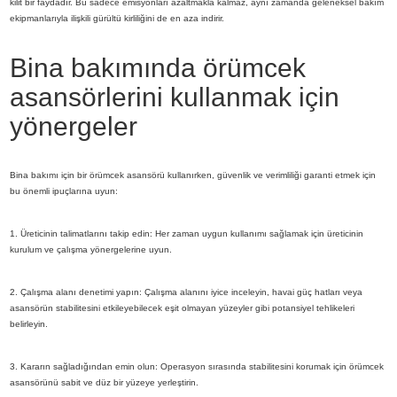
kilit bir faydadır. Bu sadece emisyonları azaltmakla kalmaz, aynı zamanda geleneksel bakım
ekipmanlarıyla ilişkili gürültü kirliliğini de en aza indirir.
Bina bakımında örümcek
asansörlerini kullanmak için
yönergeler
Bina bakımı için bir örümcek asansörü kullanırken, güvenlik ve verimliliği garanti etmek için
bu önemli ipuçlarına uyun:
1. Üreticinin talimatlarını takip edin: Her zaman uygun kullanımı sağlamak için üreticinin
kurulum ve çalışma yönergelerine uyun.
2. Çalışma alanı denetimi yapın: Çalışma alanını iyice inceleyin, havai güç hatları veya
asansörün stabilitesini etkileyebilecek eşit olmayan yüzeyler gibi potansiyel tehlikeleri
belirleyin.
3. Kararın sağladığından emin olun: Operasyon sırasında stabilitesini korumak için örümcek
asansörünü sabit ve düz bir yüzeye yerleştirin.