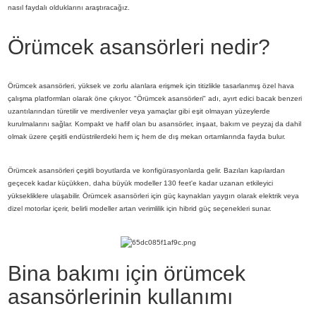
nasıl faydalı olduklarını araştıracağız.
Örümcek asansörleri nedir?
Örümcek asansörleri, yüksek ve zorlu alanlara erişmek için titizlikle tasarlanmış özel hava
çalışma platformları olarak öne çıkıyor. "Örümcek asansörleri" adı, ayırt edici bacak benzeri
uzantılarından türetilir ve merdivenler veya yamaçlar gibi eşit olmayan yüzeylerde
kurulmalarını sağlar. Kompakt ve hafif olan bu asansörler, inşaat, bakım ve peyzaj da dahil
olmak üzere çeşitli endüstrilerdeki hem iç hem de dış mekan ortamlarında fayda bulur.
Örümcek asansörleri çeşitli boyutlarda ve konfigürasyonlarda gelir. Bazıları kapılardan
geçecek kadar küçükken, daha büyük modeller 130 feet'e kadar uzanan etkileyici
yüksekliklere ulaşabilir. Örümcek asansörleri için güç kaynakları yaygın olarak elektrik veya
dizel motorlar içerir, belirli modeller artan verimlilik için hibrid güç seçenekleri sunar.
Bina bakımı için örümcek
asansörlerinin kullanımı