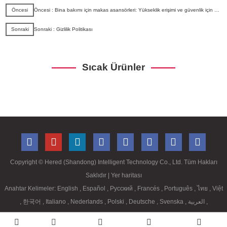
Öncesi
Öncesi : Bina bakımı için makas asansörleri: Yükseklik erişimi ve güvenlik için bir çözüm
Sonraki
Sonraki : Gizlilik Politikası
Sıcak Ürünler
Copyright ©
Hered (Shandong) Intelligent Technology Co., Ltd. Tüm Hakları
Saklıdır
| Yer haritası
Anahtar Kelimeler:
English
,
Español
,
Русский
,
Francés
,
Português
,
ไทย
,
Việt
,
한국어
,
Italiano
,
Nederlands
,
Polski
,
Deutsche
,
Svenska
,
العربية
,