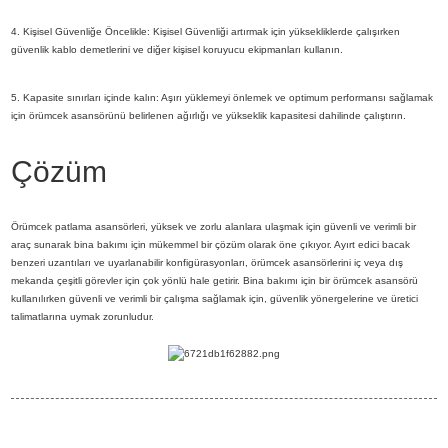
4. Kişisel Güvenliğe Öncelikle: Kişisel Güvenliği artırmak için yüksekliklerde çalışırken
güvenlik kablo demetlerini ve diğer kişisel koruyucu ekipmanları kullanın.
5. Kapasite sınırları içinde kalın: Aşırı yüklemeyi önlemek ve optimum performansı sağlamak
için örümcek asansörünü belirlenen ağırlığı ve yükseklik kapasitesi dahilinde çalıştırın.
Çözüm
Örümcek patlama asansörleri, yüksek ve zorlu alanlara ulaşmak için güvenli ve verimli bir
araç sunarak bina bakımı için mükemmel bir çözüm olarak öne çıkıyor. Ayırt edici bacak
benzeri uzantıları ve uyarlanabilir konfigürasyonları, örümcek asansörlerini iç veya dış
mekanda çeşitli görevler için çok yönlü hale getirir. Bina bakımı için bir örümcek asansörü
kullanılırken güvenli ve verimli bir çalışma sağlamak için, güvenlik yönergelerine ve üretici
talimatlarına uymak zorunludur.