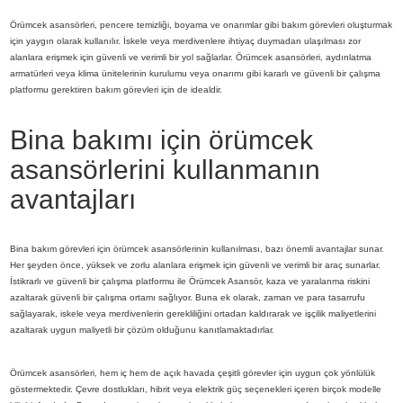
Örümcek asansörleri, pencere temizliği, boyama ve onarımlar gibi bakım görevleri oluşturmak
için yaygın olarak kullanılır. İskele veya merdivenlere ihtiyaç duymadan ulaşılması zor
alanlara erişmek için güvenli ve verimli bir yol sağlarlar. Örümcek asansörleri, aydınlatma
armatürleri veya klima ünitelerinin kurulumu veya onarımı gibi kararlı ve güvenli bir çalışma
platformu gerektiren bakım görevleri için de idealdir.
Bina bakımı için örümcek
asansörlerini kullanmanın
avantajları
Bina bakım görevleri için örümcek asansörlerinin kullanılması, bazı önemli avantajlar sunar.
Her şeyden önce, yüksek ve zorlu alanlara erişmek için güvenli ve verimli bir araç sunarlar.
İstikrarlı ve güvenli bir çalışma platformu ile Örümcek Asansör, kaza ve yaralanma riskini
azaltarak güvenli bir çalışma ortamı sağlıyor. Buna ek olarak, zaman ve para tasarrufu
sağlayarak, iskele veya merdivenlerin gerekliliğini ortadan kaldırarak ve işçilik maliyetlerini
azaltarak uygun maliyetli bir çözüm olduğunu kanıtlamaktadırlar.
Örümcek asansörleri, hem iç hem de açık havada çeşitli görevler için uygun çok yönlülük
göstermektedir. Çevre dostlukları, hibrit veya elektrik güç seçenekleri içeren birçok modelle