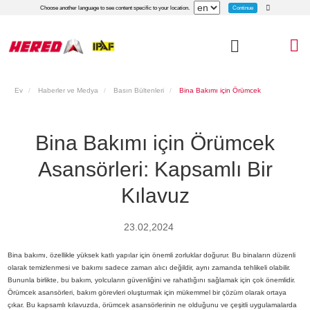
Continue
Choose another language to see content specific to your location.
Ev
Haberler ve Medya
Basın Bültenleri
Bina Bakımı için Örümcek
Asansörleri: Kapsamlı Bir Kılavuz
Bina Bakımı için Örümcek
Asansörleri: Kapsamlı Bir
Kılavuz
23.02,2024
Bina bakımı, özellikle yüksek katlı yapılar için önemli zorluklar doğurur. Bu binaların düzenli
olarak temizlenmesi ve bakımı sadece zaman alıcı değildir, aynı zamanda tehlikeli olabilir.
Bununla birlikte, bu bakım, yolcuların güvenliğini ve rahatlığını sağlamak için çok önemlidir.
Örümcek asansörleri, bakım görevleri oluşturmak için mükemmel bir çözüm olarak ortaya
çıkar. Bu kapsamlı kılavuzda, örümcek asansörlerinin ne olduğunu ve çeşitli uygulamalarda