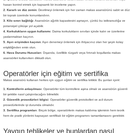
hasarı kontrol etmek için kapsamlı bir inceleme yapın.
2. Kararlı ve düz zemin
: Devrilmeyi önlemek için her zaman makas asansörünü sabit ve düz
bir toprak üzerinde konumlandırın.
3. Kilo sınırı bağlılığı
: Asansörün ağırlık kapasitesini aşmayın, çünkü bu istikrarsızlığa ve
potansiyel çöküşe yol açabilir.
4. Korkulukların uygun kullanımı
: Daima korkulukların sınırları içinde kalın ve üzerlerine
yaslanmaktan kaçının.
5. Aşırı erişimden kaçının
: Aşırı denemeyi önlemek için ihtiyacınız olan her şeyin kolay
erişildiğinden emin olun.
6. Hava Durumu Hususları
: Dışarıda, özellikle rüzgarlı veya fırtınalı koşullarda makas
asansörleri kullanırken dikkatli olun.
Operatörler için eğitim ve sertifika
Makas asansörü kullanan herkes için uygun eğitim ve sertifika kritiktir. Bu şunları içerir:
1. Kontrollerin anlaşılması
: Operatörler tüm kontrollere aşina olmalı ve asansörün güvenli
bir şekilde nasıl çalıştırılacağını bilmelidir.
2. Güvenlik prosedürleri bilgisi
: Operatörler güvenlik protokolleri ve acil durum
prosedürlerinde iyi durumda olmalıdır.
3. Sertifika programları
: Birçok bölge, operatörlerin makas kaldırma işleminin hem teorik
hem de pratik yönlerini kapsayan sertifikalı bir eğitim programını tamamlamasını gerektirir.
Yaygın tehlikeler ve bunlardan nasıl