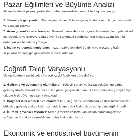
Pazar Eğilimleri ve Büyüme Analizi
Makas kaldırma pazarı, şunlar tarafından yönlendirilen önemli bir büyüme yaşıyor:
1. Teknolojik gelişmeler
: Otomasyondaki yenilikler ve çevre dostu tasarımlar yeni müşteriler
ve pazarlar çekiyor.
2. Artan güvenlik düzenlemeleri
: Küresel olarak daha katı güvenlik standartları, geleneksel
merdivenlere ve iskeleye daha güvenli bir alternatif sundukları için makas asansörleri için
daha yüksek bir talebe yol açar.
3. İnşaat ve depoda genişleme
: İnşaat faaliyetlerindeki büyüme ve e-ticarete bağlı
depolama ve lojistiğin genişletilmesi talebi artırıyor.
Coğrafi Talep Varyasyonu
Makas kaldırma talebi coğrafi olarak çeşitli faktörlere göre değişir:
1. Gelişmiş ve gelişmekte olan ülkeler
: Yerleşik sanayi ve inşaat sektörlerine sahip
gelişmiş ülkeler istikrarlı bir talebe sahipken, gelişmekte olan ülkeler endüstrileri genişledikçe
talepte hızlı büyümeye tanık olmaktadır.
2. Bölgesel düzenlemeler ve standartlar
: Sıkı güvenlik standartları ve düzenlemeleri olan
bölgeler, gelişmiş makas kaldırma modellerine daha fazla talebe sahip olma eğilimindedir.
3. İklim ve çevresel faktörler
: Sert dış mekan çalışma koşullarına sahip bölgelerde,
sağlam, açık makas asansörlerine daha fazla talep vardır.
Ekonomik ve endüstriyel büyümenin