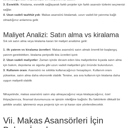
3. Esneklik
: Kiralama, esneklik sağlayarak farklı projeler için farklı asansör türlerini seçmenizi
sağlar.
4. Uzun vadeli taahhüt yok
: Makas asansörü kiralamak, uzun vadeli bir yatırıma bağlı
olmadığınız anlamına gelir.
Maliyet Analizi: Satın alma vs kiralama
Sık sık satın alma veya kiralama kararı bir maliyet analizine gelir:
1. ilk yatırım vs kiralama ücretleri
: Makas asansörü satın almak önemli bir başlangıç ​​
yatırım gerektirirken, kiralama periyodik kira ücretleri içerir.
2. Uzun vadeli maliyetler
: Zaman içinde devam eden kira maliyetlerine kıyasla satın alma
için bakım, depolama ve sigorta gibi uzun vadeli maliyetleri göz önünde bulundurun.
3. Kullanım oranı
: Asansörü ne sıklıkla kullanacağınızı hesaplayın. Kullanım oranı
yüksekse, satın alma daha ekonomik olabilir. Tersine, ara sıra kullanım için kiralama daha
uygun maliyetli olabilir.
Nihayetinde, makas asansörü satın alıp almayacağınız veya kiralayacağınız, özel
ihtiyaçlarınıza, finansal durumunuza ve işinizin niteliğine bağlıdır. Bu faktörlerin dikkatli bir
şekilde analizi, işletmeniz veya projeniz için en iyi kararı size yönlendirecektir.
Vii. Makas Asansörleri İçin