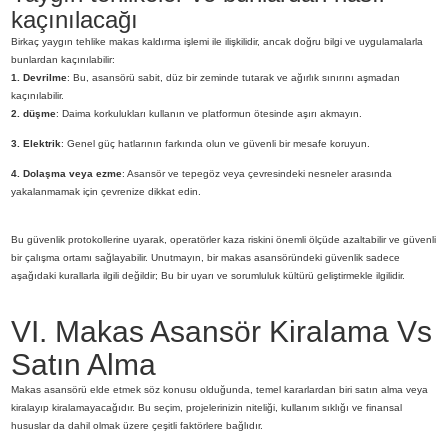
kaçınılacağı
Birkaç yaygın tehlike makas kaldırma işlemi ile ilişkilidir, ancak doğru bilgi ve uygulamalarla
bunlardan kaçınılabilir:
1. Devrilme
: Bu, asansörü sabit, düz bir zeminde tutarak ve ağırlık sınırını aşmadan
kaçınılabilir.
2. düşme
: Daima korkulukları kullanın ve platformun ötesinde aşırı akmayın.
3. Elektrik
: Genel güç hatlarının farkında olun ve güvenli bir mesafe koruyun.
4. Dolaşma veya ezme
: Asansör ve tepegöz veya çevresindeki nesneler arasında
yakalanmamak için çevrenize dikkat edin.
Bu güvenlik protokollerine uyarak, operatörler kaza riskini önemli ölçüde azaltabilir ve güvenli
bir çalışma ortamı sağlayabilir. Unutmayın, bir makas asansöründeki güvenlik sadece
aşağıdaki kurallarla ilgili değildir; Bu bir uyarı ve sorumluluk kültürü geliştirmekle ilgilidir.
VI. Makas Asansör Kiralama Vs
Satın Alma
Makas asansörü elde etmek söz konusu olduğunda, temel kararlardan biri satın alma veya
kiralayıp kiralamayacağıdır. Bu seçim, projelerinizin niteliği, kullanım sıklığı ve finansal
hususlar da dahil olmak üzere çeşitli faktörlere bağlıdır.