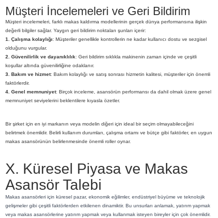
Müşteri İncelemeleri ve Geri Bildirim
Müşteri incelemeleri, farklı makas kaldırma modellerinin gerçek dünya performansına ilişkin
değerli bilgiler sağlar. Yaygın geri bildirim noktaları şunları içerir:
1. Çalışma kolaylığı
: Müşteriler genellikle kontrollerin ne kadar kullanıcı dostu ve sezgisel
olduğunu vurgular.
2. Güvenilirlik ve dayanıklılık
: Geri bildirim sıklıkla makinenin zaman içinde ve çeşitli
koşullar altında güvenilirliğine odaklanır.
3. Bakım ve hizmet
: Bakım kolaylığı ve satış sonrası hizmetin kalitesi, müşteriler için önemli
faktörlerdir.
4. Genel memnuniyet
: Birçok inceleme, asansörün performansı da dahil olmak üzere genel
memnuniyet seviyelerini beklentilere kıyasla özetler.
Bir şirket için en iyi markanın veya modelin diğeri için ideal bir seçim olmayabileceğini
belirtmek önemlidir. Belirli kullanım durumları, çalışma ortamı ve bütçe gibi faktörler, en uygun
makas asansörünün belirlenmesinde önemli roller oynar.
X. Küresel Piyasa ve Makas
Asansör Talebi
Makas asansörleri için küresel pazar, ekonomik eğilimler, endüstriyel büyüme ve teknolojik
gelişmeler gibi çeşitli faktörlerden etkilenen dinamiktir. Bu unsurları anlamak, yatırım yapmak
veya makas asansörlerine yatırım yapmak veya kullanmak isteyen bireyler için çok önemlidir.