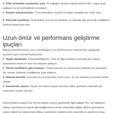
2. Piller (elektrikli asansörler için)
: Pil sağlığını düzenli olarak kontrol edin, uygun şarjı
sağlayın ve pil terminallerini temizleyin.
3. Kontrol mekanizmaları
: Tüm kontrollerin duyarlı ve doğru çalıştığından emin olun.
4. Güvenlik özellikleri
: Korkuluklar, acil durum durakları ve alarmlar gibi güvenlik özelliklerini
düzenli olarak test edin.
Uzun ömür ve performans geliştirme
ipuçları
Makas asansörünüzün uzun ömürlülüğünü ve performansını artırmak için aşağıdaki
ipuçlarını göz önünde bulundurun:
1. Uygun depolama
: Kullanılmadığında, hava ile ilgili hasardan korumak için makas
asansörünü temiz ve kuru bir ortamda saklayın.
2. Teknik özelliklere göre kullanın
: Yoksul aşınma ve yıpranmayı önlemek için asansörü
her zaman üreticinin özelliklerine göre kullanın.
3. Düzenli temizlik
: Asansörü kir ve enkazdan temiz tutun, bu da mekanik sorunlara neden
olabilir.
4. Zamanında onarım
: Küçük sorunların büyük sorunlar haline gelmesini önlemek için
onarımları hemen ele alın.
Düzenli bakım sadece bir kontrol listesini yerine getirmekle ilgili değildir; Bu, her bileşenin
makas asansörünün genel işlevselliğindeki önemini anlamakla ilgilidir. Bakım görevlerine
uygun bakım ve zamanında dikkat, asansörün yüksek iş için güvenilir ve güvenli bir araç