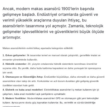
Ancak, modern makas asansörü 1900'lerin başında 
gelişmeye başladı. Endüstriyel ortamlarda güvenli ve 
verimli yükseklik araçlarına duyulan ihtiyaç, bu 
asansörlerin tasarımına yol açmıştır. Zamanla, teknolojik 
gelişmeler işlevselliklerini ve güvenliklerini büyük ölçüde 
artırmıştır.
Makas asansörlerinin evrimi birkaç aşamada kategorize edilebilir:
1. Erken gelişmeler
: İlk tasarımlar temel ve manuel olarak çalıştırıldı, genellikle imalat ve
envanter yönetiminde kullanıldı.
2. Hidrolik sistemler
: 20. yüzyılın ortalarında hidrolik sistemlerin tanıtılması önemli bir
sıçrama oldu. Bu yenilik, daha fazla kaldırma kapasitesi ve daha yumuşak bir operasyona
izin verdi.
3. Otomasyon ve Güvenliğin Artışı
: Endüstriler büyüdükçe, daha otomatik ve daha güvenli
asansörlere olan talep de arttı. Korkuluklar ve acil durum durakları gibi gelişmiş güvenlik
özellikleri standart hale geldi.
4. Elektrik ve kaba arazi modelleri
: Elektrik
Makas asansörleri iç mekan kullanımı için iyi
çalışırken, kaba arazi modelleri açık şantiyelere uymaktadır.
5. Modern Yenilikler
: Modern
Makas asansörleri GPS ve otomasyon gibi yeni teknolojiler
kullanır. Ayrıca çevre dostu güç kaynakları kullanırlar. Bu, verimlilik ve sürdürülebilirliğe
odaklanmaktadır.