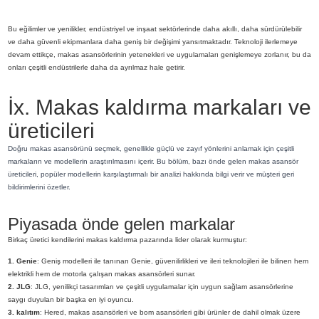
Bu eğilimler ve yenilikler, endüstriyel ve inşaat sektörlerinde daha akıllı, daha sürdürülebilir
ve daha güvenli ekipmanlara daha geniş bir değişimi yansıtmaktadır. Teknoloji ilerlemeye
devam ettikçe, makas asansörlerinin yetenekleri ve uygulamaları genişlemeye zorlanır, bu da
onları çeşitli endüstrilerle daha da ayrılmaz hale getirir.
İx. Makas kaldırma markaları ve
üreticileri
Doğru makas asansörünü seçmek, genellikle güçlü ve zayıf yönlerini anlamak için çeşitli
markaların ve modellerin araştırılmasını içerir. Bu bölüm, bazı önde gelen makas asansör
üreticileri, popüler modellerin karşılaştırmalı bir analizi hakkında bilgi verir ve müşteri geri
bildirimlerini özetler.
Piyasada önde gelen markalar
Birkaç üretici kendilerini makas kaldırma pazarında lider olarak kurmuştur:
1. Genie
: Geniş modelleri ile tanınan Genie, güvenilirlikleri ve ileri teknolojileri ile bilinen hem
elektrikli hem de motorla çalışan makas asansörleri sunar.
2. JLG
: JLG, yenilikçi tasarımları ve çeşitli uygulamalar için uygun sağlam asansörlerine
saygı duyulan bir başka en iyi oyuncu.
3. kalıtım
: Hered, makas asansörleri ve bom asansörleri gibi ürünler de dahil olmak üzere