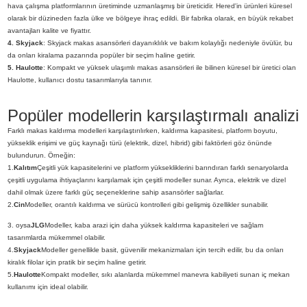
hava çalışma platformlarının üretiminde uzmanlaşmış bir üreticidir. Hered'in ürünleri küresel
olarak bir düzineden fazla ülke ve bölgeye ihraç edildi. Bir fabrika olarak, en büyük rekabet
avantajları kalite ve fiyattır.
4. Skyjack
: Skyjack makas asansörleri dayanıklılık ve bakım kolaylığı nedeniyle övülür, bu
da onları kiralama pazarında popüler bir seçim haline getirir.
5. Haulotte
: Kompakt ve yüksek ulaşımlı makas asansörleri ile bilinen küresel bir üretici olan
Haulotte, kullanıcı dostu tasarımlarıyla tanınır.
Popüler modellerin karşılaştırmalı analizi
Farklı makas kaldırma modelleri karşılaştırılırken, kaldırma kapasitesi, platform boyutu,
yükseklik erişimi ve güç kaynağı türü (elektrik, dizel, hibrid) gibi faktörleri göz önünde
bulundurun. Örneğin:
1.
Kalıtım
Çeşitli yük kapasitelerini ve platform yüksekliklerini barındıran farklı senaryolarda
çeşitli uygulama ihtiyaçlarını karşılamak için çeşitli modeller sunar. Ayrıca, elektrik ve dizel
dahil olmak üzere farklı güç seçeneklerine sahip asansörler sağlarlar.
2.
Cin
Modeller, orantılı kaldırma ve sürücü kontrolleri gibi gelişmiş özellikler sunabilir.
3. oysa
JLG
Modeller, kaba arazi için daha yüksek kaldırma kapasiteleri ve sağlam
tasarımlarda mükemmel olabilir.
4.
Skyjack
Modeller genellikle basit, güvenilir mekanizmaları için tercih edilir, bu da onları
kiralık filolar için pratik bir seçim haline getirir.
5.
Haulotte
Kompakt modeller, sıkı alanlarda mükemmel manevra kabiliyeti sunan iç mekan
kullanımı için ideal olabilir.