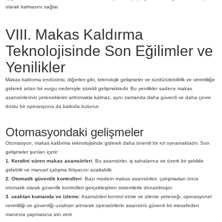
olarak kalmasını sağlar.
VIII. Makas Kaldırma
Teknolojisinde Son Eğilimler ve
Yenilikler
Makas kaldırma endüstrisi, diğerleri gibi, teknolojik gelişmeler ve sürdürülebilirlik ve verimliliğe
giderek artan bir vurgu nedeniyle sürekli gelişmektedir. Bu yenilikler sadece makas
asansörlerinin yeteneklerini arttırmakla kalmaz, aynı zamanda daha güvenli ve daha çevre
dostu bir operasyona da katkıda bulunur.
Otomasyondaki gelişmeler
Otomasyon, makas kaldırma teknolojisinde giderek daha önemli bir rol oynamaktadır. Son
gelişmeler şunları içerir:
1. Kendini süren makas asansörleri
: Bu asansörler, iş sahalarına ve özerk bir şekilde
gidebilir ve manuel çalışma ihtiyacını azaltabilir.
2. Otomatik güvenlik kontrolleri
: Bazı modern makas asansörleri, çalışmadan önce
otomatik olarak güvenlik kontrolleri gerçekleştiren sistemlerle donatılmıştır.
3. uzaktan kumanda ve izleme
: Asansörleri kontrol etme ve izleme yeteneği, operasyonel
verimliliği ve güvenliği uzaktan artırarak operatörlerin asansörü güvenli bir mesafeden
manevra yapmasına izin verir.