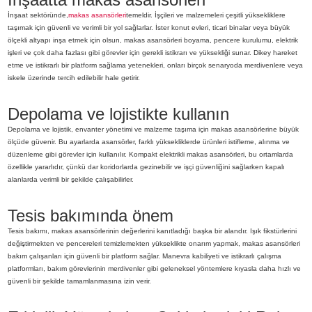
İnşaat sektöründe,
makas asansörleri
temeldir. İşçileri ve malzemeleri çeşitli yüksekliklere
taşımak için güvenli ve verimli bir yol sağlarlar. İster konut evleri, ticari binalar veya büyük
ölçekli altyapı inşa etmek için olsun, makas asansörleri boyama, pencere kurulumu, elektrik
işleri ve çok daha fazlası gibi görevler için gerekli istikrarı ve yüksekliği sunar. Dikey hareket
etme ve istikrarlı bir platform sağlama yetenekleri, onları birçok senaryoda merdivenlere veya
iskele üzerinde tercih edilebilir hale getirir.
Depolama ve lojistikte kullanın
Depolama ve lojistik, envanter yönetimi ve malzeme taşıma için makas asansörlerine büyük
ölçüde güvenir. Bu ayarlarda asansörler, farklı yüksekliklerde ürünleri istifleme, alınma ve
düzenleme gibi görevler için kullanılır. Kompakt elektrikli makas asansörleri, bu ortamlarda
özellikle yararlıdır, çünkü dar koridorlarda gezinebilir ve işçi güvenliğini sağlarken kapalı
alanlarda verimli bir şekilde çalışabilirler.
Tesis bakımında önem
Tesis bakımı, makas asansörlerinin değerlerini kanıtladığı başka bir alandır. Işık fikstürlerini
değiştirmekten ve pencereleri temizlemekten yükseklikte onarım yapmak, makas asansörleri
bakım çalışanları için güvenli bir platform sağlar. Manevra kabiliyeti ve istikrarlı çalışma
platformları, bakım görevlerinin merdivenler gibi geleneksel yöntemlere kıyasla daha hızlı ve
güvenli bir şekilde tamamlanmasına izin verir.