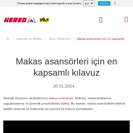
Continue
Choose another language to see content specific to your location.
Ev
Haberler ve Medya
Basın Bültenleri
Makas asansörleri için en kapsamlı
kılavuz
Makas asansörleri için en
kapsamlı kılavuz
20.01,2024
Dinamik dünyasını keşfedin
hava makas asansörleri
, türlerine, mekanizmalarına,
uygulamalarına ve güvenlik protokollerine dalma. Bu makale, makas asansörlerini etkili bir
şekilde anlamak ve kullanmak için ayrıntılı bir kılavuz sunmaktadır.