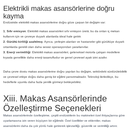
Elektrikli makas asansörlerine doğru
kayma
Endüstride elektrikli makas asansörlerine doğru göze çarpan bir değişim var:
1. Sıfır emisyon
: Elektrikli makas asansörleri sıfır emisyon üretir, bu da onları iç mekan
kullanım için ve çevreye duyarlı alanlarda ideal hale getirir.
2. Gürültü kirliliği azaltılmış
: Ayrıca, yerleşim alanları ve hastaneler gibi gürültüye duyarlı
ortamlarda gerekli olan daha sessiz operasyondan yararlanırlar.
3. Enerji verimliliği
: Elektrikli makas asansörleri, geleneksel motorla çalışan modellere
kıyasla genellikle daha enerji tasarrufludur ve genel çevresel ayak izini azaltır.
Daha çevre dostu makas asansörlerine doğru yapılan bu değişim, sektördeki sürdürülebilirlik
ve çevresel etkiye doğru daha geniş bir eğilimi yansıtmaktadır. Teknoloji ilerledikçe, bu
hedeflerle uyumlu daha fazla yenilik görmeyi bekleyebiliriz.
Xiii. Makas Asansörlerinde
Özelleştirme Seçenekleri
Makas asansörlerinde özelleştirme, çeşitli endüstrilerin bu makineleri özel ihtiyaçlarına göre
uyarlamasına izin veren büyüyen bir eğilimdir. Özel özellikler ve eklentiler, makas
asansörlerini daha da çok yönlü hale getirerek işlevselliği, güvenlik ve verimliliği artırır.