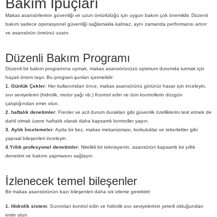
Bakım İpuçları
Makas asansörlerinin güvenliği ve uzun ömürlülüğü için uygun bakım çok önemlidir. Düzenli
bakım sadece operasyonel güvenliği sağlamakla kalmaz, aynı zamanda performansı artırır
ve asansörün ömrünü uzatır.
Düzenli Bakım Programı
Düzenli bir bakım programına uymak, makas asansörünüzü optimum durumda tutmak için
hayati önem taşır. Bu program şunları içermelidir:
1. Günlük Çekler
: Her kullanımdan önce, makas asansörünü görünür hasar için inceleyin,
sıvı seviyelerini (hidrolik, motor yağı vb.) Kontrol edin ve tüm kontrollerin düzgün
çalıştığından emin olun.
2. haftalık denetimler
: Frenler ve acil durum durakları gibi güvenlik özelliklerini test etmek de
dahil olmak üzere haftalık olarak daha kapsamlı kontroller yapın.
3. Aylık İncelemeler
: Ayda bir kez, makas mekanizması, korkuluklar ve tekerlekler gibi
yapısal bileşenleri inceleyin.
4.
Yıllık profesyonel denetimler
: Nitelikli bir teknisyenin, asansörün kapsamlı bir yıllık
denetimi ve bakımı yapmasını sağlayın.
İzlenecek temel bileşenler
Bir makas asansörünün bazı bileşenleri daha sık izleme gerektirir:
1. Hidrolik sistem
: Sızıntıları kontrol edin ve hidrolik sıvı seviyelerinin yeterli olduğundan
emin olun.