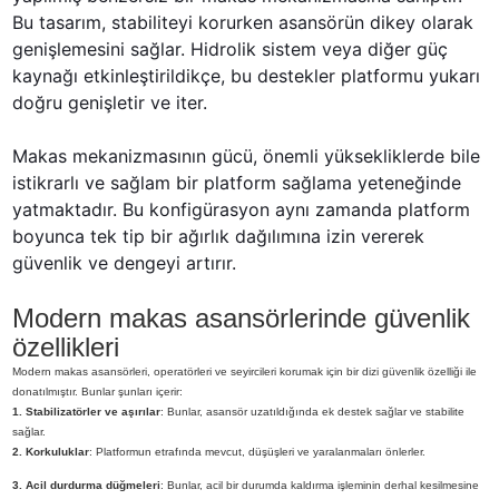
Bu tasarım, stabiliteyi korurken asansörün dikey olarak 
genişlemesini sağlar. Hidrolik sistem veya diğer güç 
kaynağı etkinleştirildikçe, bu destekler platformu yukarı 
doğru genişletir ve iter.
Makas mekanizmasının gücü, önemli yüksekliklerde bile 
istikrarlı ve sağlam bir platform sağlama yeteneğinde 
yatmaktadır. Bu konfigürasyon aynı zamanda platform 
boyunca tek tip bir ağırlık dağılımına izin vererek 
güvenlik ve dengeyi artırır.
Modern makas asansörlerinde güvenlik
özellikleri
Modern makas asansörleri, operatörleri ve seyircileri korumak için bir dizi güvenlik özelliği ile
donatılmıştır. Bunlar şunları içerir:
1. Stabilizatörler ve aşırılar
: Bunlar, asansör uzatıldığında ek destek sağlar ve stabilite
sağlar.
2. Korkuluklar
: Platformun etrafında mevcut, düşüşleri ve yaralanmaları önlerler.
3. Acil durdurma düğmeleri
: Bunlar, acil bir durumda kaldırma işleminin derhal kesilmesine