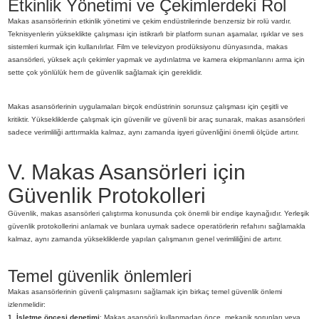
Etkinlik Yönetimi ve Çekimlerdeki Rol
Makas asansörlerinin etkinlik yönetimi ve çekim endüstrilerinde benzersiz bir rolü vardır.
Teknisyenlerin yükseklikte çalışması için istikrarlı bir platform sunan aşamalar, ışıklar ve ses
sistemleri kurmak için kullanılırlar. Film ve televizyon prodüksiyonu dünyasında, makas
asansörleri, yüksek açılı çekimler yapmak ve aydınlatma ve kamera ekipmanlarını arma için
sette çok yönlülük hem de güvenlik sağlamak için gereklidir.
Makas asansörlerinin uygulamaları birçok endüstrinin sorunsuz çalışması için çeşitli ve
kritiktir. Yüksekliklerde çalışmak için güvenilir ve güvenli bir araç sunarak, makas asansörleri
sadece verimliliği arttırmakla kalmaz, aynı zamanda işyeri güvenliğini önemli ölçüde artırır.
V. Makas Asansörleri için
Güvenlik Protokolleri
Güvenlik, makas asansörleri çalıştırma konusunda çok önemli bir endişe kaynağıdır. Yerleşik
güvenlik protokollerini anlamak ve bunlara uymak sadece operatörlerin refahını sağlamakla
kalmaz, aynı zamanda yüksekliklerde yapılan çalışmanın genel verimliliğini de artırır.
Temel güvenlik önlemleri
Makas asansörlerinin güvenli çalışmasını sağlamak için birkaç temel güvenlik önlemi
izlenmelidir:
1. İşletme öncesi denetimi
: Makas asansörü kullanmadan önce, mekanik sorunları veya