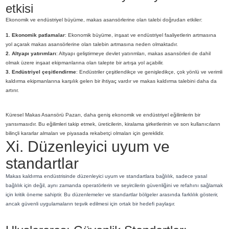
etkisi
Ekonomik ve endüstriyel büyüme, makas asansörlerine olan talebi doğrudan etkiler:
1. Ekonomik patlamalar
: Ekonomik büyüme, inşaat ve endüstriyel faaliyetlerin artmasına
yol açarak makas asansörlerine olan talebin artmasına neden olmaktadır.
2. Altyapı yatırımları
: Altyapı geliştirmeye devlet yatırımları, makas asansörleri de dahil
olmak üzere inşaat ekipmanlarına olan talepte bir artışa yol açabilir.
3. Endüstriyel çeşitlendirme
: Endüstriler çeşitlendikçe ve genişledikçe, çok yönlü ve verimli
kaldırma ekipmanlarına karşılık gelen bir ihtiyaç vardır ve makas kaldırma talebini daha da
artırır.
Küresel Makas Asansörü Pazarı, daha geniş ekonomik ve endüstriyel eğilimlerin bir
yansımasıdır. Bu eğilimleri takip etmek, üreticilerin, kiralama şirketlerinin ve son kullanıcıların
bilinçli kararlar almaları ve piyasada rekabetçi olmaları için gereklidir.
Xi. Düzenleyici uyum ve
standartlar
Makas kaldırma endüstrisinde düzenleyici uyum ve standartlara bağlılık, sadece yasal
bağlılık için değil, aynı zamanda operatörlerin ve seyircilerin güvenliğini ve refahını sağlamak
için kritik öneme sahiptir. Bu düzenlemeler ve standartlar bölgeler arasında farklılık gösterir,
ancak güvenli uygulamaların teşvik edilmesi için ortak bir hedefi paylaşır.