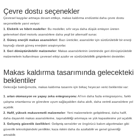
Çevre dostu seçenekler
Çevresel kaygılar artmaya devam ettikçe, makas kaldırma endüstrisi daha çevre dostu
seçeneklerle yanıt veriyor:
1. Elektrik ve hibrit modeller
: Bu modeller, sıfır veya daha düşük emisyon üreten
geleneksel dizel motorlu asansörlere daha yeşil bir alternatif sunar.
2. Güneş enerjili makas asansörleri
: Bazı üreticiler, asansörler için sürdürülebilir bir enerji
kaynağı olarak güneş enerjisini araştırıyorlar.
3. Geri dönüştürülebilir malzemeler
: Makas asansörlerinin üretiminde geri dönüştürülebilir
malzemelerin kullanılması çevresel etkiyi azaltır ve sürdürülebilirlik girişimlerini destekler.
Makas kaldırma tasarımında gelecekteki
beklentiler
Geleceğe baktığımızda, makas kaldırma tasarımı için birkaç heyecan verici beklentisi var:
1. artan otomasyon ve yapay zeka entegrasyonu
: AI'nın daha fazla entegrasyonu, farklı
çalışma ortamlarına ve görevlere uyum sağlayabilen daha akıllı, daha verimli asansörlere yol
açabilir.
2. Hafif, yüksek mukavemetli malzemeler
: Yeni malzemelerin geliştirilmesi, daha hafif,
daha dayanıklı makas asansörlerine, taşınabilirliği artırmaya ve yük kapasitesine yol açabilir.
3. Gelişmiş güvenlik özellikleri
: Gelişmiş sensörler ve öngörücü bakım algoritmaları gibi
güvenlik teknolojisindeki yenilikler, kaza riskini daha da azaltabilir ve genel güvenliği
artırabilir.