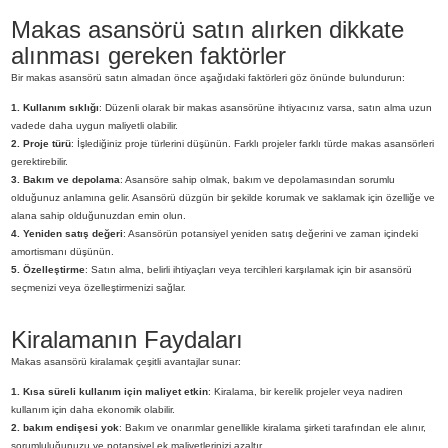
Makas asansörü satın alırken dikkate
alınması gereken faktörler
Bir makas asansörü satın almadan önce aşağıdaki faktörleri göz önünde bulundurun:
1. Kullanım sıklığı
: Düzenli olarak bir makas asansörüne ihtiyacınız varsa, satın alma uzun
vadede daha uygun maliyetli olabilir.
2. Proje türü
: İşlediğiniz proje türlerini düşünün. Farklı projeler farklı türde makas asansörleri
gerektirebilir.
3. Bakım ve depolama
: Asansöre sahip olmak, bakım ve depolamasından sorumlu
olduğunuz anlamına gelir. Asansörü düzgün bir şekilde korumak ve saklamak için özelliğe ve
alana sahip olduğunuzdan emin olun.
4. Yeniden satış değeri
: Asansörün potansiyel yeniden satış değerini ve zaman içindeki
amortismanı düşünün.
5. Özelleştirme
: Satın alma, belirli ihtiyaçları veya tercihleri ​​karşılamak için bir asansörü
seçmenizi veya özelleştirmenizi sağlar.
Kiralamanın Faydaları
Makas asansörü kiralamak çeşitli avantajlar sunar:
1. Kısa süreli kullanım için maliyet etkin
: Kiralama, bir kerelik projeler veya nadiren
kullanım için daha ekonomik olabilir.
2. bakım endişesi yok
: Bakım ve onarımlar genellikle kiralama şirketi tarafından ele alınır,
sorumluluğunuzu ve potansiyel ek maliyetlerinizi azaltır.