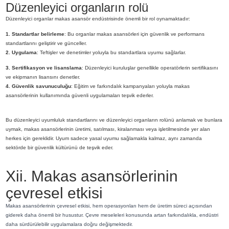
Düzenleyici organların rolü
Düzenleyici organlar makas asansör endüstrisinde önemli bir rol oynamaktadır:
1. Standartlar belirleme
: Bu organlar makas asansörleri için güvenlik ve performans
standartlarını geliştirir ve günceller.
2. Uygulama
: Teftişler ve denetimler yoluyla bu standartlara uyumu sağlarlar.
3. Sertifikasyon ve lisanslama
: Düzenleyici kuruluşlar genellikle operatörlerin sertifikasını
ve ekipmanın lisansını denetler.
4. Güvenlik savunuculuğu
: Eğitim ve farkındalık kampanyaları yoluyla makas
asansörlerinin kullanımında güvenli uygulamaları teşvik ederler.
Bu düzenleyici uyumluluk standartlarını ve düzenleyici organların rolünü anlamak ve bunlara
uymak, makas asansörlerinin üretimi, satılması, kiralanması veya işletilmesinde yer alan
herkes için gereklidir. Uyum sadece yasal uyumu sağlamakla kalmaz, aynı zamanda
sektörde bir güvenlik kültürünü de teşvik eder.
Xii. Makas asansörlerinin
çevresel etkisi
Makas asansörlerinin çevresel etkisi, hem operasyonları hem de üretim süreci açısından
giderek daha önemli bir husustur. Çevre meseleleri konusunda artan farkındalıkla, endüstri
daha sürdürülebilir uygulamalara doğru değişmektedir.