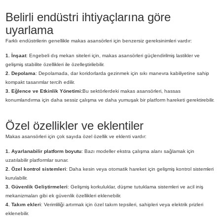
Belirli endüstri ihtiyaçlarına göre
uyarlama
Farklı endüstrilerin genellikle makas asansörleri için benzersiz gereksinimleri vardır:
1. İnşaat
: Engebeli dış mekan siteleri için, makas asansörleri güçlendirilmiş lastikler ve
gelişmiş stabilite özellikleri ile özelleştirilebilir.
2. Depolama
: Depolamada, dar koridorlarda gezinmek için sıkı manevra kabiliyetine sahip
kompakt tasarımlar tercih edilir.
3. Eğlence ve Etkinlik Yönetimi:
Bu sektörlerdeki makas asansörleri, hassas
konumlandırma için daha sessiz çalışma ve daha yumuşak bir platform hareketi gerektirebilir.
Özel özellikler ve eklentiler
Makas asansörleri için çok sayıda özel özellik ve eklenti vardır:
1. Ayarlanabilir platform boyutu
: Bazı modeller ekstra çalışma alanı sağlamak için
uzatılabilir platformlar sunar.
2. Özel kontrol sistemleri
: Daha kesin veya otomatik hareket için gelişmiş kontrol sistemleri
kurulabilir.
3. Güvenlik Geliştirmeleri
: Gelişmiş korkuluklar, düşme tutuklama sistemleri ve acil iniş
mekanizmaları gibi ek güvenlik özellikleri eklenebilir.
4. Takım ekleri
: Verimliliği artırmak için özel takım tepsileri, sahipleri veya elektrik prizleri
eklenebilir.