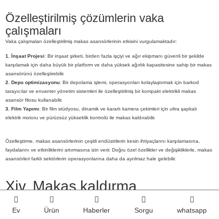
Özelleştirilmiş çözümlerin vaka
çalışmaları
Vaka çalışmaları özelleştirilmiş makas asansörlerinin etkisini vurgulamaktadır:
1. İnşaat Projesi
: Bir inşaat şirketi, birden fazla işçiyi ve ağır ekipmanı güvenli bir şekilde
karşılamak için daha büyük bir platform ve daha yüksek ağırlık kapasitesine sahip bir makas
asansörünü özelleştirebilir.
2. Depo optimizasyonu
: Bir depolama işlemi, operasyonları kolaylaştırmak için barkod
tarayıcılar ve envanter yönetim sistemleri ile özelleştirilmiş bir kompakt elektrikli makas
asansör filosu kullanabilir.
3. Film Yapımı
: Bir film stüdyosu, dinamik ve kararlı kamera çekimleri için ultra şapkalı
elektrik motoru ve pürüzsüz yükseklik kontrolü ile makas kaldırabilir.
Özelleştirme, makas asansörlerinin çeşitli endüstrilerin kesin ihtiyaçlarını karşılamasına,
faydalarını ve etkinliklerini artırmasına izin verir. Doğru özel özellikler ve değişikliklerle, makas
asansörleri farklı sektörlerin operasyonlarına daha da ayrılmaz hale gelebilir.
Xiv. Makas kaldırma
işlemlerinde zorluklar ve
Ev
Ürün
Haberler
Sorgu
whatsapp
çözümler