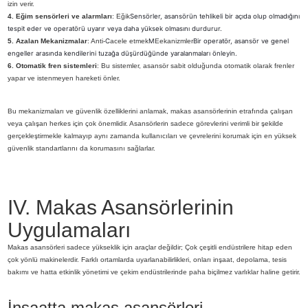
izin verir.
4. Eğim sensörleri ve alarmları
: Eğik
Sensörler, asansörün tehlikeli bir açıda olup olmadığını
tespit eder ve operatörü uyarır veya daha yüksek olmasını durdurur.
5. Azalan Mekanizmalar
: Anti-
C
acele etmek
M
Eekanizmler
Bir operatör, asansör ve genel
engeller arasında kendilerini tuzağa düşürdüğünde yaralanmaları önleyin.
6. Otomatik fren sistemleri
: Bu sistemler, asansör sabit olduğunda otomatik olarak frenler
yapar ve istenmeyen hareketi önler.
Bu mekanizmaları ve güvenlik özelliklerini anlamak, makas asansörlerinin etrafında çalışan
veya çalışan herkes için çok önemlidir. Asansörlerin sadece görevlerini verimli bir şekilde
gerçekleştirmekle kalmayıp aynı zamanda kullanıcıları ve çevrelerini korumak için en yüksek
güvenlik standartlarını da korumasını sağlarlar.
IV. Makas Asansörlerinin
Uygulamaları
Makas asansörleri sadece yükseklik için araçlar değildir; Çok çeşitli endüstrilere hitap eden
çok yönlü makinelerdir. Farklı ortamlarda uyarlanabilirlikleri, onları inşaat, depolama, tesis
bakımı ve hatta etkinlik yönetimi ve çekim endüstrilerinde paha biçilmez varlıklar haline getirir.
İnşaatta makas asansörleri