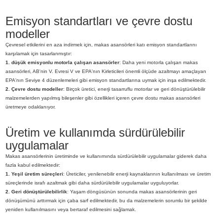
Emisyon standartları ve çevre dostu
modeller
Çevresel etkilerini en aza indirmek için, makas asansörleri katı emisyon standartlarını
karşılamak için tasarlanmıştır:
1. düşük emisyonlu motorla çalışan asansörler
: Daha yeni motorla çalışan makas
asansörleri, AB'nin V. Evresi V ve EPA'nın Kirleticileri önemli ölçüde azaltmayı amaçlayan
EPA'nın Seviye 4 düzenlemeleri gibi emisyon standartlarına uymak için inşa edilmektedir.
2. Çevre dostu modeller
: Birçok üretici, enerji tasarruflu motorlar ve geri dönüştürülebilir
malzemelerden yapılmış bileşenler gibi özellikleri içeren çevre dostu makas asansörleri
üretmeye odaklanıyor.
Üretim ve kullanımda sürdürülebilir
uygulamalar
Makas asansörlerinin üretiminde ve kullanımında sürdürülebilir uygulamalar giderek daha
fazla kabul edilmektedir:
1. Yeşil üretim süreçleri
: Üreticiler, yenilenebilir enerji kaynaklarının kullanılması ve üretim
süreçlerinde israfı azaltmak gibi daha sürdürülebilir uygulamalar uyguluyorlar.
2. Geri dönüştürülebilirlik
: Yaşam döngüsünün sonunda makas asansörlerinin geri
dönüşümünü arttırmak için çaba sarf edilmektedir, bu da malzemelerin sorumlu bir şekilde
yeniden kullanılmasını veya bertaraf edilmesini sağlamak.