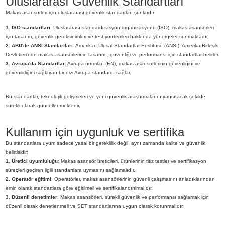
Uluslararası Güvenlik Standartları
Makas asansörleri için uluslararası güvenlik standartları şunlardır:
1. ISO standartları
: Uluslararası standardizasyon organizasyonu (ISO), makas asansörleri
için tasarım, güvenlik gereksinimleri ve test yöntemleri hakkında yönergeler sunmaktadır.
2. ABD'de ANSI Standartları
: Amerikan Ulusal Standartlar Enstitüsü (ANSI), Amerika Birleşik
Devletleri'nde makas asansörlerinin tasarımı, güvenliği ve performansı için standartlar belirler.
3. Avrupa'da Standartlar
: Avrupa normları (EN), makas asansörlerinin güvenliğini ve
güvenilirliğini sağlayan bir dizi Avrupa standardı sağlar.
Bu standartlar, teknolojik gelişmeleri ve yeni güvenlik araştırmalarını yansıtacak şekilde
sürekli olarak güncellenmektedir.
Kullanım için uygunluk ve sertifika
Bu standartlara uyum sadece yasal bir gereklilik değil, aynı zamanda kalite ve güvenlik
belirtisidir:
1. Üretici uyumluluğu
: Makas asansör üreticileri, ürünlerinin titiz testler ve sertifikasyon
süreçleri geçiren ilgili standartlara uymasını sağlamalıdır.
2. Operatör eğitimi
: Operatörler, makas asansörlerinin güvenli çalışmasını anladıklarından
emin olarak standartlara göre eğitilmeli ve sertifikalandırılmalıdır.
3. Düzenli denetimler
: Makas asansörleri, sürekli güvenlik ve performansı sağlamak için
düzenli olarak denetlenmeli ve SET standartlarına uygun olarak korunmalıdır.