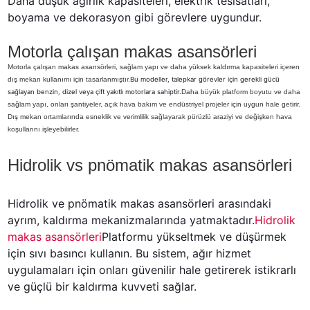
Daha düşük ağırlık kapasiteleri, elektrik tesisatları, 
boyama ve dekorasyon gibi görevlere uygundur.
Motorla çalışan makas asansörleri
Motorla çalışan makas asansörleri, sağlam yapı ve daha yüksek kaldırma kapasiteleri içeren
dış mekan kullanımı için tasarlanmıştır.
Bu modeller, talepkar görevler için gerekli gücü
sağlayan benzin, dizel veya çift yakıtlı motorlara sahiptir.
Daha büyük platform boyutu ve daha
sağlam yapı, onları şantiyeler, açık hava bakım ve endüstriyel projeler için uygun hale getirir.
Dış mekan ortamlarında esneklik ve verimlilik sağlayarak pürüzlü araziyi ve değişken hava
koşullarını işleyebilirler.
Hidrolik vs pnömatik makas asansörleri
Hidrolik ve pnömatik makas asansörleri arasındaki 
ayrım, kaldırma mekanizmalarında yatmaktadır.
Hidrolik 
makas asansörleri
Platformu yükseltmek ve düşürmek 
için sıvı basıncı kullanın. Bu sistem, ağır hizmet 
uygulamaları için onları güvenilir hale getirerek istikrarlı 
ve güçlü bir kaldırma kuvveti sağlar.