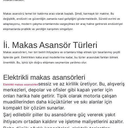
Makas asansörü temel bir kaldırma aracı olarak başladı. Şimdi, karmaşık bir makine. Bu
değişiklik, endüstri ve güvenliğin zamanla nasıl geliştiğini göstermektedir. Sürekli evrimi ve
adaptasyonu, modern çalışma ortamlarında vazgeçilmez bir araç haline getirerek endüstriyel
ekipmanlarda pratiklik ve yeniliğin karışımını simgeliyor.
İi. Makas Asansör Türleri
Makas asansörleri, her biri belirli ihtiyaçlara ve ortamlara hitap etmek için tasarlanmış çeşitli
tiplerde gelir. Elektrikten kaba arazi modellerine kadar, bu türler arasındaki farkları bilmek
önemlidir. Bu, işiniz için doğru ekipmanı seçmenize yardımcı olur.
Elektrikli makas asansörleri
sessiz ve az kirlilik üretiyor. Bu, alışveriş
Elektrikli makas asansörleri
merkezleri, depolar ve ofisler gibi kapalı yerler için
onları harika hale getirir. Tipik olarak motorla çalışan
muadillerinden daha küçüktürler ve sıkı alanlar için
kompakt bir çözüm sunarlar.
Şarj edilebilir piller bu asansörlere güç vererek yakıt 
ihtiyacını ortadan kaldırır ve işletme maliyetlerini azaltır. 