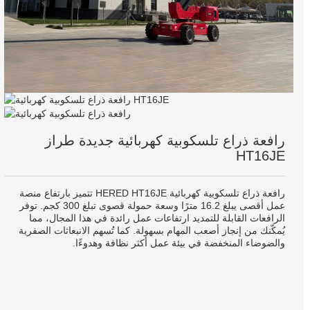
رافعة ذراع تلسكوبية كهربائية جديدة طراز
HT16JE
رافعة ذراع تلسكوبية كهربائية HERED HT16JE تتميز بارتفاع منصة
عمل أقصى يبلغ 16.2 مترًا وسعة حمولة قصوى تبلغ 300 كجم. توفر
الرافعات القابلة للتمديد ارتفاعات عمل رائدة في هذا المجال، مما
يُمكّنك من إنجاز أصعب المهام بسهولة. كما تُسهم الانبعاثات الصفرية
والضوضاء المنخفضة في بيئة عمل أكثر نظافة وهدوءًا.