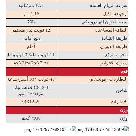
سرعة الرياح العاملة
12.5 متر/ثانية
أرجوحة الذيل
1.16 متر
سعة الخزان الهيدروليكي
70L
الطاقة المساعدة
12 فولت تيار مستمر
طريقة القيادة
دفع أمامي
طريقة الدوران
أمام
محرك الرفع
11 كيلو واط/3.3 كيلو واط
محرك الأقراص
4x3.3kw/2x3.3kw
قوة
البطاريات (فولت/آه)
48 فولت 304 أمبير/ساعة
100-240 فولت تيار 
شاحن
متردد/16 أمبير
الإطارات
33X12-20
وزن
وزن
7900 كجم