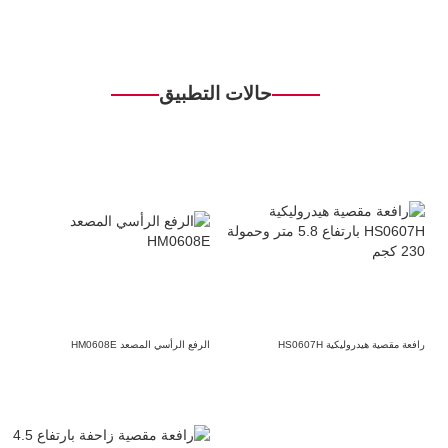
حالات التطبيق
رافعة مقصية هيدروليكية HS0607H
الرفع الرأسي المصعد HM0608E