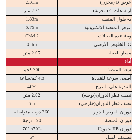
عرض B (مخزن)
2.31m
ارتفاعات C (مخزنة)
2.51 متر
د- طول المنصة
1.83m
عرض المنصة الإلكترونية
0.76m
و- قاعدة العجلات
2.ChM
G- الخلوص الأرضي
0.3m
مسار العجلة
2.05 متر
أداء
سعة المنصة
300 كجم
أقصى سرعة للقيادة
4.8 كم/ساعة
القدرة على التدرج
40%
نصف قطر الدوران(بوصة)
2.62 متر
نصف قطر الدوران(خارجي)
5m
دوران القرص الدوار
360 درجة متواصلة
دوران المنصة
±90 درجة
دوران JIB عموديًا
-70°to70°
تصنيف الميل
5°