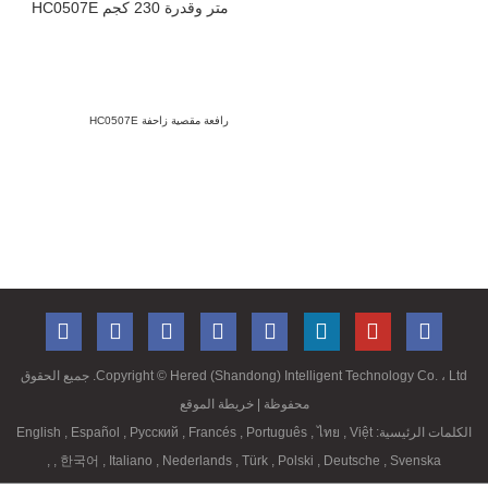
رافعة مقصية زاحفة HC0507E
Copyright ©
Hered (Shandong) Intelligent Technology Co. ، Ltd. جميع الحقوق
محفوظة
| خريطة الموقع
الكلمات الرئيسية:
Việt
,
ไทย
,
Português
,
Francés
,
Русский
,
Español
,
English
,
,
한국어
,
Italiano
,
Nederlands
,
Türk
,
Polski
,
Deutsche
,
Svenska