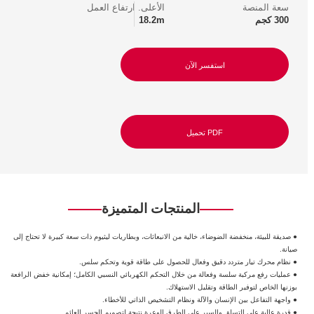
سعة المنصة
الأعلى. ارتفاع العمل
300 كجم
18.2m
استفسر الآن
PDF تحميل
المنتجات المتميزة
●
صديقة للبيئة، منخفضة الضوضاء، خالية من الانبعاثات، وبطاريات ليثيوم ذات سعة كبيرة لا تحتاج إلى
صيانة.
● نظام محرك تيار متردد دقيق وفعال للحصول على طاقة قوية وتحكم سلس.
● عمليات رفع مركبة سلسة وفعالة من خلال التحكم الكهربائي النسبي الكامل؛ إمكانية خفض الرافعة
بوزنها الخاص لتوفير الطاقة وتقليل الاستهلاك.
● واجهة التفاعل بين الإنسان والآلة ونظام التشخيص الذاتي للأخطاء.
● قدرة عالية على التسلق والسير على الطرق الوعرة نتيجة لتصميم الجسر العائم.