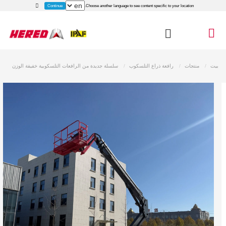
Continue
Choose another language to see content specific to your location.
بيت
منتجات
رافعة ذراع التلسكوب
سلسلة جديدة من الرافعات التلسكوبية خفيفة الوزن
رافعة ذراع تلسكوبية كهربائية جديدة طراز HT16JE