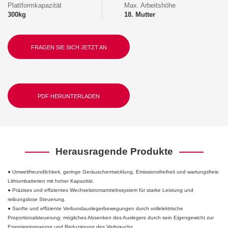
Plattformkapazität
Max. Arbeitshöhe
300kg
18. Mutter
FRAGEN SIE SICH JETZT AN
PDF HERUNTERLADEN
Herausragende Produkte
●
Umweltfreundlichkeit, geringe Geräuschentwicklung, Emissionsfreiheit und wartungsfreie
Lithiumbatterien mit hoher Kapazität.
● Präzises und effizientes Wechselstromantriebssystem für starke Leistung und
reibungslose Steuerung.
● Sanfte und effiziente Verbundauslegerbewegungen durch vollelektrische
Proportionalsteuerung; mögliches Absenken des Auslegers durch sein Eigengewicht zur
Energieeinsparung und Reduzierung des Verbrauchs.