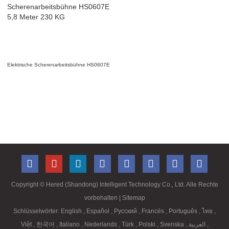
Elektrische Scherenarbeitsbühne HS0607E
Copyright ©
Hered (Shandong) Intelligent Technology Co., Ltd. Alle Rechte
vorbehalten
| Sitemap
Schlüsselwörter:
English
,
Español
,
Русский
,
Francés
,
Português
,
ไทย
,
Việt
,
한국어
,
Italiano
,
Nederlands
,
Türk
,
Polski
,
Svenska
,
العربية
,