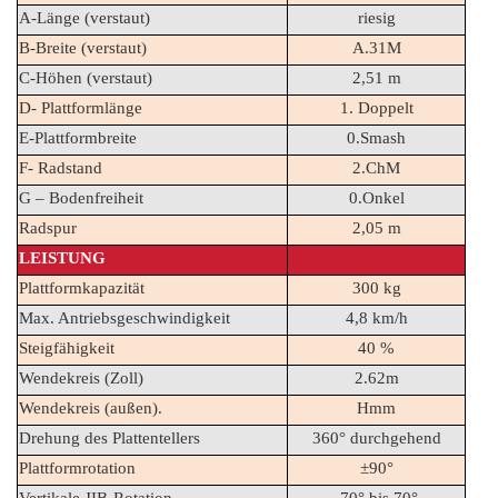
A-Länge (verstaut)
riesig
B-Breite (verstaut)
A.31M
C-Höhen (verstaut)
2,51 m
D- Plattformlänge
1. Doppelt
E-Plattformbreite
0.Smash
F- Radstand
2.ChM
G – Bodenfreiheit
0.Onkel
Radspur
2,05 m
LEISTUNG
Plattformkapazität
300 kg
Max. Antriebsgeschwindigkeit
4,8 km/h
Steigfähigkeit
40 %
Wendekreis (Zoll)
2.62m
Wendekreis (außen).
Hmm
Drehung des Plattentellers
360° durchgehend
Plattformrotation
±90°