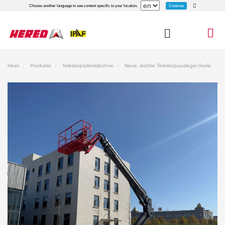
Continue
Choose another language to see content specific to your location.
Heim
Produkte
Teleskoparbeitsbühne
Neue, leichte Teleskopausleger-Serie
Neues Modell Elektrische Teleskoparbeitsbühne HT16JE