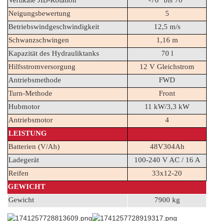
Vertikale JIB-Rotation
-70° bis 70°
Neigungsbewertung
5
Betriebswindgeschwindigkeit
12,5 m/s
Schwanzschwingen
1,16 m
Kapazität des Hydrauliktanks
70 l
Hilfsstromversorgung
12 V Gleichstrom
Antriebsmethode
FWD
Turn-Methode
Front
Hubmotor
11 kW/3,3 kW
Antriebsmotor
4
LEISTUNG
Batterien (V/Ah)
48V304Ah
Ladegerät
100-240 V AC / 16 A
Reifen
33x12-20
GEWICHT
Gewicht
7900 kg