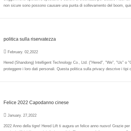
non sicure sono possono causare una punta di sollevamento del boom, quindi i lavoratori non dovr
della…
politica sulla riservatezza
February. 02,2022
Hered (Shandong) Intelligent Technology Co., Ltd. ("Hered", "We", "Us" o "Ou
proteggere i loro dati personali. Questa politica sulla privacy descrive i tipi
"sito Web"), il…
Felice 2022 Capodanno cinese
January. 27,2022
2022 Anno della tigre! Hered Lift ti augura un felice anno nuovo! Grazie per il tuo supporto e fiducia. IOn il nuovo anno, Ti porteremo sempre