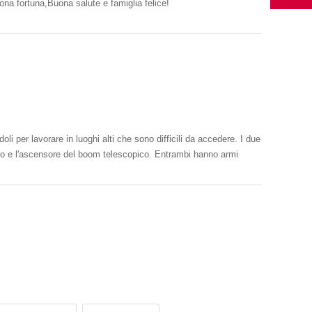
o un felice anno nuovo,Buona fortuna,Buona salute e famiglia felice!
i per lavorare in luoghi alti che sono difficili da accedere. I due
ato e l'ascensore del boom telescopico. Entrambi hanno armi