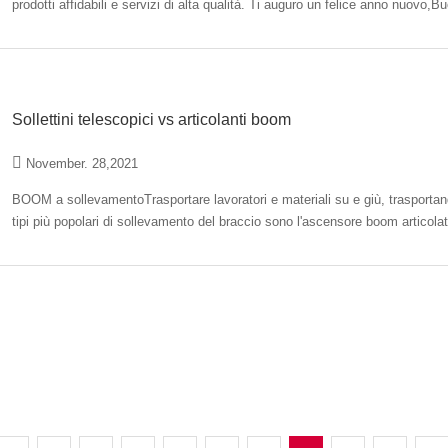
prodotti affidabili e servizi di alta qualità. Ti augur
Sollettini telescopici vs articolanti boom
November. 28,2021
BOOM a sollevamentoTrasportare lavoratori e materiali su e giù, trasportandol
tipi più popolari di sollevamento del braccio sono l'ascensore boom articol
idrauliche e…