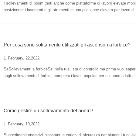
I sollevamenti di boom (noti anche come piattaforme di lavoro elevate mobil
posizionare i lavoratori e gli strumenti in una posizione elevata per lavori 
costruzione.…
Per cosa sono solitamente utilizzati gli ascensori a forbice?
February. 22,2022
SeSollevamenti a forbiceSei nella tua lista di controllo ma prima vuoi saper
sugli sollevamenti di forbici, compresi i lavori popolari per cui sono adatti
articolo, avrai…
Come gestire un sollevamento del boom?
February. 10,2022
Suggerimenti operativi, spostanti e carichi di sicurezza per aiutare i tuoi la