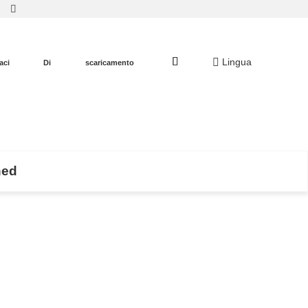
Lingua
aci
Di
scaricamento
hed