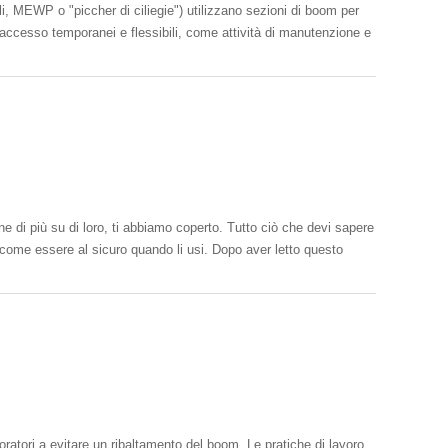
i, MEWP o "piccher di ciliegie") utilizzano sezioni di boom per
di accesso temporanei e flessibili, come attività di manutenzione e
ne di più su di loro, ti abbiamo coperto. Tutto ciò che devi sapere
 e come essere al sicuro quando li usi. Dopo aver letto questo
voratori a evitare un ribaltamento del boom. Le pratiche di lavoro