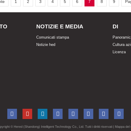
nte
1
2
3
4
5
6
7
8
9
Pa
TO
NOTIZIE E MEDIA
DI
Comunicati stampa
Panoramic
Notizie hed
Cultura az
Licenza
pyright ©
Hered (Shandong) Intelligent Technology Co., Ltd. Tutti i diritti riservati
| Mappa del 