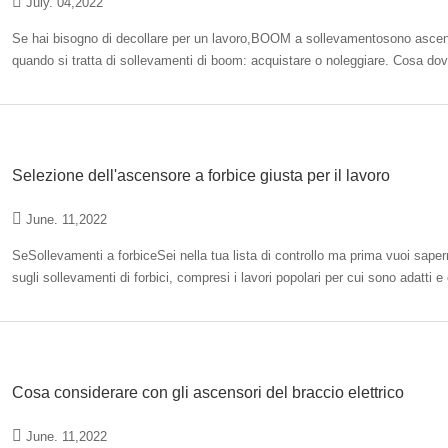
July. 04,2022
Se hai bisogno di decollare per un lavoro,BOOM a sollevamentosono ascensori
quando si tratta di sollevamenti di boom: acquistare o noleggiare. Cosa dovr
quattro domande…
Selezione dell'ascensore a forbice giusta per il lavoro
June. 11,2022
SeSollevamenti a forbiceSei nella tua lista di controllo ma prima vuoi saper
sugli sollevamenti di forbici, compresi i lavori popolari per cui sono adatti
articolo, avrai…
Cosa considerare con gli ascensori del braccio elettrico
June. 11,2022