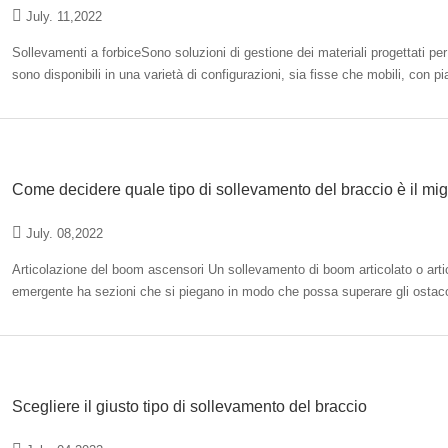
July. 11,2022
Sollevamenti a forbiceSono soluzioni di gestione dei materiali progettati per 
sono disponibili in una varietà di configurazioni, sia fisse che mobili, con pi
configurazioni…
Come decidere quale tipo di sollevamento del braccio è il mig
July. 08,2022
Articolazione del boom ascensori Un sollevamento di boom articolato o ar
emergente ha sezioni che si piegano in modo che possa superare gli ostac
che i lavoratori possano raggiungere…
Scegliere il giusto tipo di sollevamento del braccio