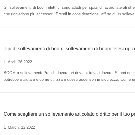
Gli sollevamenti di boom elettrici sono adatti per spazi di lavoro laterali stre
che richiedono più accessori. Prendi in considerazione l'affitto di un solle
speciale che…
Tipi di sollevamenti di boom: sollevamenti di boom telescopici
April. 26,2022
BOOM a sollevamentoPrendi i lavoratori dove si trova il lavoro. Scopri come 
potrebbero aiutare e come utilizzare questi ascensori in sicurezza. Come usare il braccio ascensori? I sollevamenti di boom trasportano
lavoratori e materiali sia…
Come scegliere un sollevamento articolato o dritto per il tuo 
March. 12,2022