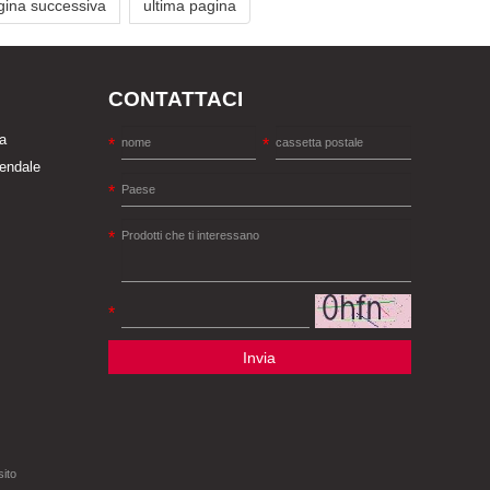
gina successiva
ultima pagina
CONTATTACI
a
iendale
Invia
sito