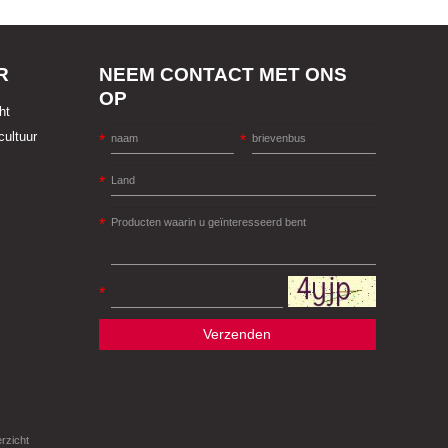
R
NEEM CONTACT MET ONS
OP
ht
cultuur
Verzenden
erzicht