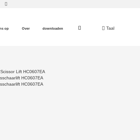
Taal
ns op
Over
downloaden