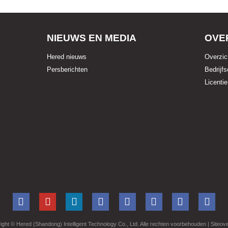
NIEUWS EN MEDIA
OVE
Hered nieuws
Overzic
Persberichten
Bedrijfs
Licentie
ight ©
Hered (Shandong) Intelligent Technology Co., Ltd. Alle rechten voorbehouden
| Siteov