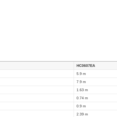
HC0607EA
5.9 m
7.9 m
1.63 m
0.74 m
0.9 m
2.39 m