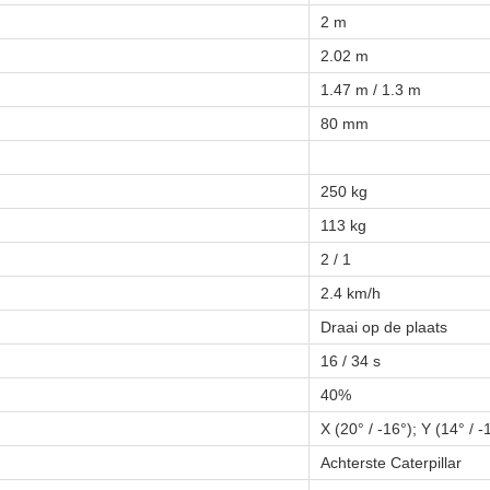
2 m
2.02 m
1.47 m / 1.3 m
80 mm
250 kg
113 kg
2 / 1
2.4 km/h
Draai op de plaats
16 / 34 s
40%
X (20° / -16°); Y (14° / -
Achterste Caterpillar