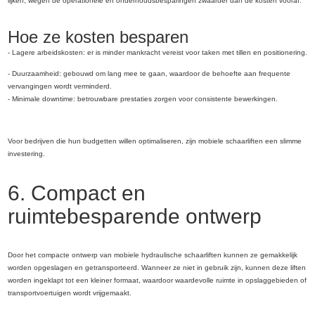
lijken, wegen de operationele en onderhoudsbesparingen zwaarder dan de kosten vooraf.
Hoe ze kosten besparen
- Lagere arbeidskosten: er is minder mankracht vereist voor taken met tillen en positionering.
- Duurzaamheid: gebouwd om lang mee te gaan, waardoor de behoefte aan frequente
vervangingen wordt verminderd.
- Minimale downtime: betrouwbare prestaties zorgen voor consistente bewerkingen.
Voor bedrijven die hun budgetten willen optimaliseren, zijn mobiele schaarliften een slimme
investering.
6. Compact en
ruimtebesparende ontwerp
Door het compacte ontwerp van mobiele hydraulische schaarliften kunnen ze gemakkelijk
worden opgeslagen en getransporteerd. Wanneer ze niet in gebruik zijn, kunnen deze liften
worden ingeklapt tot een kleiner formaat, waardoor waardevolle ruimte in opslaggebieden of
transportvoertuigen wordt vrijgemaakt.