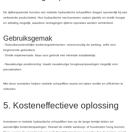
De tijdbesparende functies van mobiele hydraulische schaarliften dragen aanzienlijk bij aan
verbeterde productiviteit. Hun hydraulische mechanismen maken gladde en snelle hoogte
en afdaling mogelijk, waardoor vertragingen tijdens operaties worden verminderd.
Gebruiksgemak
- Gebruikersvriendelijke bedieningselementen: vereenvoudig de werking, zelfs voor
beginnende gebruikers.
- Snelle implementatie: klaar voor gebruik met minimale installatietijd.
- Nauwkeurige positionering: maakt nauwkeurige hoogteaanpassingen mogelijk voor
precisietaken.
Met deze voordelen helpen mobiele schaarliften teams om taken sneller en efficiënter te
voltooien.
5. Kosteneffectieve oplossing
Investeren in mobiele hydraulische schaarliften kan op de lange termijn leiden tot
aanzienlijke kostenbesparingen. Hoewel de initiële aankoop- of huurkosten hoog kunnen