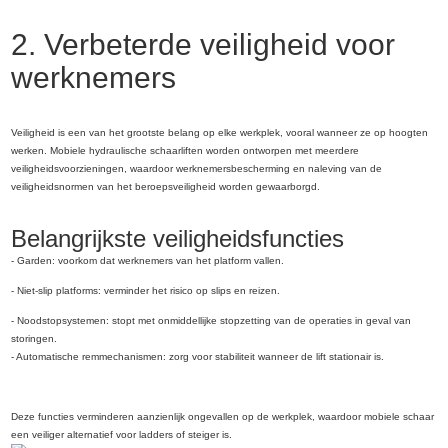
2. Verbeterde veiligheid voor
werknemers
Veiligheid is een van het grootste belang op elke werkplek, vooral wanneer ze op hoogten
werken. Mobiele hydraulische schaarliften worden ontworpen met meerdere
veiligheidsvoorzieningen, waardoor werknemersbescherming en naleving van de
veiligheidsnormen van het beroepsveiligheid worden gewaarborgd.
Belangrijkste veiligheidsfuncties
- Garden: voorkom dat werknemers van het platform vallen.
- Niet-slip platforms: verminder het risico op slips en reizen.
- Noodstopsystemen: stopt met onmiddellijke stopzetting van de operaties in geval van
storingen.
- Automatische remmechanismen: zorg voor stabiliteit wanneer de lift stationair is.
Deze functies verminderen aanzienlijk ongevallen op de werkplek, waardoor mobiele schaar
een veiliger alternatief voor ladders of steiger is.