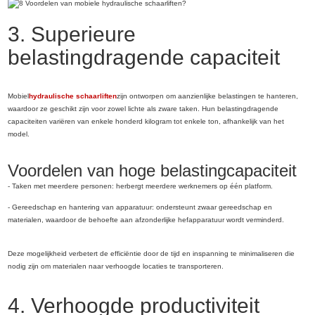
3. Superieure
belastingdragende capaciteit
Mobiel
hydraulische schaarliften
zijn ontworpen om aanzienlijke belastingen te hanteren,
waardoor ze geschikt zijn voor zowel lichte als zware taken. Hun belastingdragende
capaciteiten variëren van enkele honderd kilogram tot enkele ton, afhankelijk van het
model.
Voordelen van hoge belastingcapaciteit
- Taken met meerdere personen: herbergt meerdere werknemers op één platform.
- Gereedschap en hantering van apparatuur: ondersteunt zwaar gereedschap en
materialen, waardoor de behoefte aan afzonderlijke hefapparatuur wordt verminderd.
Deze mogelijkheid verbetert de efficiëntie door de tijd en inspanning te minimaliseren die
nodig zijn om materialen naar verhoogde locaties te transporteren.
4. Verhoogde productiviteit