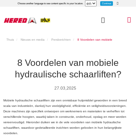
Continue
Choose another language to see content specific to your location.
Thuis
Nieuws en media
Persberichten
8 Voordelen van mobiele
hydraulische schaarliften?
8 Voordelen van mobiele
hydraulische schaarliften?
27.03,2025
Mobiele hydraulische schaarliften zijn een onmisbaar hulpmiddel geworden in een breed
scala van industrieën, dankzij hun veelzijdigheid, efficiëntie en veiligheidsvoorzieningen.
Deze machines zijn specifiek ontworpen om werknemers en materialen te verheffen tot
verschillende hoogten, waarbij taken in constructie, onderhoud, opslag en meer worden
vereenvoudigd. Hieronder duiken we in de vele voordelen van mobiele hydraulische
schaarliften, waardoor gedetailleerde inzichten worden geboden in hun belangrijkste
voordelen.