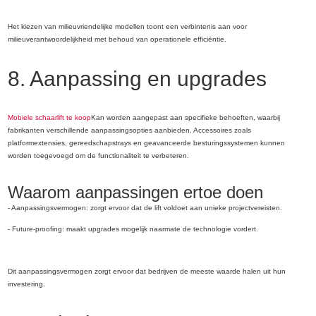
Het kiezen van milieuvriendelijke modellen toont een verbintenis aan voor
milieuverantwoordelijkheid met behoud van operationele efficiëntie.
8. Aanpassing en upgrades
Mobiele schaarlift te koop
Kan worden aangepast aan specifieke behoeften, waarbij
fabrikanten verschillende aanpassingsopties aanbieden. Accessoires zoals
platformextensies, gereedschapstrays en geavanceerde besturingssystemen kunnen
worden toegevoegd om de functionaliteit te verbeteren.
Waarom aanpassingen ertoe doen
- Aanpassingsvermogen: zorgt ervoor dat de lift voldoet aan unieke projectvereisten.
- Future-proofing: maakt upgrades mogelijk naarmate de technologie vordert.
Dit aanpassingsvermogen zorgt ervoor dat bedrijven de meeste waarde halen uit hun
investering.