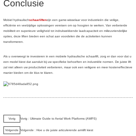
Conclusie
Mobiel hydraulisch
schaarliften
zijn een game-wisselaar voor industrieën die veilige,
efficiënte en veelzijdige oplossingen vereisen om op hoogten te werken. Van verbeterde
mobiliteit en superieure veiligheid tot indrukwekkende laadcapaciteit en milieuvriendelijke
opties, deze liften bieden een schat aan voordelen die de activiteiten kunnen
transformeren.
Als u overweegt te investeren in een mobiele hydraulische schaarlift, zorg er dan voor dat u
een model kiest dat aansluit bij uw specifieke behoeften en industriële normen. De juiste lift
zal niet alleen uw productiviteit verbeteren, maar ook een veiligere en meer kosteneffectieve
manier bieden om de klus te klaren.
Vorig
Vorig : Ultimate Guide to Aerial Work Platforms (AWPS)
Volgende
Volgende : Hoe u de juiste articulerende armlift kiest