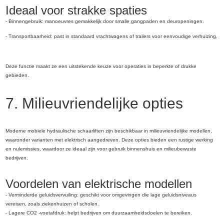
Ideaal voor strakke spaties
- Binnengebruik: manoeuvres gemakkelijk door smalle gangpaden en deuropeningen.
- Transportbaarheid: past in standaard vrachtwagens of trailers voor eenvoudige verhuizing.
Deze functie maakt ze een uitstekende keuze voor operaties in beperkte of drukke
gebieden.
7. Milieuvriendelijke opties
Moderne mobiele hydraulische schaarliften zijn beschikbaar in milieuvriendelijke modellen,
waaronder varianten met elektrisch aangedreven. Deze opties bieden een rustige werking
en nulemissies, waardoor ze ideaal zijn voor gebruik binnenshuis en milieubewuste
bedrijven.
Voordelen van elektrische modellen
- Verminderde geluidsvervuiling: geschikt voor omgevingen die lage geluidsniveaus
vereisen, zoals ziekenhuizen of scholen.
- Lagere CO2 -voetafdruk: helpt bedrijven om duurzaamheidsdoelen te bereiken.