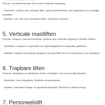
Functie: vouwmechanisme voor rechte verticale beweging.
- Voordelen: perfect voor verticale tillen, grote platformruimte voor apparatuur op sommige
modellen.
- Nadelen: kan niet over obstakels reiken; beperkte outreach.
5. Verticale mastliften
Functie: compact, manoeuvreerbaar ontwerp voor verticale toegang in strakke ruimtes.
- Voordelen: compact en geschikt voor gebruiksgebruik en beperkte gebieden.
- Nadelen: beperkt tot verticale toegang; niet geschikt voor het overwinnen van obstakels.
6. Trapbare liften
Feature: draagbaar en sleepbaar achter voertuigen voor eenvoudig transport.
- Voordelen: zeer draagbare, flexibele transportopties.
- nadelen: beperkte hoogte- en gewichtscapaciteit; Vereist een sleepvoertuig.
7. Personeelslift