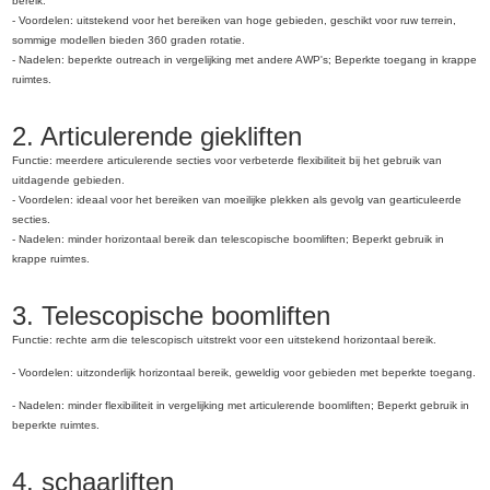
bereik.
- Voordelen: uitstekend voor het bereiken van hoge gebieden, geschikt voor ruw terrein,
sommige modellen bieden 360 graden rotatie.
- Nadelen: beperkte outreach in vergelijking met andere AWP's; Beperkte toegang in krappe
ruimtes.
2. Articulerende giekliften
Functie: meerdere articulerende secties voor verbeterde flexibiliteit bij het gebruik van
uitdagende gebieden.
- Voordelen: ideaal voor het bereiken van moeilijke plekken als gevolg van gearticuleerde
secties.
- Nadelen: minder horizontaal bereik dan telescopische boomliften; Beperkt gebruik in
krappe ruimtes.
3. Telescopische boomliften
Functie: rechte arm die telescopisch uitstrekt voor een uitstekend horizontaal bereik.
- Voordelen: uitzonderlijk horizontaal bereik, geweldig voor gebieden met beperkte toegang.
- Nadelen: minder flexibiliteit in vergelijking met articulerende boomliften; Beperkt gebruik in
beperkte ruimtes.
4. schaarliften