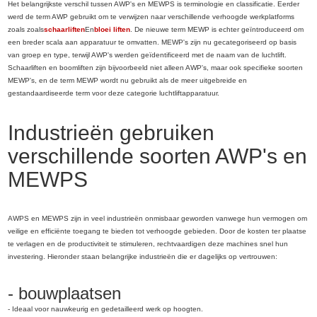
Het belangrijkste verschil tussen AWP's en MEWPS is terminologie en classificatie. Eerder
werd de term AWP gebruikt om te verwijzen naar verschillende verhoogde werkplatforms
zoals zoals
schaarliften
En
bloei liften
. De nieuwe term MEWP is echter geïntroduceerd om
een ​​breder scala aan apparatuur te omvatten. MEWP's zijn nu gecategoriseerd op basis
van groep en type, terwijl AWP's werden geïdentificeerd met de naam van de luchtlift.
Schaarliften en boomliften zijn bijvoorbeeld niet alleen AWP's, maar ook specifieke soorten
MEWP's, en de term MEWP wordt nu gebruikt als de meer uitgebreide en
gestandaardiseerde term voor deze categorie luchtliftapparatuur.
Industrieën gebruiken
verschillende soorten AWP's en
MEWPS
AWPS en MEWPS zijn in veel industrieën onmisbaar geworden vanwege hun vermogen om
veilige en efficiënte toegang te bieden tot verhoogde gebieden. Door de kosten ter plaatse
te verlagen en de productiviteit te stimuleren, rechtvaardigen deze machines snel hun
investering. Hieronder staan ​​belangrijke industrieën die er dagelijks op vertrouwen:
- bouwplaatsen
- Ideaal voor nauwkeurig en gedetailleerd werk op hoogten.