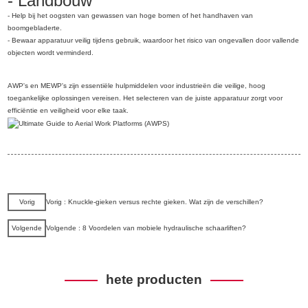
- Landbouw
- Help bij het oogsten van gewassen van hoge bomen of het handhaven van
boomgebladerte.
- Bewaar apparatuur veilig tijdens gebruik, waardoor het risico van ongevallen door vallende
objecten wordt verminderd.
AWP's en MEWP's zijn essentiële hulpmiddelen voor industrieën die veilige, hoog
toegankelijke oplossingen vereisen. Het selecteren van de juiste apparatuur zorgt voor
efficiëntie en veiligheid voor elke taak.
Vorig
Vorig : Knuckle-gieken versus rechte gieken. Wat zijn de verschillen?
Volgende
Volgende : 8 Voordelen van mobiele hydraulische schaarliften?
hete producten