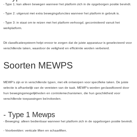
- Type 1: kan alleen bewegen wanneer het platform zich in de opgeborgen positie bevindt.
- Type 2: uitgerust met extra bewegingsfuncties wanneer het platform in gebruik is.
- Type 3: in staat om te reizen met het platform verhoogd, gecontroleerd vanuit het
werkplatform.
Dit classificatiesysteem helpt ervoor te zorgen dat de juiste apparatuur is geselecteerd voor
verschillende taken, waardoor de veiligheid en efficiëntie worden verbeterd.
Soorten MEWPS
MEWP's zijn er in verschillende typen, met elk ontworpen voor specifieke taken. De juiste
selectie is afhankelijk van de vereisten van de taak. MEWP's worden geclassificeerd door
hun bewegingsmogelijkheden en controlemechanismen, die hun geschiktheid voor
verschillende toepassingen beïnvloeden.
- Type 1 Mewps
- Beweging: alleen bedienbaar wanneer het platform zich in de opgeborgen positie bevindt.
- Voorbeelden: verticale liften en schaarliften.