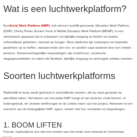
Wat is een luchtwerkplatform?
Een
Aerial Work Platform (AWP)
, ook wel een luchtlift genoemd, Elevation Work Platform
(EWP), Cherry Picker, Bucket Truck of Mobile Elevation Work Platform (MEWP), is een
mechanisch apparaat dat is ontworpen om tijdelijke toegang te bieden tot anders
onbereikbare gebieden, meestal op hoogte. Deze platforms zijn ontworpen om beperkte
gewichten op te heffen, meestal onder één ton, en worden vaak bediend door een enkele
persoon. Gemeenschappelijke toepassingen zijn onderhoud, constructie,
magazijnactiviteiten en taken die flexibele, tijdelijke toegang tot verhoogde ruimtes vereisen.
Soorten luchtwerkplatforms
Platformlift te koop wordt geleverd in verschillende soorten, elk op maat gemaakt op
specifieke taken. Het kiezen van het juiste AWP hangt af van factoren zoals binnen- of
buitengebruik, de vereiste werkhoogte en de unieke eisen van het project. Hieronder is een
overzicht van de belangrijkste AWP -typen, samen met hun voordelen en beperkingen:
1. BOOM LIFTEN
Functie: hydraulische arm met een emmer aan het einde voor verticaal en horizontaal