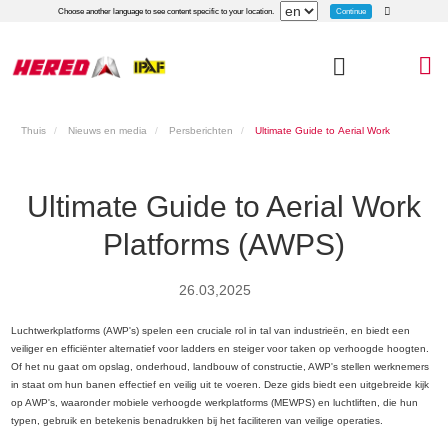
Continue
Choose another language to see content specific to your location.
Thuis
Nieuws en media
Persberichten
Ultimate Guide to Aerial Work
Platforms (AWPS)
Ultimate Guide to Aerial Work
Platforms (AWPS)
26.03,2025
Luchtwerkplatforms (AWP's) spelen een cruciale rol in tal van industrieën, en biedt een
veiliger en efficiënter alternatief voor ladders en steiger voor taken op verhoogde hoogten.
Of het nu gaat om opslag, onderhoud, landbouw of constructie, AWP's stellen werknemers
in staat om hun banen effectief en veilig uit te voeren. Deze gids biedt een uitgebreide kijk
op AWP's, waaronder mobiele verhoogde werkplatforms (MEWPS) en luchtliften, die hun
typen, gebruik en betekenis benadrukken bij het faciliteren van veilige operaties.