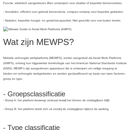
Functie: elektrisch aangedreven liften ontworpen voor strakke of beperkte binnenruimtes.
- Voordelen: efficiënt voor gebruik binnenshuis, compact ontwerp voor beperkte gebieden.
- Nadelen: beperkte hoogte- en gewichtscapaciteit; Niet geschikt voor ruw buiten terrein.
Wat zijn MEWPS?
Mobiele verhoogde werkplatforms (MEWPS), eerder aangeduid als Aerial Work Platforms
(AWPS), ontving hun bijgewerkte terminologie van het American National Standards Institute
(ANSI). MEWP's zijn aangedreven apparatuur die is ontworpen om veilige toegang te
bieden tot verhoogde werkgebieden en worden geclassificeerd op basis van twee factoren:
groep en type.
- Groepsclassificatie
- Groep A: het platform beweegt verticaal terwijl het binnen de omslaglijnen blijft.
- Groep B: het platform strekt zich uit voorbij de omslaglijnen tijdens de werking.
- Type classificatie