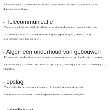
- Ondersteuning van werknemers en tools voor langere periodes, waardoor focus en
efficiëntie mogelijk zijn.
- Telecommunicatie
- Verbeter snelheid en veiligheid tijdens het onderhoud van telecommunicatieactiva.
- Sta werknemers in staat om nauw toegang te krijgen tot lijnen, terwijl ze veilig
noodzakelijke tools transporteren.
- Algemeen onderhoud van gebouwen
- Elimineer de noodzaak voor werknemers om zwaar gereedschap handmatig te dragen.
- Ondersteuning van zowel personeel als apparatuur, stroomlijntaken zoals raamreiniging of
reparaties.
- opslag
- Vergemakkelijk de voorraadevaluatie en het ophalen van hoge planken.
- Verbeter voorraadbeheer, verwerkingssnelheid en werknemersveiligheid.