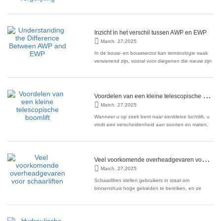
soorten liften bieden unieke voordelen en zijn
geschikt voor verschillende toepassingen. Inzicht in
de belangrijkste
Inzicht in het verschil tussen AWP en EWP
March. 27,2025
In de bouw- en bouwsector kan terminologie vaak
verwarrend zijn, vooral voor diegenen die nieuw zijn
in het veld. Twee termen die vaak door elkaar
worden gebruikt, maar verschillende betekenissen
hebben, zijn AWP en EWP. Dit artikel zal deze
concepten onderzoeken, hun verschillen
V
oordelen van een kleine telescopische boomlift
verduidelijken en
March. 27,2025
Wanneer u op zoek bent naar eenkleine luchtlift, u
vindt een verscheidenheid aan soorten en maten,
elk met eigen specificaties en prestatiefuncties. In
dit artikel zullen we de verschillen tussen deze
kleine luchtliften onderzoeken en de voordelen
benadrukken die ze bieden. De verschillende
V
eel voorkomende overheadgevaren voor schaarliften
March. 27,2025
Schaarliften stellen gebruikers in staat om
binnenshuis hoge gebieden te bereiken, en ze
worden vaak gebruikt in ziekenhuizen, scholen,
hotels en andere werkplekken met hoge plafonds.
Bij industriële werkplaatsen kunnen schaarliften
worden gebruikt voor het installeren of vervangen