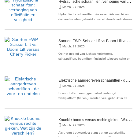
H
ydraulische schaarliften: verhoging van efficiëntie en veiligheid
van
March. 27,2025
Hydraulische schaarliften zijn essentiële machines
die veel worden gebruikt in verschillende industrieën
vanwege hun opmerkelijke vermogen om
werknemers en materialen naar verhoogde
werkplekken op te heffen. Deze veelzijdige
liftapparaten gebruiken hydraulische systemen om
S
oorten EWP: Scissor Lift vs Boom Lift versus Cherry Picker
efficiënt en veilig
March. 27,2025
Op het gebied van luchtwerkplatforms,
schaarsliften, boomliften (inclusief telescopische en
knokkelboomliften), en kersenplukkers worden vaak
gebruikt voor taken die hoogte vereisen. Elk type lift
biedt verschillende functies, voordelen en optimale
use cases. De juiste EWP -training (verhoogd
E
lektrische aangedreven schaarliften - de voor- en nadelen
March. 27,2025
Scissor Liften, een type mobiel verhoogd
werkplatform (MEWP), worden veel gebruikt in de
bouw- en onderhoudsindustrie om veilige en
efficiënte toegang tot hoge gebieden te bieden.
Naarmate de bezorgdheid over luchtvervuiling en
de stijging van de luchtvervuiling, veel bedrijven
K
nuckle booms versus rechte gieken. Wat zijn de verschillen?
kiezen voor
March. 27,2025
Als u een bouwproject plant dat op aanzienlijke