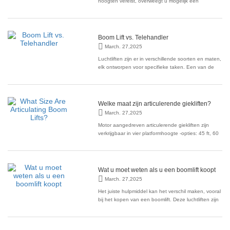
hoogten vereist, overweegt u mogelijk een
luchtplatform te gebruiken. Met verschillende
beschikbare opties, zoals schaarliften en
kersenplukkers, kan het kiezen van de juiste een
uitdaging zijn. Als u echter extreme hoogten in een
Boom Lift vs. Telehandler
beperkte ruimte moet
March. 27,2025
Luchtliften zijn er in verschillende soorten en maten,
elk ontworpen voor specifieke taken. Een van de
meest gebruikte typen zijn giekliften en
telehandlers. Als u vaak werkt met luchtliften, is de
kans groot dat u beide bent tegengekomen. Als u
de belangrijkste verschillen tussen een boomlift en
Welke maat zijn articulerende giekliften?
March. 27,2025
Motor aangedreven articulerende giekliften zijn
verkrijgbaar in vier platformhoogte -opties: 45 ft, 60
ft en 80 ft. Elektrische articulerende giekliften zijn
ook beschikbaar in vier platformhoogte -opties: 30 ',
34', 40 'en 45'. Inzicht in articulerende boomliften
Wat zijn articulerende
Wat u moet weten als u een boomlift koopt
March. 27,2025
Het juiste hulpmiddel kan het verschil maken, vooral
bij het kopen van een boomlift. Deze luchtliften zijn
zeer veelzijdig en bieden zowel horizontaal als
verticaal bereik. Boomliften worden vaak gebruikt in
bouw- en buitenprojecten en bieden een groter