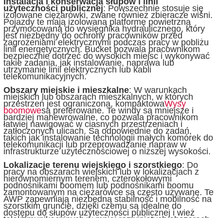
Instalacja i konserwacja słupów i linii
użyteczności publicznej
: Powszechnie stosuje się
izolowane ciężarówki, zwane również zbieracze wiśni.
Pojazdy te mają izolowaną platformę powietrzną
przymocowaną do wysięgnika hydraulicznego, który
jest niezbędny do ochrony pracowników przed
zagrożeniami elektrycznymi podczas pracy w pobliżu
linii energetycznych. Bucket pozwala pracownikom
bezpiecznie dotrzeć do wysokich miejsc i wykonywać
takie zadania, jak instalowanie, naprawa lub
utrzymanie linii elektrycznych lub kabli
telekomunikacyjnych.
Obszary miejskie i mieszkalne
: W warunkach
miejskich lub obszarach mieszkalnych, w których
przestrzeń jest ograniczona, kompaktowa
Wysy
boomowe
są preferowane. Te windy są mniejsze i
bardziej manewrowalne, co pozwala pracownikom
łatwiej nawigować w ciasnych przestrzeniach i
zatłoczonych ulicach. Są odpowiednie do zadań,
takich jak instalowanie technologii małych komórek do
telekomunikacji lub przeprowadzanie napraw w
infrastrukturze użytecznościowej o niższej wysokości.
Lokalizacje terenu wiejskiego i szorstkiego
: Do
pracy na obszarach wiejskich lub w lokalizacjach z
nierównomiernym terenem, czterokołowymi
podnośnikami boomem lub podnośnikami boomu
zamontowanym na ciężarówce są często używane. Te
AWP zapewniają niezbędną stabilność i mobilność na
szorstkim gruncie, dzięki czemu są idealne do
dostępu do słupów użyteczności publicznej i wież