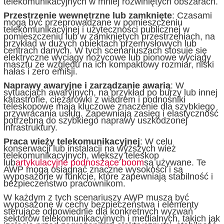
telekomunikacyjnych w mniej rozwiniętych obszarach.
Przestrzenie wewnętrzne lub zamknięte
: Czasami
mogą być przeprowadzane w pomieszczeniu
telekomunikacyjnej i użyteczności publicznej w
pomieszczeniu lub w zamkniętych przestrzeniach, na
przykład w dużych obiektach przemysłowych lub
centrach danych. W tych scenariuszach stosuje się
elektryczne wyciągy nożycowe lub pionowe wyciągy
masztu ze względu na ich kompaktowy rozmiar, niski
hałas i zero emisji.
Naprawy awaryjne i zarządzanie awarią
: W
sytuacjach awaryjnych, na przykład po burzy lub innej
katastrofie, ciężarówki z wiadrem i podnośniki
teleskopowe mają kluczowe znaczenie dla szybkiego
przywracania usług. Zapewniają zasięg i elastyczność
potrzebną do szybkiego naprawy uszkodzonej
infrastruktury.
Praca wieży telekomunikacyjnej
: W celu
konserwacji lub instalacji na wyższych wież
telekomunikacyjnych, większy teleskop
lub
artykulacyjne podnoszące boom
są używane. Te
AWP mogą osiągnąć znaczne wysokości i są
wyposażone w funkcje, które zapewniają stabilność i
bezpieczeństwo pracownikom.
W każdym z tych scenariuszy AWP muszą być
wyposażone w cechy bezpieczeństwa i elementy
sterujące odpowiednie dla konkretnych wyzwań
sektorów telekomunikacyjnych i medialnych, takich jak