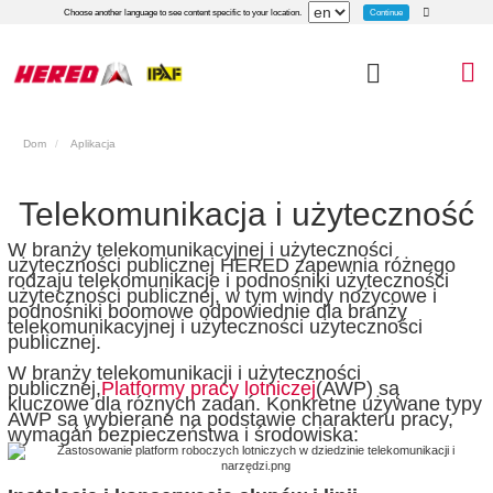
Continue
Choose another language to see content specific to your location.
Dom
Aplikacja
Telekomunikacja i użyteczność
W branży telekomunikacyjnej i użyteczności
użyteczności publicznej HERED zapewnia różnego
rodzaju telekomunikacje i podnośniki użyteczności
użyteczności publicznej, w tym windy nożycowe i
podnośniki boomowe odpowiednie dla branży
telekomunikacyjnej i użyteczności użyteczności
publicznej.
W branży telekomunikacji i użyteczności
publicznej,
Platformy pracy lotniczej
(AWP) są
kluczowe dla różnych zadań. Konkretne używane typy
AWP są wybierane na podstawie charakteru pracy,
wymagań bezpieczeństwa i środowiska: