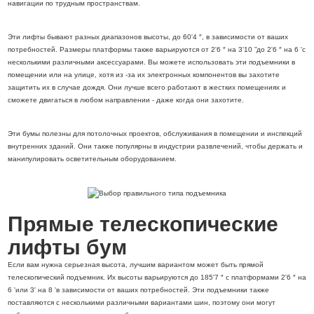
навигации по трудным пространствам.
Эти лифты бывают разных диапазонов высоты, до 60'4 ″, в зависимости от ваших
потребностей. Размеры платформы также варьируются от 2'6 ″ на 3'10 ”до 2'6 ″ на 6 'с
несколькими различными аксессуарами. Вы можете использовать эти подъемники в
помещении или на улице, хотя из -за их электронных компонентов вы захотите
защитить их в случае дождя. Они лучше всего работают в жестких помещениях и
сможете двигаться в любом направлении - даже когда они захотите.
Эти бумы полезны для потолочных проектов, обслуживания в помещении и инспекций
внутренних зданий. Они также популярны в индустрии развлечений, чтобы держать и
манипулировать осветительным оборудованием.
Прямые телескопические
лифты бум
Если вам нужна серьезная высота, лучшим вариантом может быть прямой
телескопический подъемник. Их высоты варьируются до 185'7 ″ с платформами 2'6 ″ на
6 'или 3' на 8 'в зависимости от ваших потребностей. Эти подъемники также
поставляются с несколькими различными вариантами шин, поэтому они могут