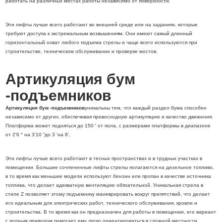
работать на различных местах работы независимо от поверхности.
Эти лифты лучше всего работают во внешней среде или на заданиях, которые
требуют доступа к экстремальным возвышениям. Они имеют самый длинный
горизонтальный охват любого подъема стрелы и чаще всего используются при
строительстве, техническом обслуживании и проверке мостов.
Артикуляция бум
-подъемников
Артикуляция бум -подъемников
уникальны тем, что каждый раздел бума способен
независимо от других, обеспечивая превосходную артикуляцию и качество движения.
Платформа может подняться до 150 ′ от пола, с размерами платформы в диапазоне
от 2'6 ″ на 3'10 ”до 3 'на 8'.
Эти лифты лучше всего работают в тесных пространствах и в трудных участках в
помещении. Большие сочлененные лифты стрелы полагаются на дизельное топливо,
в то время как меньшие модели используют бензин или пропан в качестве источника
топлива, что делает адекватную вентиляцию обязательной. Уникальная стрела в
стиле Z позволяет этому подъемнику маневрировать вокруг препятствий, что делает
его идеальным для электрических работ, технического обслуживания, кровли и
строительства. В то время как он предназначен для работы в помещении, его вариант
с полным приводом помогает ему легко ориентироваться в сложной местности.