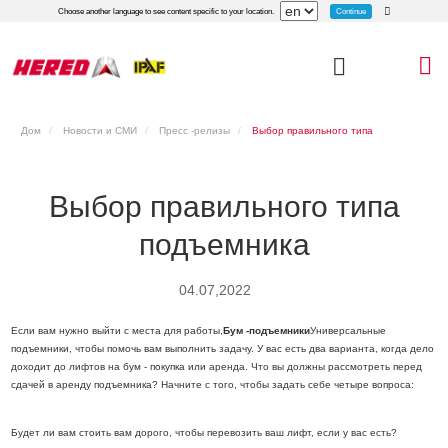
Continue
Choose another language to see content specific to your location.
Дом
Новости и СМИ
Пресс -релизы
Выбор правильного типа
подъемника
Выбор правильного типа
подъемника
04.07,2022
Если вам нужно выйти с места для работы,
Бум -подъемники
Универсальные
подъемники, чтобы помочь вам выполнить задачу. У вас есть два варианта, когда дело
доходит до лифтов на бум - покупка или аренда. Что вы должны рассмотреть перед
сдачей в аренду подъемника? Начните с того, чтобы задать себе четыре вопроса:
Будет ли вам стоить вам дорого, чтобы перевозить ваш лифт, если у вас есть?