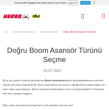
Continue
Choose another language to see content specific to your location.
Ev
Haberler ve Medya
Basın Bültenleri
Doğru Boom Asansör Türünü
Seçme
Doğru Boom Asansör Türünü
Seçme
04.07,2022
Bir iş için yerden inmeniz gerekiyorsa,
Boom Asansörler
görevi gerçekleştirmenize yardımcı
olacak çok yönlü asansörlerdir. Boom asansörleri söz konusu olduğunda iki seçeneğiniz var -
satın alma veya kiralama. Boom asansörü kiralamadan önce ne düşünmelisiniz? Kendinize
dört soru sorarak başlayın:
Eğer varsa asansörünüzü taşımanız çok pahalıya mal olur mu?