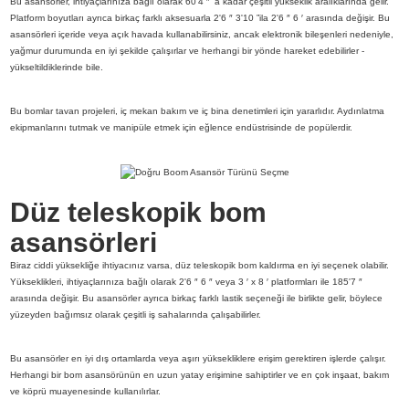
Bu asansörler, ihtiyaçlarınıza bağlı olarak 60'4 ″ 'a kadar çeşitli yükseklik aralıklarında gelir.
Platform boyutları ayrıca birkaç farklı aksesuarla 2'6 ″ 3'10 ”ila 2'6 ″ 6 ′ arasında değişir. Bu
asansörleri içeride veya açık havada kullanabilirsiniz, ancak elektronik bileşenleri nedeniyle,
yağmur durumunda en iyi şekilde çalışırlar ve herhangi bir yönde hareket edebilirler -
yükseltildiklerinde bile.
Bu bomlar tavan projeleri, iç mekan bakım ve iç bina denetimleri için yararlıdır. Aydınlatma
ekipmanlarını tutmak ve manipüle etmek için eğlence endüstrisinde de popülerdir.
Düz teleskopik bom
asansörleri
Biraz ciddi yüksekliğe ihtiyacınız varsa, düz teleskopik bom kaldırma en iyi seçenek olabilir.
Yükseklikleri, ihtiyaçlarınıza bağlı olarak 2'6 ″ 6 ″ veya 3 ′ x 8 ′ platformları ile 185'7 ″
arasında değişir. Bu asansörler ayrıca birkaç farklı lastik seçeneği ile birlikte gelir, böylece
yüzeyden bağımsız olarak çeşitli iş sahalarında çalışabilirler.
Bu asansörler en iyi dış ortamlarda veya aşırı yüksekliklere erişim gerektiren işlerde çalışır.
Herhangi bir bom asansörünün en uzun yatay erişimine sahiptirler ve en çok inşaat, bakım
ve köprü muayenesinde kullanılırlar.