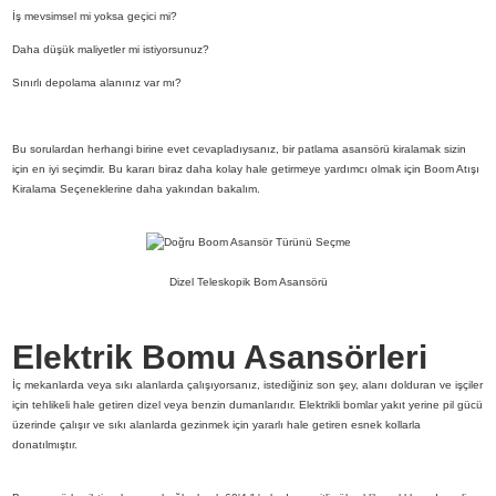
İş mevsimsel mi yoksa geçici mi?
Daha düşük maliyetler mi istiyorsunuz?
Sınırlı depolama alanınız var mı?
Bu sorulardan herhangi birine evet cevapladıysanız, bir patlama asansörü kiralamak sizin
için en iyi seçimdir. Bu kararı biraz daha kolay hale getirmeye yardımcı olmak için Boom Atışı
Kiralama Seçeneklerine daha yakından bakalım.
Dizel Teleskopik Bom Asansörü
Elektrik Bomu Asansörleri
İç mekanlarda veya sıkı alanlarda çalışıyorsanız, istediğiniz son şey, alanı dolduran ve işçiler
için tehlikeli hale getiren dizel veya benzin dumanlarıdır. Elektrikli bomlar yakıt yerine pil gücü
üzerinde çalışır ve sıkı alanlarda gezinmek için yararlı hale getiren esnek kollarla
donatılmıştır.