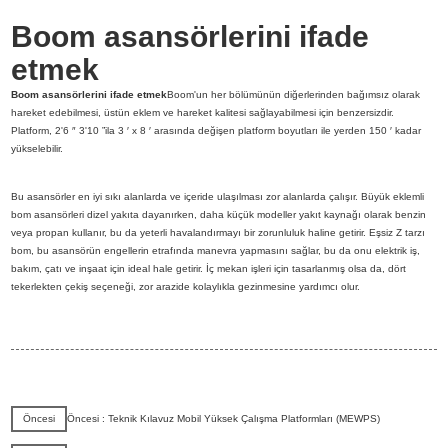
Boom asansörlerini ifade
etmek
Boom asansörlerini ifade etmek
Boom'un her bölümünün diğerlerinden bağımsız olarak
hareket edebilmesi, üstün eklem ve hareket kalitesi sağlayabilmesi için benzersizdir.
Platform, 2'6 ″ 3'10 ”ila 3 ′ x 8 ′ arasında değişen platform boyutları ile yerden 150 ′ kadar
yükselebilir.
Bu asansörler en iyi sıkı alanlarda ve içeride ulaşılması zor alanlarda çalışır. Büyük eklemli
bom asansörleri dizel yakıta dayanırken, daha küçük modeller yakıt kaynağı olarak benzin
veya propan kullanır, bu da yeterli havalandırmayı bir zorunluluk haline getirir. Eşsiz Z tarzı
bom, bu asansörün engellerin etrafında manevra yapmasını sağlar, bu da onu elektrik iş,
bakım, çatı ve inşaat için ideal hale getirir. İç mekan işleri için tasarlanmış olsa da, dört
tekerlekten çekiş seçeneği, zor arazide kolaylıkla gezinmesine yardımcı olur.
Öncesi
Öncesi : Teknik Kılavuz Mobil Yüksek Çalışma Platformları (MEWPS)