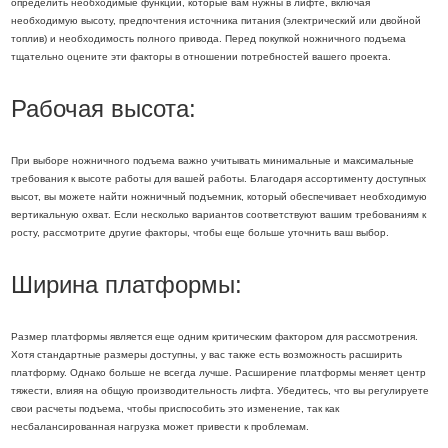
определить необходимые функции, которые вам нужны в лифте, включая
необходимую высоту, предпочтения источника питания (электрический или двойной
топлив) и необходимость полного привода. Перед покупкой ножничного подъема
тщательно оцените эти факторы в отношении потребностей вашего проекта.
Рабочая высота:
При выборе ножничного подъема важно учитывать минимальные и максимальные
требования к высоте работы для вашей работы. Благодаря ассортименту доступных
высот, вы можете найти ножничный подъемник, который обеспечивает необходимую
вертикальную охват. Если несколько вариантов соответствуют вашим требованиям к
росту, рассмотрите другие факторы, чтобы еще больше уточнить ваш выбор.
Ширина платформы:
Размер платформы является еще одним критическим фактором для рассмотрения.
Хотя стандартные размеры доступны, у вас также есть возможность расширить
платформу. Однако больше не всегда лучше. Расширение платформы меняет центр
тяжести, влияя на общую производительность лифта. Убедитесь, что вы регулируете
свои расчеты подъема, чтобы приспособить это изменение, так как
несбалансированная нагрузка может привести к проблемам.