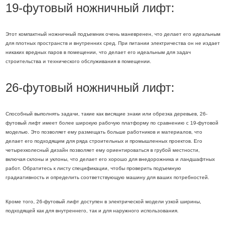
19-футовый ножничный лифт:
Этот компактный ножничный подъемник очень маневренен, что делает его идеальным
для плотных пространств и внутренних сред. При питании электричества он не издает
никаких вредных паров в помещении, что делает его идеальным для задач
строительства и технического обслуживания в помещении.
26-футовый ножничный лифт:
Способный выполнять задачи, такие как висящие знаки или обрезка деревьев, 26-
футовый лифт имеет более широкую рабочую платформу по сравнению с 19-футовой
моделью. Это позволяет ему размещать больше работников и материалов, что
делает его подходящим для ряда строительных и промышленных проектов. Его
четырехколесный дизайн позволяет ему ориентироваться в грубой местности,
включая склоны и уклоны, что делает его хорошо для внедорожника и ландшафтных
работ. Обратитесь к листу спецификации, чтобы проверить подъемную
градиативность и определить соответствующую машину для ваших потребностей.
Кроме того, 26-футовый лифт доступен в электрической модели узкой ширины,
подходящей как для внутреннего, так и для наружного использования.