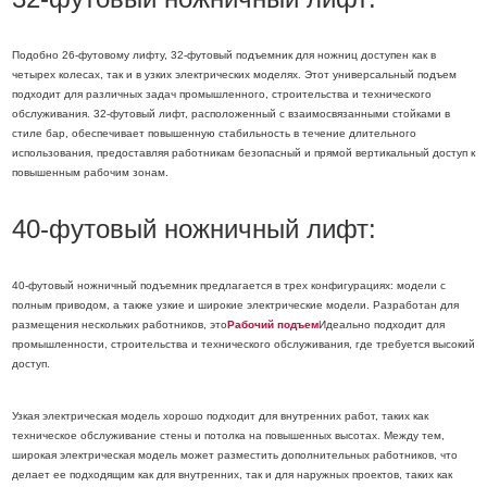
Подобно 26-футовому лифту, 32-футовый подъемник для ножниц доступен как в
четырех колесах, так и в узких электрических моделях. Этот универсальный подъем
подходит для различных задач промышленного, строительства и технического
обслуживания. 32-футовый лифт, расположенный с взаимосвязанными стойками в
стиле бар, обеспечивает повышенную стабильность в течение длительного
использования, предоставляя работникам безопасный и прямой вертикальный доступ к
повышенным рабочим зонам.
40-футовый ножничный лифт:
40-футовый ножничный подъемник предлагается в трех конфигурациях: модели с
полным приводом, а также узкие и широкие электрические модели. Разработан для
размещения нескольких работников, это
Рабочий подъем
Идеально подходит для
промышленности, строительства и технического обслуживания, где требуется высокий
доступ.
Узкая электрическая модель хорошо подходит для внутренних работ, таких как
техническое обслуживание стены и потолка на повышенных высотах. Между тем,
широкая электрическая модель может разместить дополнительных работников, что
делает ее подходящим как для внутренних, так и для наружных проектов, таких как