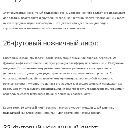
Этот компактный ножничный подъемник очень маневренен, что делает его идеальным
для плотных пространств и внутренних сред. При питании электричества он не издает
никаких вредных паров в помещении, что делает его идеальным для задач
строительства и технического обслуживания в помещении.
26-футовый ножничный лифт:
Способный выполнять задачи, такие как висящие знаки или обрезка деревьев, 26-
футовый лифт имеет более широкую рабочую платформу по сравнению с 19-футовой
моделью. Это позволяет ему размещать больше работников и материалов, что
делает его подходящим для ряда строительных и промышленных проектов. Его
четырехколесный дизайн позволяет ему ориентироваться в грубой местности,
включая склоны и уклоны, что делает его хорошо для внедорожника и ландшафтных
работ. Обратитесь к листу спецификации, чтобы проверить градиативность подъема и
определить соответствующую машину для ваших потребностей.
Кроме того, 26-футовый лифт доступен в электрической модели узкой ширины,
подходящей как для внутреннего, так и для наружного использования.
32-футовый ножничный лифт: