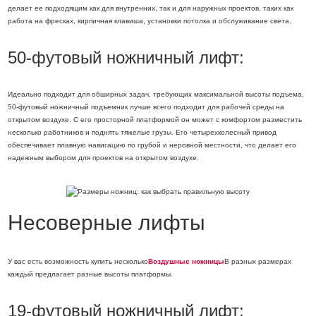
делает ее подходящим как для внутренних, так и для наружных проектов, таких как
работа на фресках, кирпичная клавиша, установки потолка и обслуживание света.
50-футовый ножничный лифт:
Идеально подходит для обширных задач, требующих максимальной высоты подъема,
50-футовый ножничный подъемник лучше всего подходит для рабочей среды на
открытом воздухе. С его просторной платформой он может с комфортом разместить
несколько работников и поднять тяжелые грузы. Его четырехколесный привод
обеспечивает плавную навигацию по грубой и неровной местности, что делает его
надежным выбором для проектов на открытом воздухе.
Несоверные лифты
У вас есть возможность купить несколько
Воздушные ножницы
В разных размерах
каждый предлагает разные высоты платформы.
19-футовый ножничный лифт: