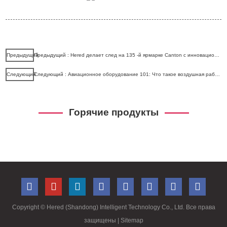
Предыдущий
Предыдущий : Hered делает след на 135 -й ярмарке Canton с инновационными модулями лифта
Следующий
Следующий : Авиационное оборудование 101: Что такое воздушная рабочая платформа?
Горячие продукты
Copyright ©
Hered (Shandong) Intelligent Technology Co., Ltd. Все права
защищены
| Sitemap