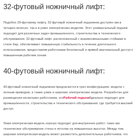
32-футовый ножничный лифт:
Подобно 26-футовому лифту, 32-футовый ножничный подъемник доступен как в
четырех колесах, так и в узких электрических моделях. Этот универсальный подъем
подходит для различных задач промышленного, строительства и технического
обслуживания. 32-футовый лифт, расположенный с взаимосвязанными стойками в
стиле бар, обеспечивает повышенную стабильность в течение длительного
использования, предоставляя работникам безопасный и прямой вертикальный доступ к
повышенным рабочим зонам.
40-футовый ножничный лифт:
40-футовый ножничный подъемник предлагается в трех конфигурациях: модели с
полным приводом, а также узкие и широкие электрические модели. Разработан для
размещения нескольких работников, это
Рабочий подъем
Идеально подходит для
промышленности, строительства и технического обслуживания, где требуется высокий
доступ.
Узкая электрическая модель хорошо подходит для внутренних работ, таких как
техническое обслуживание стены и потолка на повышенных высотах. Между тем,
широкая электрическая модель может разместить дополнительных работников, что