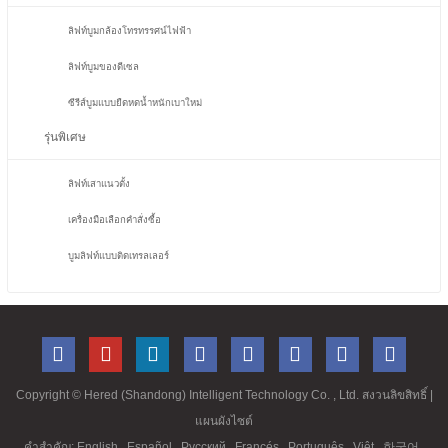
ลิฟท์บูมกล้องโทรทรรศน์ไฟฟ้า
ลิฟท์บูมของดีเซล
ซีรีส์บูมแบบยืดหดน้ำหนักเบาใหม่
รุ่นพิเศษ
ลิฟท์เสาแนวตั้ง
เครื่องมือเลือกคำสั่งซื้อ
บูมลิฟท์แบบติดเทรลเลอร์
Copyright ©
Hered (Shandong) Intelligent Technology Co. , Ltd. สงวนลิขสิทธิ์
|
แผนผังไซต์
คำสำคัญ:
English
,
Español
,
Русский
,
Francés
,
Português
,
Việt
,
한국어
,