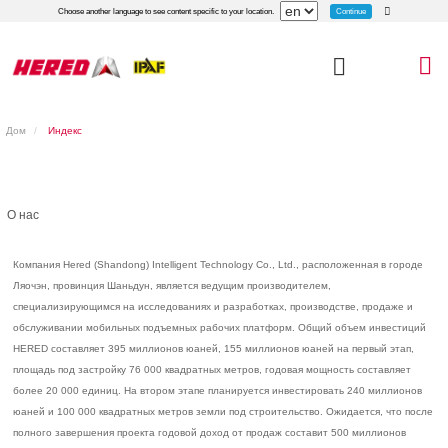
Continue
Choose another language to see content specific to your location.
Дом
Индекс
О нас
Компания Hered (Shandong) Intelligent Technology Co., Ltd., расположенная в городе
Ляочэн, провинция Шаньдун, является ведущим производителем,
специализирующимся на исследованиях и разработках, производстве, продаже и
обслуживании мобильных подъемных рабочих платформ. Общий объем инвестиций
HERED составляет 395 миллионов юаней, 155 миллионов юаней на первый этап,
площадь под застройку 76 000 квадратных метров, годовая мощность составляет
более 20 000 единиц. На втором этапе планируется инвестировать 240 миллионов
юаней и 100 000 квадратных метров земли под строительство. Ожидается, что после
полного завершения проекта годовой доход от продаж составит 500 миллионов