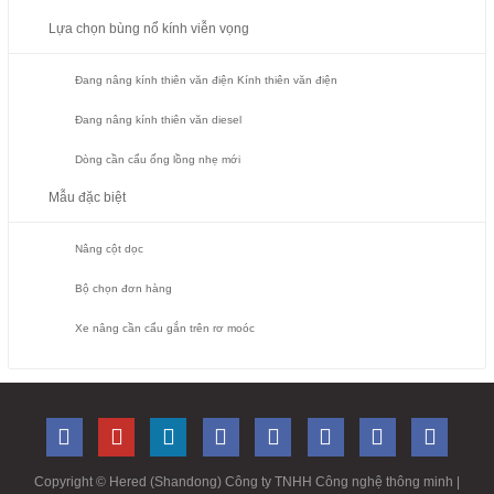
Lựa chọn bùng nổ kính viễn vọng
Đang nâng kính thiên văn điện Kính thiên văn điện
Đang nâng kính thiên văn diesel
Dòng cần cẩu ống lồng nhẹ mới
Mẫu đặc biệt
Nâng cột dọc
Bộ chọn đơn hàng
Xe nâng cần cẩu gắn trên rơ moóc
Copyright ©
Hered (Shandong) Công ty TNHH Công nghệ thông minh
|