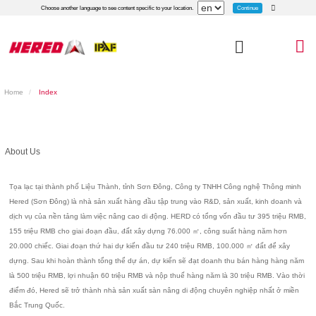
Continue
Choose another language to see content specific to your location.
Home
Index
About Us
Tọa lạc tại thành phố Liệu Thành, tỉnh Sơn Đông, Công ty TNHH Công nghệ Thông minh
Hered (Sơn Đông) là nhà sản xuất hàng đầu tập trung vào R&D, sản xuất, kinh doanh và
dịch vụ của nền tảng làm việc nâng cao di động. HERD có tổng vốn đầu tư 395 triệu RMB,
155 triệu RMB cho giai đoạn đầu, đất xây dựng 76.000 ㎡, công suất hàng năm hơn
20.000 chiếc. Giai đoạn thứ hai dự kiến ​​đầu tư 240 triệu RMB, 100.000 ㎡ đất để xây
dựng. Sau khi hoàn thành tổng thể dự án, dự kiến ​​sẽ đạt doanh thu bán hàng hàng năm
là 500 triệu RMB, lợi nhuận 60 triệu RMB và nộp thuế hàng năm là 30 triệu RMB. Vào thời
điểm đó, Hered sẽ trở thành nhà sản xuất sàn nâng di động chuyên nghiệp nhất ở miền
Bắc Trung Quốc.