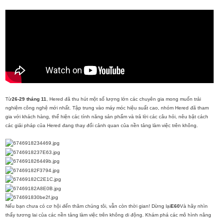
Từ
26-29 tháng 11
, Hered đã thu hút một số lượng lớn các chuyên gia mong muốn trải
nghiệm công nghệ mới nhất. Tập trung vào máy móc hiệu suất cao, nhóm Hered đã tham
gia với khách hàng, thể hiện các tính năng sản phẩm và trả lời các câu hỏi, nêu bật cách
các giải pháp của Hered đang thay đổi cảnh quan của nền tảng làm việc trên không.
Nếu bạn chưa có cơ hội đến thăm chúng tôi, vẫn còn thời gian! Dừng lại
E60
Và hãy nhìn
thấy tương lai của các nền tảng làm việc trên không di động. Khám phá các mô hình nâng