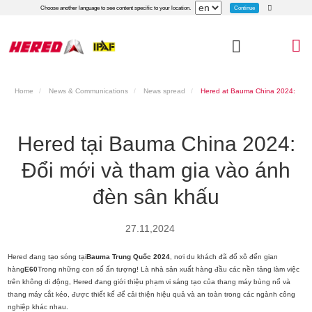
Continue
Choose another language to see content specific to your location.
Home
News & Communications
News spread
Hered at Bauma China 2024:
Renewing and participating in the spotlight
Hered tại Bauma China 2024:
Đổi mới và tham gia vào ánh
đèn sân khấu
27.11,2024
Hered đang tạo sóng tại
Bauma Trung Quốc 2024
, nơi du khách đã đổ xô đến gian
hàng
E60
Trong những con số ấn tượng! Là nhà sản xuất hàng đầu các nền tảng làm việc
trên không di động, Hered đang giới thiệu phạm vi sáng tạo của thang máy bùng nổ và
thang máy cắt kéo, được thiết kế để cải thiện hiệu quả và an toàn trong các ngành công
nghiệp khác nhau.