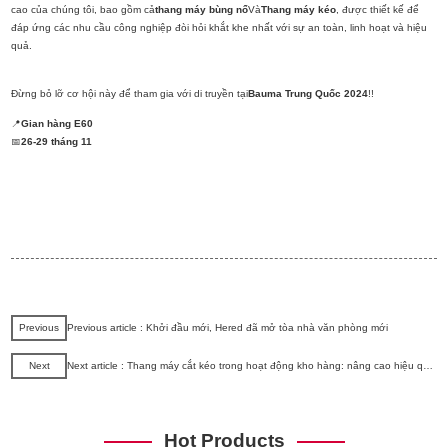
cao của chúng tôi, bao gồm cả
thang máy bùng nổ
Và
Thang máy kéo
, được thiết kế để
đáp ứng các nhu cầu công nghiệp đòi hỏi khắt khe nhất với sự an toàn, linh hoạt và hiệu
quả.
Đừng bỏ lỡ cơ hội này để tham gia với di truyền tại
Bauma Trung Quốc 2024
!!
📍
Gian hàng E60
📅
26-29 tháng 11
Previous
Previous article : Khởi đầu mới, Hered đã mở tòa nhà văn phòng mới
Next
Next article : Thang máy cắt kéo trong hoạt động kho hàng: nâng cao hiệu quả, an toàn và năng suất
Hot Products