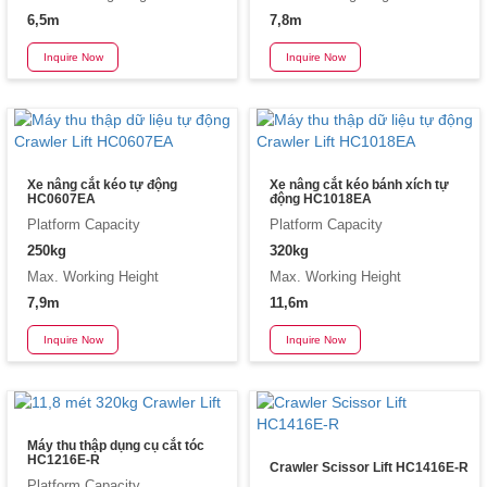
6,5m
7,8m
Inquire Now
Inquire Now
Xe nâng cắt kéo tự động
Xe nâng cắt kéo bánh xích tự
HC0607EA
động HC1018EA
Platform Capacity
Platform Capacity
250kg
320kg
Max. Working Height
Max. Working Height
7,9m
11,6m
Inquire Now
Inquire Now
Máy thu thập dụng cụ cắt tóc
HC1216E-R
Crawler Scissor Lift HC1416E-R
Platform Capacity