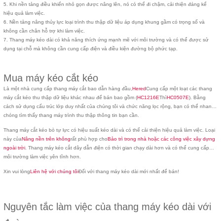
5. Khi nền tảng điều khiển nhỏ gọn được nâng lên, nó có thể đi chậm, cải thiện đáng kể
hiệu quả làm việc.
6. Nền tảng nâng thủy lực loại trình thu thập dữ liệu áp dụng khung gầm có trọng số và
không cần chân hỗ trợ khi làm việc.
7. Thang máy kéo dài có khả năng thích ứng mạnh mẽ với môi trường và có thể được sử
dụng tại chỗ mà không cần cung cấp điện và điều kiện đường bộ phức tạp.
Mua máy kéo cắt kéo
Là một nhà cung cấp thang máy cắt bao dẫn hàng đầu,
Hered
Cung cấp một loạt các thang
máy cắt kéo thu thập dữ liệu khác nhau để bán bao gồm (
HC1216E
Thì
HC0507E
). Bằng
cách sử dụng cấu trúc lớp duy nhất của chúng tôi và chức năng lọc rộng, bạn có thể nhanh
chóng tìm thấy thang máy trình thu thập thông tin bạn cần.
Thang máy cắt kéo bò tự lực có hiệu suất kéo dài và có thể cải thiện hiệu quả làm việc. Loại
này của
Nâng nền trên không
rất phù hợp cho
Bảo trì trong nhà hoặc các công việc xây dựng
ngoài trời
. Thang máy kéo cắt dây dẫn điện có thời gian chạy dài hơn và có thể cung cấp
môi trường làm việc yên tĩnh hơn.
Xin vui lòng
Liên hệ với chúng tôi
Đối với thang máy kéo dài mới nhất để bán!
Nguyên tắc làm việc của thang máy kéo dài với