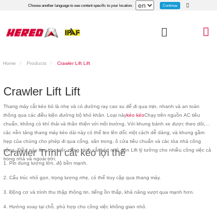
Continue
Choose another language to see content specific to your location.
Home
Products
Crawler Lift Lift
Crawler Lift Lift
Thang máy cắt kéo bò là nhẹ và có đường ray cao su để đi qua mịn, nhanh và an toàn
thông qua các điều kiện đường bộ khó khăn. Loại này
kéo kéo
Chạy trên nguồn AC tiêu
chuẩn, không có khí thải và thân thiện với môi trường. Với khung bánh xe được theo dõi,
các nền tảng thang máy kéo dài này có thể leo lên dốc một cách dễ dàng, và khung gầm
hẹp của chúng cho phép đi qua cổng, sân trong, ô cửa tiêu chuẩn và các tòa nhà công
cộng. Điều này làm cho việc nâng trình cắt kéo nhỏ gọn Lift lý tưởng cho nhiều công việc cả
Crawler Trình cắt kéo lợi thế
trong nhà và ngoài trời.
1. Pin dung lượng lớn, độ bền mạnh.
2. Cấu trúc nhỏ gọn, trọng lượng nhẹ, có thể truy cập qua thang máy.
3. Động cơ và trình thu thập thông tin, tiếng ồn thấp, khả năng vượt qua mạnh hơn.
4. Hướng xoay tại chỗ, phù hợp cho công việc không gian nhỏ.