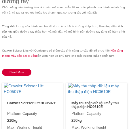
đường ray
Chức năng của đường đua là truyền mô -men xoắn lái xe hoặc phanh qua bánh xe lái cùng
với nó, và tạo ra lực kéo hoặc lực phanh qua sự tương tác với mặt đất.
Tổng khối lượng của bánh xe chịu tải được ép chặt ở đường thấp hơn, làm tăng diện tích
tiếp xúc giữa đường ray thấp hơn và mặt đất, và mô hình trên đường ray tăng độ bám dính
của nó.
Crawler Scissor Lifts với Outriggers sẽ thêm các tính năng tự cấp độ để thực hiện
Nền tảng
thang máy kéo dài di động
ổn định hơn và phù hợp cho môi trường khắc nghiệt hơn.
Read More
Crawler Scissor Lift HC0507E
Máy thu thập dữ liệu máy thu
thập điện HC0610E
Platform Capacity
Platform Capacity
230kg
230kg
Max. Working Height
Max. Working Height