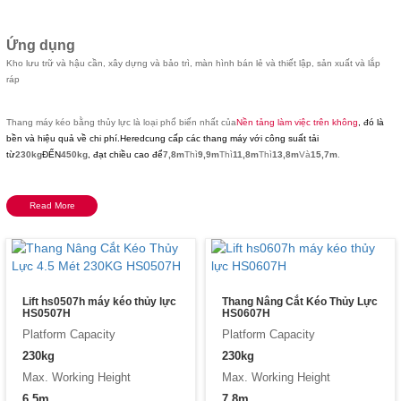
Ứng dụng
Kho lưu trữ và hậu cần, xây dựng và bảo trì, màn hình bán lẻ và thiết lập, sản xuất và lắp
ráp
Thang máy kéo bằng thủy lực là loại phổ biến nhất của
Nền tảng làm việc trên không
, đó là
bền và hiệu quả về chi phí.
Hered
cung cấp các thang máy với công suất tải
từ
230kg
ĐẾN
450kg
, đạt chiều cao để
7,8m
Thì
9,9m
Thì
11,8m
Thì
13,8m
Và
15,7m
.
Read More
Lift hs0507h máy kéo thủy lực
Thang Nâng Cắt Kéo Thủy Lực
HS0507H
HS0607H
Platform Capacity
Platform Capacity
230kg
230kg
Max. Working Height
Max. Working Height
6,5m
7,8m