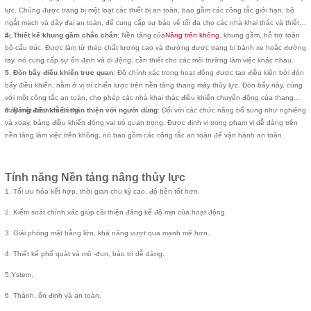
lực. Chúng được trang bị một loạt các thiết bị an toàn, bao gồm các công tắc giới hạn, bộ
ngắt mạch và dây đai an toàn, để cung cấp sự bảo vệ tối đa cho các nhà khai thác và thiết
bị.
4. Thiết kế khung gầm chắc chắn
: Nền tảng của
Nâng trên không
, khung gầm, hỗ trợ toàn
bộ cấu trúc. Được làm từ thép chất lượng cao và thường được trang bị bánh xe hoặc đường
ray, nó cung cấp sự ổn định và di động, cần thiết cho các môi trường làm việc khác nhau.
5. Đòn bẩy điều khiển trực quan
: Độ chính xác trong hoạt động được tạo điều kiện bởi đòn
bẩy điều khiển, nằm ở vị trí chiến lược trên nền tảng thang máy thủy lực. Đòn bẩy này, cùng
với một công tắc an toàn, cho phép các nhà khai thác điều khiển chuyển động của thang
máy một cách dễ dàng.
6. Bảng điều khiển thân thiện với người dùng
: Đối với các chức năng bổ sung như nghiêng
và xoay, bảng điều khiển đóng vai trò quan trọng. Được định vị trong phạm vi dễ dàng trên
nền tảng làm việc trên không, nó bao gồm các công tắc an toàn để vận hành an toàn.
Tính năng Nền tảng nâng thủy lực
1. Tối ưu hóa kết hợp, thời gian chu kỳ cao, độ bền tốt hơn.
2. Kiểm soát chính xác giúp cải thiện đáng kể độ mịn của hoạt động.
3. Giải phóng mặt bằng lớn, khả năng vượt qua mạnh mẽ hơn.
4. Thiết kế phổ quát và mô -đun, bảo trì dễ dàng.
5.
Ystem.
6. Thánh, ổn định và an toàn.