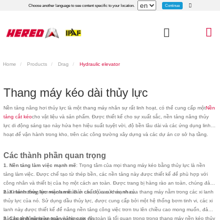
Continue
Choose another language to see content specific to your location.
Home
Products
Drag
Hydraulic elevator
Thang máy kéo dài thủy lực
Nền tảng nâng hơi thủy lực là một thang máy nhân sự rất linh hoạt, có thể cung cấp một
Nền
tảng cắt kéo
cho vật liệu và sản phẩm. Được thiết kế cho sự xuất sắc, nền tảng nâng thủy
lực di động sáng tạo này hứa hẹn hiệu suất tuyệt vời, độ bền lâu dài và các ứng dụng linh
hoạt để vận hành trong kho, trên các công trường xây dựng và các dự án cơ sở hạ tầng.
Các thành phần quan trọng
1. Nền tảng làm việc mạnh mẽ
: Trọng tâm của mọi thang máy kéo bằng thủy lực là nền
tảng làm việc. Được chế tạo từ thép bền, các nền tảng này được thiết kế để phù hợp với
công nhân và thiết bị của họ một cách an toàn. Được trang bị hàng rào an toàn, chúng đảm
bảo môi trường làm việc an toàn ở các độ cao khác nhau.
2. Xi lanh thủy lực mạnh mẽ
: Bản chất của sức mạnh của thang máy nằm trong các xi lanh
thủy lực của nó. Sử dụng dầu thủy lực, được cung cấp bởi một hệ thống bơm tinh vi, các xi
lanh này được thiết kế để nâng nền tảng công việc trơn tru lên chiều cao mong muốn, đảm
bảo hoạt động hiệu quả và đáng tin cậy.
3. Các tính năng an toàn nâng cao
: An toàn là tối quan trọng trong thang máy nền kéo thủy