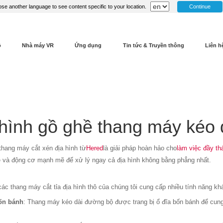
Continue
se another language to see content specific to your location.
ộ
Nhà máy VR
Ứng dụng
Tin tức & Truyền thông
Liên h
hình gồ ghề thang máy kéo 
thang máy cắt xén địa hình từ
Hered
là giải pháp hoàn hảo cho
làm việc đầy th
ề và động cơ mạnh mẽ để xử lý ngay cả địa hình không bằng phẳng nhất.
các thang máy cắt tỉa địa hình thô của chúng tôi cung cấp nhiều tính năng 
bốn bánh
: Thang máy kéo dài đường bộ được trang bị ổ đĩa bốn bánh để cung 