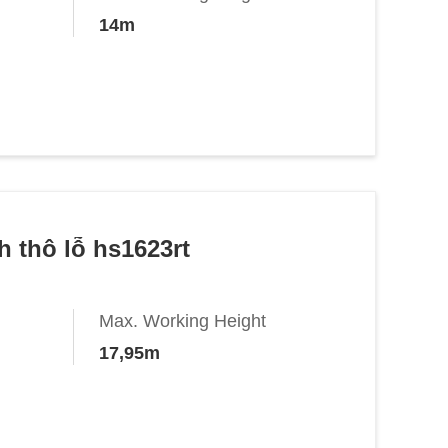
14m
h thô lỗ hs1623rt
Max. Working Height
17,95m