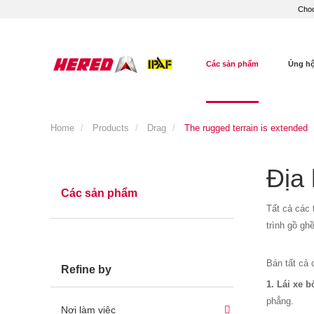
Choo
Các sản phẩm
Ủng h
Home
Products
Drag
The rugged terrain is extended
Địa 
Các sản phẩm
Tất cả các 
trình gồ gh
Bán tất cả 
Refine by
1. Lái xe 
phẳng.
Nơi làm việc