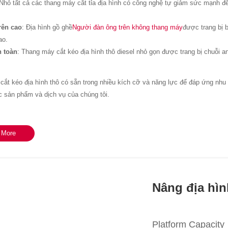
 Nhỏ tất cả các thang máy cắt tỉa địa hình có công nghệ tự giảm sức mạnh để
rên cao
: Địa hình gồ ghề
Người đàn ông trên không thang máy
được trang bị 
ao.
n toàn
: Thang máy cắt kéo địa hình thô diesel nhỏ gọn được trang bị chuỗi a
ắt kéo địa hình thô có sẵn trong nhiều kích cỡ và năng lực để đáp ứng nhu 
 sản phẩm và dịch vụ của chúng tôi.
 More
Nâng địa hìn
Platform Capacity