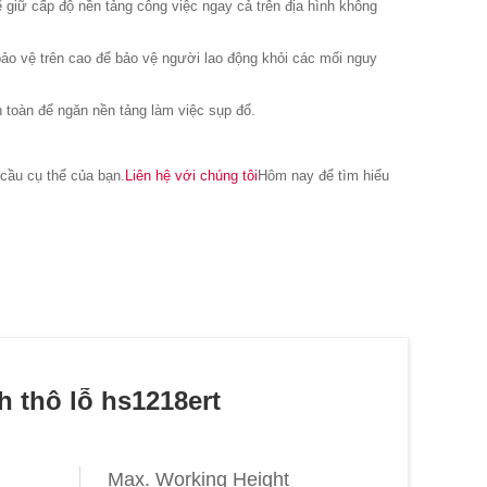
 giữ cấp độ nền tảng công việc ngay cả trên địa hình không
bảo vệ trên cao để bảo vệ người lao động khỏi các mối nguy
n toàn để ngăn nền tảng làm việc sụp đổ.
cầu cụ thể của bạn.
Liên hệ với chúng tôi
Hôm nay để tìm hiểu
h thô lỗ hs1218ert
Max. Working Height