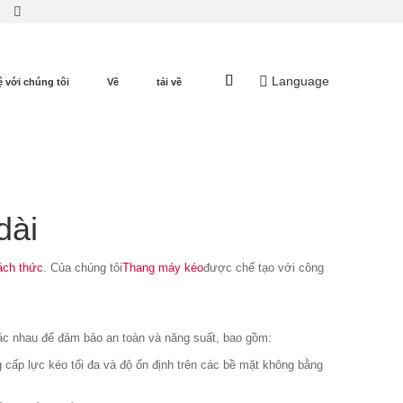
Language
ệ với chúng tôi
Về
tải về
dài
ách thức
. Của chúng tôi
Thang máy kéo
được chế tạo với công
khác nhau để đảm bảo an toàn và năng suất, bao gồm:
cấp lực kéo tối đa và độ ổn định trên các bề mặt không bằng