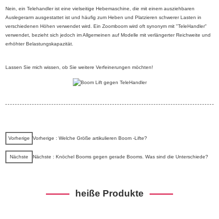
Nein, ein Telehandler ist eine vielseitige Hebemaschine, die mit einem ausziehbaren
Auslegerarm ausgestattet ist und häufig zum Heben und Platzieren schwerer Lasten in
verschiedenen Höhen verwendet wird. Ein Zoomboom wird oft synonym mit "TeleHandler"
verwendet, bezieht sich jedoch im Allgemeinen auf Modelle mit verlängerter Reichweite und
erhöhter Belastungskapazität.
Lassen Sie mich wissen, ob Sie weitere Verfeinerungen möchten!
Vorherige
Vorherige : Welche Größe artikulieren Boom -Lifte?
Nächste
Nächste : Knöchel Booms gegen gerade Booms. Was sind die Unterschiede?
heiße Produkte