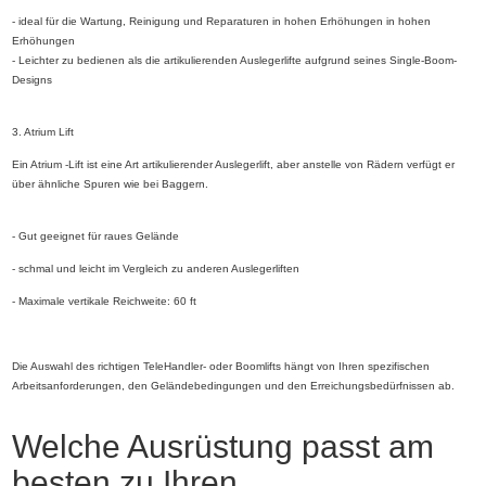
- ideal für die Wartung, Reinigung und Reparaturen in hohen Erhöhungen in hohen
Erhöhungen
- Leichter zu bedienen als die artikulierenden Auslegerlifte aufgrund seines Single-Boom-
Designs
3. Atrium Lift
Ein Atrium -Lift ist eine Art artikulierender Auslegerlift, aber anstelle von Rädern verfügt er
über ähnliche Spuren wie bei Baggern.
- Gut geeignet für raues Gelände
- schmal und leicht im Vergleich zu anderen Auslegerliften
- Maximale vertikale Reichweite: 60 ft
Die Auswahl des richtigen TeleHandler- oder Boomlifts hängt von Ihren spezifischen
Arbeitsanforderungen, den Geländebedingungen und den Erreichungsbedürfnissen ab.
Welche Ausrüstung passt am
besten zu Ihren