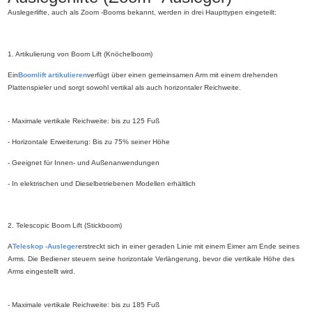
Auslegerlifte, auch als Zoom -Booms bekannt, werden in drei Haupttypen eingeteilt:
1. Artikulierung von Boom Lift (Knöchelboom)
Ein
Boomlift artikulieren
verfügt über einen gemeinsamen Arm mit einem drehenden
Plattenspieler und sorgt sowohl vertikal als auch horizontaler Reichweite.
- Maximale vertikale Reichweite: bis zu 125 Fuß
- Horizontale Erweiterung: Bis zu 75% seiner Höhe
- Geeignet für Innen- und Außenanwendungen
- In elektrischen und Dieselbetriebenen Modellen erhältlich
2. Telescopic Boom Lift (Stickboom)
A
Teleskop -Ausleger
erstreckt sich in einer geraden Linie mit einem Eimer am Ende seines
Arms. Die Bediener steuern seine horizontale Verlängerung, bevor die vertikale Höhe des
Arms eingestellt wird.
- Maximale vertikale Reichweite: bis zu 185 Fuß