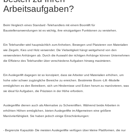
Arbeitsaufgaben?
Beim Vergleich eines Standard -Telehandlers mit einem Boomlift für
Baustellenanwendungen ist es wichtig, ihre einzigartigen Funktionen zu verstehen.
Ein Telehandler wird hauptsächlich zum Anheben, Bewegen und Platzieren von Materialien
wie Ziegeln, Kies und Holz verwendet. Die Vielseitigkeit hängt weitgehend von den
verwendeten Anhängen ab. Durch die Auswahl der richtigen Anhänge können Unternehmen
die Effizienz des Telehandler über verschiedene Aufgaben hinweg maximieren.
Ein Auslegerlift dagegen ist so konzipiert, dass sie Arbeiter und Materialien erhöhen, um
hohe oder schwer zugängliche Bereiche zu erreichen. Bestimmte Boom -Lift -Modelle
ermöglichen es den Betreibern, sich um Hindernisse und Ecken herum zu manövrieren, was
sie ideal für Aufgaben, die Präzision in der Höhe erfordern.
Auslegerlifte dienen auch als Alternative zu Scherenliften. Während beide Arbeiten in
erhöhten Höhen ermöglichen, bieten Auslegerlifte im Allgemeinen eine größere
Manövrierfähigkeit. Sie haben jedoch einige Einschränkungen:
- Begrenzte Kapazität- Die meisten Auslegerlifte verfügen über kleine Plattformen, die nur