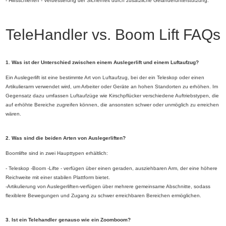
- Hilfsschienen - Verbesserung der Sicherheit durch zusätzliche Geländerunterstützung.
TeleHandler vs. Boom Lift FAQs
1. Was ist der Unterschied zwischen einem Auslegerlift und einem Luftaufzug?
Ein Auslegerlift ist eine bestimmte Art von Luftaufzug, bei der ein Teleskop oder einen
Artikulierarm verwendet wird, um Arbeiter oder Geräte an hohen Standorten zu erhöhen. Im
Gegensatz dazu umfassen Luftaufzüge wie Kirschpflücker verschiedene Auftriebstypen, die
auf erhöhte Bereiche zugreifen können, die ansonsten schwer oder unmöglich zu erreichen
wären.
2. Was sind die beiden Arten von Auslegerliften?
Boomlifte sind in zwei Haupttypen erhältlich:
- Teleskop -Boom -Lifte - verfügen über einen geraden, ausziehbaren Arm, der eine höhere
Reichweite mit einer stabilen Plattform bietet.
-Artikulierung von Auslegerliften-verfügen über mehrere gemeinsame Abschnitte, sodass
flexiblere Bewegungen und Zugang zu schwer erreichbaren Bereichen ermöglichen.
3. Ist ein Telehandler genauso wie ein Zoomboom?