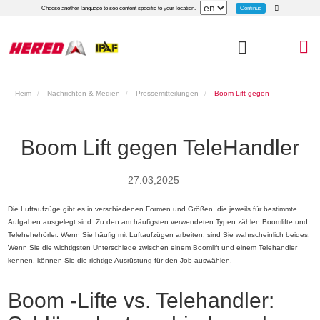
Continue
Choose another language to see content specific to your location.
Heim
Nachrichten & Medien
Pressemitteilungen
Boom Lift gegen
TeleHandler
Boom Lift gegen TeleHandler
27.03,2025
Die Luftaufzüge gibt es in verschiedenen Formen und Größen, die jeweils für bestimmte
Aufgaben ausgelegt sind. Zu den am häufigsten verwendeten Typen zählen Boomlifte und
Telehehehörler. Wenn Sie häufig mit Luftaufzügen arbeiten, sind Sie wahrscheinlich beides.
Wenn Sie die wichtigsten Unterschiede zwischen einem Boomlift und einem Telehandler
kennen, können Sie die richtige Ausrüstung für den Job auswählen.
Boom -Lifte vs. Telehandler: