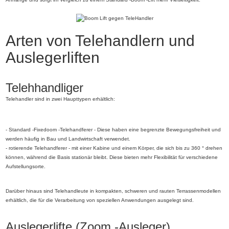
Arten von Telehandlern und
Auslegerliften
Telehhandliger
Telehandler sind in zwei Haupttypen erhältlich:
- Standard -Fixedoom -Telehandferer - Diese haben eine begrenzte Bewegungsfreiheit und
werden häufig in Bau und Landwirtschaft verwendet.
- rotierende Telehandferer - mit einer Kabine und einem Körper, die sich bis zu 360 ° drehen
können, während die Basis stationär bleibt. Diese bieten mehr Flexibilität für verschiedene
Aufstellungsorte.
Darüber hinaus sind Telehandleute in kompakten, schweren und rauten Terrassenmodellen
erhältlich, die für die Verarbeitung von speziellen Anwendungen ausgelegt sind.
Auslegerlifte (Zoom -Ausleger)