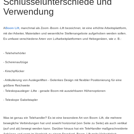
Schlüsselunterschiede und
Verwendung
A
Boom Lift
, manchmal als Zoom -Boom -Lift bezeichnet, ist eine erhöhte Arbeitsplattform,
mit der Arbeiter, Materialien und wesentliche Stellenangebote aufgehoben werden sollen.
Es umfasst verschiedene Arten von Luftarbeitplattformen und Hebegeräten, wie z. B.:
- Telehehehörler
- Scherenaufzüge
- Kirschpflücker
- Artikulierung von Auslegerliften - Gelenkes Design mit flexibler Positionierung für eine
größere Reichweite
- Teleskopausleger -Lifte - gerade Boom mit ausziehbaren Höhenoptionen
- Teleskope Gabelstapler
Was ist genau ein Telehandler? Es ist eine besondere Art von Boom -Lift, die mehrere
bewegliche Verbindungen hat und sowohl horizontal (von Seite zu Seite) als auch vertikal
(auf und ab) bewegt werden kann. Darüber hinaus hat ein TeleHandler maßgeschneiderte
Anhänge und sorgt im Vergleich zu einem Standard -Boom -Lift mehr Vielseitigkeit.