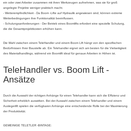
ein oder zwei Arbeiter zusammen mit ihren Werkzeugen aufnehmen, was sie für groß
angelegte Projekte weniger praktisch macht.
- Wetterempfindlichkeit - Da Boom -Lifte auf Hydraulik angewiesen sind, können extreme
Wetterbedingungen ihre Funktionalität beeinflussen.
- Schulungsanforderungen - Der Betrieb eines Boomlifts erfordert eine spezielle Schulung,
die die Gesamtprojektkosten erhöhen kann.
Die Wahl zwischen einem TeleHandler und einem Boom Lift hängt von den spezifischen
Bedürfnissen Ihrer Baustelle ab. Ein Telehandler eignet sich am besten für die Vielseitigkeit
des Materialhandlings, während ein Boomlift ideal für genaue Arbeiten in Höhen ist.
TeleHandler vs. Boom Lift -
Ansätze
Durch die Auswahl der richtigen Anhänge für einen Telehandler kann sich die Effizienz und
Sicherheit erheblich auswirken. Bei der Auswahl zwischen einem Telehandler und einem
Auslegerlift spielen die verfügbaren Anhänge eine entscheidende Rolle bei der Maximierung
der Produktivität.
GEMEINIGE TELETLER -BINTAGE: