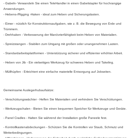
- Gabeln- Verwandeln Sie einen TeleHandler in einen Gabelstapler für hochrangige
Anwendungen.
- Hebens-/Rigging -Haken - ideal zum Heben und Sicherungslasten.
- Eimer - nützlich für Konstruktionsaufgaben, wie z. B. die Bewegung von Erde und
Trümmern.
- Drehhaken - Verbesserung der Manövrierfähigkeit beim Heben von Materialien.
- Spreizstangen - Stabilen zum Umgang mit großen oder unangenehmen Lasten.
- Standardarbeitsplattformen - Unterstützung sicherer und effizienter erhöhter Arbeit.
- Heben von Jib - Ein vielseitiges Werkzeug für schweres Heben und Takeling.
- Müllhüpfen - Erleichtert eine einfache materielle Entsorgung auf Jobseiten.
Gemeinsame Auslegerhubaufsätze:
- Verschüttungswächter - Helfen Sie Materialien und verhindern Sie Verschüttungen.
- Werkzeugschalen - Bieten Sie einen bequemen Speicher für Werkzeuge und Geräte.
- Panel Cradles - Halten Sie während der Installation große Paneele fest.
- Kontrollkastenabdeckungen - Schützen Sie die Kontrollen vor Staub, Schmutz und
Wetterbedingungen.