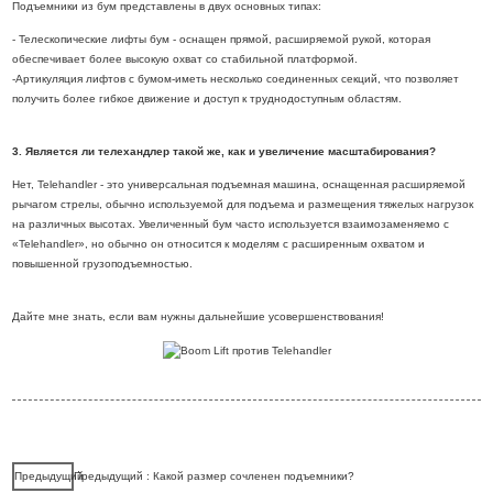
Подъемники из бум представлены в двух основных типах:
- Телескопические лифты бум - оснащен прямой, расширяемой рукой, которая
обеспечивает более высокую охват со стабильной платформой.
-Артикуляция лифтов с бумом-иметь несколько соединенных секций, что позволяет
получить более гибкое движение и доступ к труднодоступным областям.
3. Является ли телехандлер такой же, как и увеличение масштабирования?
Нет, Telehandler - это универсальная подъемная машина, оснащенная расширяемой
рычагом стрелы, обычно используемой для подъема и размещения тяжелых нагрузок
на различных высотах. Увеличенный бум часто используется взаимозаменяемо с
«Telehandler», но обычно он относится к моделям с расширенным охватом и
повышенной грузоподъемностью.
Дайте мне знать, если вам нужны дальнейшие усовершенствования!
Предыдущий
Предыдущий : Какой размер сочленен подъемники?