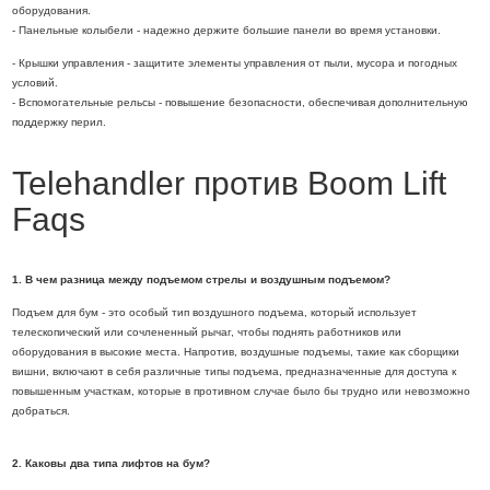
оборудования.
- Панельные колыбели - надежно держите большие панели во время установки.
- Крышки управления - защитите элементы управления от пыли, мусора и погодных
условий.
- Вспомогательные рельсы - повышение безопасности, обеспечивая дополнительную
поддержку перил.
Telehandler против Boom Lift
Faqs
1. В чем разница между подъемом стрелы и воздушным подъемом?
Подъем для бум - это особый тип воздушного подъема, который использует
телескопический или сочлененный рычаг, чтобы поднять работников или
оборудования в высокие места. Напротив, воздушные подъемы, такие как сборщики
вишни, включают в себя различные типы подъема, предназначенные для доступа к
повышенным участкам, которые в противном случае было бы трудно или невозможно
добраться.
2. Каковы два типа лифтов на бум?