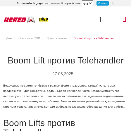
Continue
Choose another language to see content specific to your location.
Дом
Новости и СМИ
Пресс -релизы
Boom Lift против Telehandler
Boom Lift против Telehandler
27.03,2025
Воздушные подъемники бывают разных форм и размеров, каждый из которых
предназначен для конкретных задач. Среди наиболее часто используемых типов -
лифты бум и телеэлементы. Если вы часто работаете с воздушными подъемниками,
скорее всего, вы столкнулись с обоими. Знание ключевых различий между подъемом
стрелы и телеканалом поможет вам выбрать подходящее оборудование для работы.
Boom Lifts против