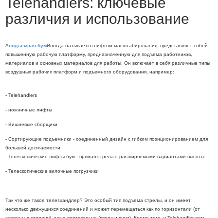
Telehandlers: ключевые
различия и использование
А
подъемная бум
Иногда называется лифтом масштабирования, представляет собой
повышенную рабочую платформу, предназначенную для подъема работников,
материалов и основных материалов для работы. Он включает в себя различные типы
воздушных рабочих платформ и подъемного оборудования, например:
- Telehandlers
- ножничные лифты
- Вишневые сборщики
- Сортирующие подъемники - соединенный дизайн с гибким позиционированием для
большей досягаемости
- Телескопические лифты бум - прямая стрела с расширяемыми вариантами высоты
- Телескопические вилочные погрузчики
Так что же такое телезхандлер? Это особый тип подъема стрелы, и он имеет
несколько движущихся соединений и может перемещаться как по горизонтали (от
стороны в сторону), так и вертикально (вверх и вниз). Кроме того, у Telehandler есть