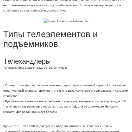
настраиваемые вложения, поэтому он обеспечивает большую универсальность по
сравнению со стандартным подъемом бума.
Типы телеэлементов и
подъемников
Телехандлеры
Телекандлеры бывают двух основных типов:
- Стандартные фиксированные телехандлеры с фиксированной стрелой - они имеют
ограниченный диапазон движения и обычно используются в строительстве и сельском
хозяйстве.
- Вращающиеся телеканалы - с кабиной и корпусом, которые могут вращаться до 360
°, в то время как основание остается неподвижной, они обеспечивают большую
гибкость для различных мест работы.
Кроме того, Telehandlers доступны в моделях компактных, тяжелых и грубых
территорий, предназначенных для обработки специализированных приложений.