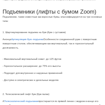
Подъемники (лифты с бумом Zoom)
Подъемники, также известные как взрослые бумы, классифицируются на три основных
типа:
1. Шартикулирование подъема на бум (бум с суставом)
Анонца
Артикуляция бум -подъема
Особенности соединенной руки с поворотным
поворотным столом, обеспечивающим как вертикальный, так и горизонтальный
досягаемость.
- Максимальный вертикальный охват: до 125 футов
- Горизонтальное расширение: до 75% его высоты
- Подходит для внутренних и наружных применений
- Доступно в электрических и дизельных моделях
2. Телескопический лифт бум (бум палки)
А
Телескопический подъемник
простирается по прямой линии с ведром в конце его