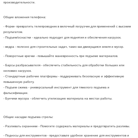
производительности.
Общие вложения телефона:
- Форки- превратить телепроводник в вилочный погрузчик для применений с высоким
результатом.
- Подъем/оснастки - идеально подходит для поднятия и обеспечения нагрузок.
- ведра - полезно для строительных задач, таких как движущаяся земля и мусор.
- Поворотные крючки - повышайте маневренность при подъеме материалов.
- Барсы разбрасывателя - обеспечить стабильность для обработки больших или
неловких нагрузок.
- Стандартные рабочие платформы - поддерживать безопасную и эффективную
повышенную работу.
- Подъем сжима - универсальный инструмент для тяжелого подъема и
фальсификации.
- Бунчики мусора - облегчить утилизацию материала на местах работы.
Общие насадки подъема стрелы:
- Разливать охранники - Помогите содержать материалы и предотвратить разливы.
- Подносы для инструментов - предоставьте удобное хранение для инструментов и