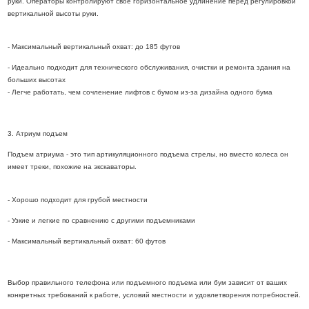
руки. Операторы контролируют свое горизонтальное удлинение перед регулировкой
вертикальной высоты руки.
- Максимальный вертикальный охват: до 185 футов
- Идеально подходит для технического обслуживания, очистки и ремонта здания на
больших высотах
- Легче работать, чем сочленение лифтов с бумом из-за дизайна одного бума
3. Атриум подъем
Подъем атриума - это тип артикуляционного подъема стрелы, но вместо колеса он
имеет треки, похожие на экскаваторы.
- Хорошо подходит для грубой местности
- Узкие и легкие по сравнению с другими подъемниками
- Максимальный вертикальный охват: 60 футов
Выбор правильного телефона или подъемного подъема или бум зависит от ваших
конкретных требований к работе, условий местности и удовлетворения потребностей.