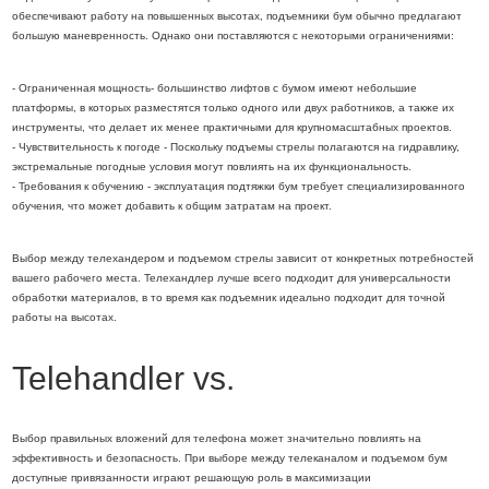
обеспечивают работу на повышенных высотах, подъемники бум обычно предлагают
большую маневренность. Однако они поставляются с некоторыми ограничениями:
- Ограниченная мощность- большинство лифтов с бумом имеют небольшие
платформы, в которых разместятся только одного или двух работников, а также их
инструменты, что делает их менее практичными для крупномасштабных проектов.
- Чувствительность к погоде - Поскольку подъемы стрелы полагаются на гидравлику,
экстремальные погодные условия могут повлиять на их функциональность.
- Требования к обучению - эксплуатация подтяжки бум требует специализированного
обучения, что может добавить к общим затратам на проект.
Выбор между телехандером и подъемом стрелы зависит от конкретных потребностей
вашего рабочего места. Телехандлер лучше всего подходит для универсальности
обработки материалов, в то время как подъемник идеально подходит для точной
работы на высотах.
Telehandler vs.
Выбор правильных вложений для телефона может значительно повлиять на
эффективность и безопасность. При выборе между телеканалом и подъемом бум
доступные привязанности играют решающую роль в максимизации