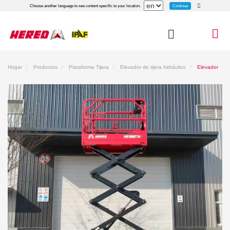
Continue
Choose another language to see content specific to your location.
Hogar
Productos
Plataforma Tijera
Elevador de tijera hidráulico
Elevador
de Tijera Hidráulico HS0607H