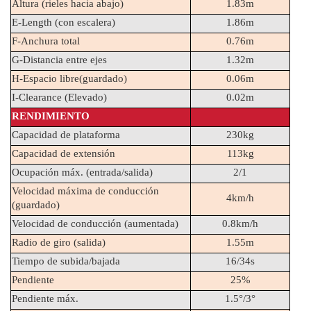
Altura (rieles hacia abajo)
1.83m
E-Length (con escalera)
1.86m
F-Anchura total
0.76m
G-Distancia entre ejes 
1.32m
H-Espacio libre(guardado)
0.06m
I-Clearance (Elevado)
0.02m
RENDIMIENTO
Capacidad de plataforma
230kg
Capacidad de extensión
113kg
Ocupación máx. (entrada/salida)
2/1
Velocidad máxima de conducción 
4km/h
(guardado)
Velocidad de conducción (aumentada)
0.8km/h
Radio de giro (salida)
1.55m
Tiempo de subida/bajada
16/34s
Pendiente
25%
Pendiente máx.
1.5°/3°