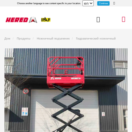
Continue
Choose another language to see content specific to your location.
Дом
Продукты
Ножничный подъемник
Гидравлический ножничный
подъемник
Гидравлический ножничный подъемник HS0607H