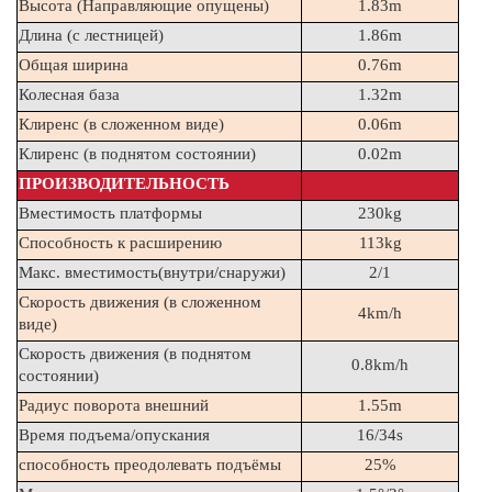
Высота (Направляющие опущены)
1.83m
Длина (с лестницей)
1.86m
Общая ширина
0.76m
Колесная база
1.32m
Клиренс (в сложенном виде)
0.06m
Клиренс (в поднятом состоянии)
0.02m
ПРОИЗВОДИТЕЛЬНОСТЬ
Вместимость платформы
230kg
Способность к расширению
113kg
Макс. вместимость(внутри/снаружи)
2/1
Скорость движения (в сложенном 
4km/h
виде)
Скорость движения (в поднятом 
0.8km/h
состоянии)
Радиус поворота внешний
1.55m
Время подъема/опускания 
16/34s
способность преодолевать подъёмы
25%