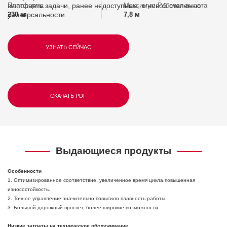
выполнять задачи, ранее недоступные, с новой степенью
Платформа
Максимум Рабочая высота
универсальности.
230 кг
7,8 м
УЗНАТЬ СЕЙЧАС
СКАЧАТЬ PDF
Выдающиеся продукты
Особенности
1. Оптимизированное соответствие, увеличенное время цикла,повышенная
износостойкость.
2. Точное управление значительно повысило плавность работы.
3. Большой дорожный просвет, более широкие возможности
Низкие затраты на техническое обслуживание