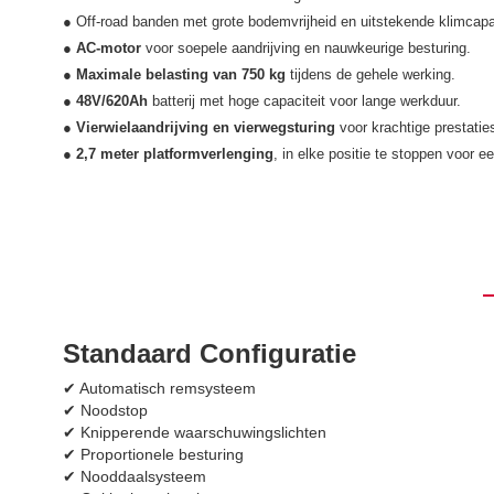
● Off-road banden met grote bodemvrijheid en uitstekende klimcapac
●
AC-motor
voor soepele aandrijving en nauwkeurige besturing.
●
Maximale belasting van 750 kg
tijdens de gehele werking.
●
48V/620Ah
batterij met hoge capaciteit voor lange werkduur.
●
Vierwielaandrijving en vierwegsturing
voor krachtige prestaties
●
2,7 meter platformverlenging
, in elke positie te stoppen voor e
Standaard Configuratie
✔ Automatisch remsysteem
✔ Noodstop
✔ Knipperende waarschuwingslichten
✔ Proportionele besturing
✔ Nooddaalsysteem