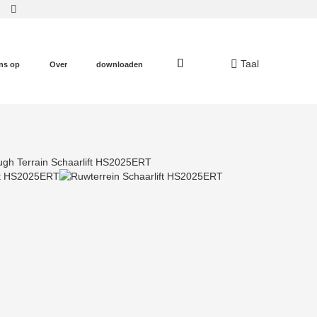
Taal
ns op
Over
downloaden