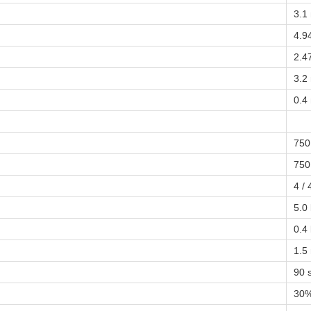
3.1
4.9
2.4
3.2
0.4
750
750
4 / 
5.0
0.4
1.5
90 s
30