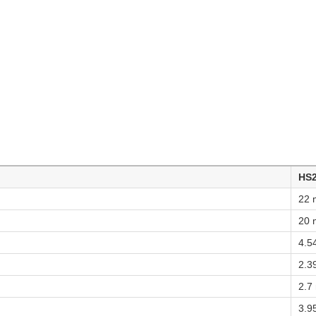
HS
22 
20 
4.5
2.3
2.7
3.9