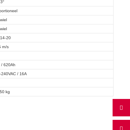
 3°
portioneel
wiel
wiel
14-20
5 m/s
 / 620Ah
-240VAC / 16A
50 kg