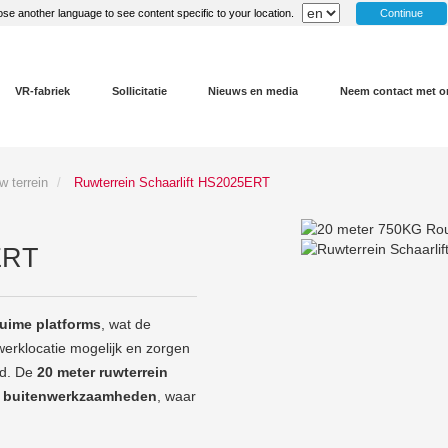
Continue
se another language to see content specific to your location.
VR-fabriek
Sollicitatie
Nieuws en media
Neem contact met o
 terrein
Ruwterrein Schaarlift HS2025ERT
ERT
ruime platforms
, wat de
werklocatie mogelijk en zorgen
nd. De
20 meter ruwterrein
e buitenwerkzaamheden
, waar