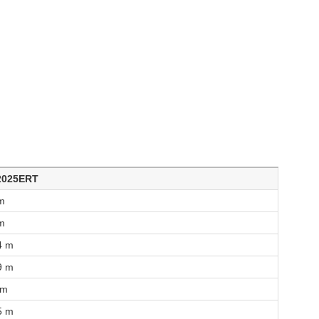
2025ERT
m
m
4 m
9 m
 m
5 m