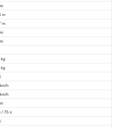
 m
4 m
7 m
 m
 m
 kg
 kg
4
 km/h
 km/h
 m
 / 75 s
%