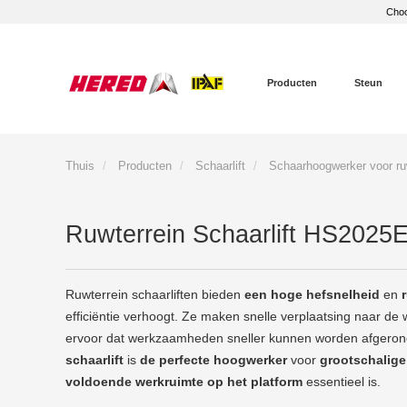
Choo
Producten
Steun
Thuis
Producten
Schaarlift
Schaarhoogwerker voor ruw
Ruwterrein Schaarlift HS2025
Ruwterrein schaarliften bieden
een hoge hefsnelheid
en
efficiëntie verhoogt. Ze maken snelle verplaatsing naar de 
ervoor dat werkzaamheden sneller kunnen worden afgero
schaarlift
is
de perfecte hoogwerker
voor
grootschalig
voldoende werkruimte op het platform
essentieel is.