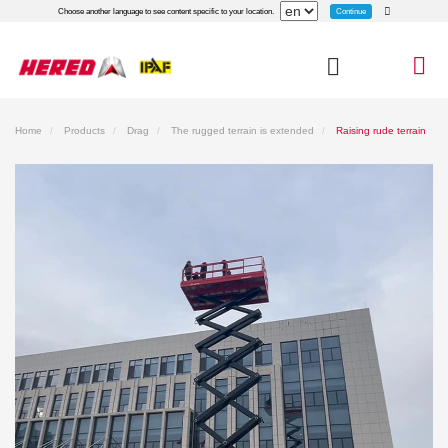
Continue
Choose another language to see content specific to your location.
Home
Products
Drag
The rugged terrain is extended
Raising rude terrain
Hs2025ert