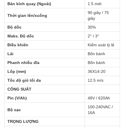
Bán kính quay (Ngoài)
1.5 mét
90 giây / 75 
Thời gian lên/xuống
giây
Độ dốc
30%
Maks. Độ dốc
2° / 3°
Điều khiển
Kiểm soát tỷ lệ
Lái
Bốn bánh
Phanh nhiều đĩa
Bốn bánh
Lốp (mm)
36X14-20
Tốc độ gió tối đa
12.5 m/s
CÔNG SUẤT
Pin (V/Ah)
48V / 620Ah
100-240VAC / 
Bộ sạc
16A
TRỌNG LƯỢNG