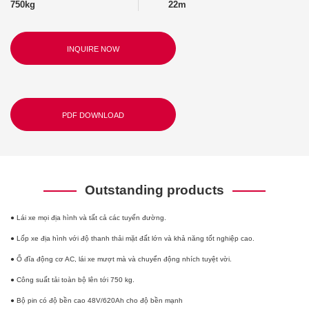
750kg
22m
INQUIRE NOW
PDF DOWNLOAD
Outstanding products
● Lái xe mọi địa hình và tất cả các tuyến đường.
● Lốp xe địa hình với độ thanh thải mặt đất lớn và khả năng tốt nghiệp cao.
● Ổ đĩa động cơ AC, lái xe mượt mà và chuyển động nhích tuyệt vời.
● Công suất tải toàn bộ lên tới 750 kg.
● Bộ pin có độ bền cao 48V/620Ah cho độ bền mạnh