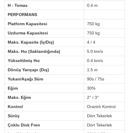
H - Temas
0.4 m
PERFORMANS
Platform Kapasitesi
750 kg
Uzdurma Kapasitesi
750 kg
Maks. Kapasite (İç/Dış)
4 / 4
Maks. Hız (Saklandığında)
5.0 km/s
Yükseltilmiş Hız
0.4 km/s
Dönüş Yarıçapı (Dış)
1.5 m
Yukarı/Aşağı Süre
90s / 75s
Eğim
30%
Maks. Eğim
2° / 3°
Kontrol
Orantılı Kontrol
Sürüş
Dört Tekerlek
Çoklu Disk Fren
Dört Tekerlek