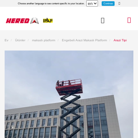
Continue
Choose another language to see content specific to your location.
Ev
Ürünler
makaslı platform
Engebeli Arazi Makaslı Platform
Arazi Tipi
Makaslı Platform HS2025ERT