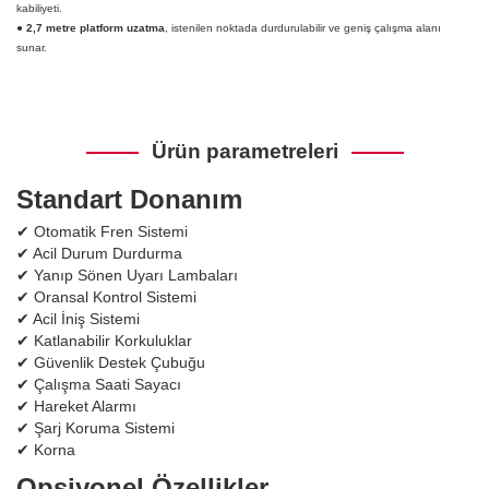
kabiliyeti.
●
2,7 metre platform uzatma
, istenilen noktada durdurulabilir ve geniş çalışma alanı
sunar.
Ürün parametreleri
Standart Donanım
✔ Otomatik Fren Sistemi
✔ Acil Durum Durdurma
✔ Yanıp Sönen Uyarı Lambaları
✔ Oransal Kontrol Sistemi
✔ Acil İniş Sistemi
✔ Katlanabilir Korkuluklar
✔ Güvenlik Destek Çubuğu
✔ Çalışma Saati Sayacı
✔ Hareket Alarmı
✔ Şarj Koruma Sistemi
✔ Korna
Opsiyonel Özellikler