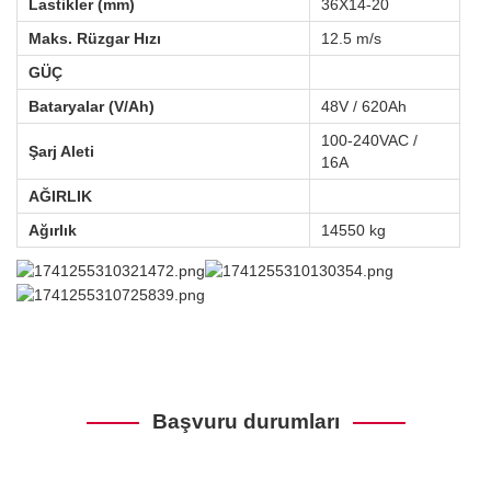
Lastikler (mm)
36X14-20
Maks. Rüzgar Hızı
12.5 m/s
GÜÇ
Bataryalar (V/Ah)
48V / 620Ah
100-240VAC / 
Şarj Aleti
16A
AĞIRLIK
Ağırlık
14550 kg
Başvuru durumları