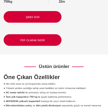
750kg
22m
ŞIMDI SOR
PDF OLARAK INDIR
Üstün ürünler
Öne Çıkan Özellikler
● Her türlü arazi ve yol koşulunda sürüş imkânı.
● Yüksek yerden açıklığa sahip arazi lastikleri ve üstün tırmanma kabiliyeti.
●
AC motor tahriki
ile pürüzsüz sürüş ve hassas kontrol.
●
Tam yük kapasitesi 750 kg
ile güçlü kaldırma performansı.
●
48V/620Ah yüksek kapasiteli
batarya ile uzun süreli kullanım.
●
Dört tekerlekten çekiş
ve
dört yönlü direksiyon
sayesinde güçlü ve esnek manevra