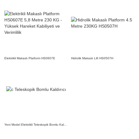
Elektrikli Makaslı Platform HS0607E
Hidrolik Makaslı Lift HS0507H
Yeni Model Elektrikli Teleskopik Bomlu Kaldırıcı HT16JE