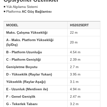
◾ Yük Algılama Sistemi
◾ Platforma
AC Güç Bağlantısı
MODEL
HS2025ERT
Maks. Çalışma Yüksekliği
22 m
A - Maks. Platform Yüksekliği 
20 m
(İç/Dış)
B - Platform Uzunluğu
4.54 m
C - Platform Genişliği
2.39 m
Genişletme Boyutu
2.7 m
D - Yükseklik (Raylar Yukarı)
3.95 m
Yükseklik (Raylar Aşağı)
3.1 m
E - Uzunluk (Merdiven ile)
4.94 m
F - Genel Genişlik
2.47 m
G - Tekerlek Tabanı
3.2 m