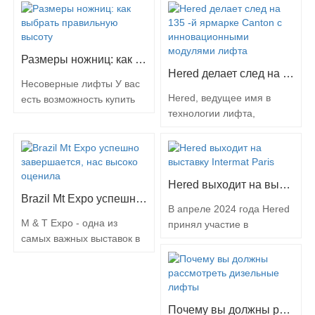
функционирует с
Сучжоу в течение
воздушных рабочих
известны - являются
использованием
26тур-27турМарт 2024 г.
рабочих платформ
экономичными,
гидравлической руки,
Эта неделя стала
охватывают ряд
портативными моделями,
которая…
свидетелем
оборудования, в том…
которые поднимают
Размеры ножниц: как выбрать правильную высоту
замечательного события в
одного или двух
Hered делает след на 135 -й ярмарке Canton с инновационными модулями лифта
сфере авиационной
работников. Эти машины
Несоверные лифты У вас
платформы, лизинга в
также известны как:
Hered, ведущее имя в
есть возможность купить
качестве лидеров отрасли,
алюминиевые продукты,
технологии лифта,
несколькоВоздушные
созревавших в Сучжоу.
мужские лифты, лифты
успешно
ножницыВ разных
Расположенный среди
персонала, подъемники,
продемонстрировала свои
размерах каждый
живописной красоты и
протоколы и мобильные
последние лифтные
предлагает разные высоты
технологического…
рабочие…
модули на 135 -й
платформы. 19-футовый
Hered выходит на выставку Intermat Paris
кантонской ярмарке,
ножничный лифт: Этот
Brazil Mt Expo успешно завершается, нас высоко оценила
состоявшейся с 15 по 19
компактный ножничный
В апреле 2024 года Hered
апреля. Это выдающееся
подъемник очень
M & T Expo - одна из
принял участие в
событие послужило
маневренен, что делает
самых важных выставок в
экспоненте на Intermat
платформой для Hered
его идеальным для
Латинской Америке для
выставке, состоявшейся в
Lift, чтобы показать свою
плотных пространств и
строительного и горного
Париже, Франция,
приверженность
внутренних сред. При
оборудования. Выпуск
успешно завершив
инновациям, качеству и
питании…
2024 года состоялся с 23
выставочный период.
Почему вы должны рассмотреть дизельные лифты
удовлетворенности…