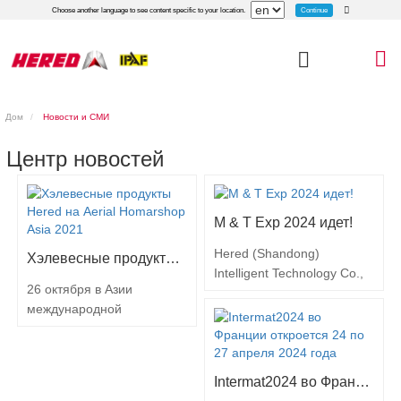
Continue
Choose another language to see content specific to your location.
Дом
Новости и СМИ
Центр новостей
M & T Exp 2024 идет!
Hered (Shandong)
Хэлевесные продукты Hered на Aerial Homarshop Asia 2021
Intelligent Technology Co.,
26 октября в Азии
Ltd, ведущий новатор в
международной
мобильной рабочей
воздушной работы в Азии
платформе, с гордостью
(Apex Asia 2021)
объявляет о своем
официально началась
участии в предстоящем M
Intermat2024 во Франции откроется 24 по 27 апреля 2024 года
выставка Asia Asia Asia. В
& T Exp 2024, который