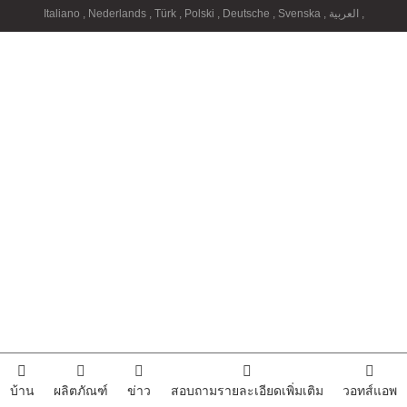
Italiano
,
Nederlands
,
Türk
,
Polski
,
Deutsche
,
Svenska
,
العربية
,
บ้าน
ผลิตภัณฑ์
ข่าว
สอบถามรายละเอียดเพิ่มเติม
วอทส์แอพ