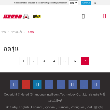
Continue
Choose another language to see content specific to your location.
บ้าน
ข่าวและสื่อ
กดรุ่น
กดรุ่น
1
2
3
4
5
6
7
Copyright ©
Hered (Shandong) Intelligent Technology Co. , Ltd. สงวนลิขสิทธิ์
|
แผนผังไซต์
คำสำคัญ:
English
,
Español
,
Русский
,
Francés
,
Português
,
Việt
,
한국어
,